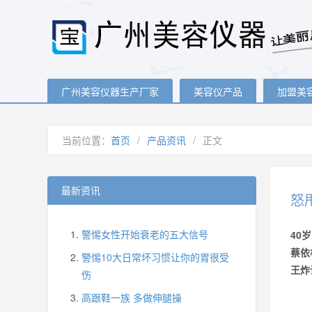
广州美容仪器生产厂家
美容仪产品
加盟美
当前位置：
首页
/
产品资讯
/
正文
最新资讯
怒
警惕女性开始衰老的五大信号
40
蔡依
警惕10大日常坏习惯让你的胃很受
王炸
伤
高跟鞋一族 多做伸腿操