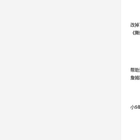
改掉
《舞
帮助
詹姆
小S