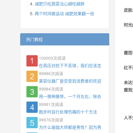
减肥只吃蔬菜当心越吃越胖
皮肤
两个时间做运动 减肥效果翻一倍
时光
热门教程
瘦而
100003
次阅读
在高压对抗下不丢球，我们应该怎么练?
红不
99986
次阅读
美容仪器厂是否受到消费者的欢迎
未达
99984
次阅读
瘦到
用一根伸展带，一个月左右，除去了手臂拜拜肉，
99981
次阅读
跑步时自行处理伤痛的十个方法
人不
99976
次阅读
为什么瑜伽大师都是男性？因为男权，让女性失去