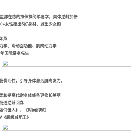
星都在练的拉伸操
简单易学，美体逆龄加倍
000+女性瘦出S好身材、减出少女颜
如燕
力学、滑动面功能、肌肉动力学
10年国际健身先生
筋骨活性，引导身体激活肌肉发力。
柔和
提高代谢
身体
线条更修长美丽
畅通
逆龄回春
丽俏佳人》、《时尚妈咪》
TV《超级减肥王》