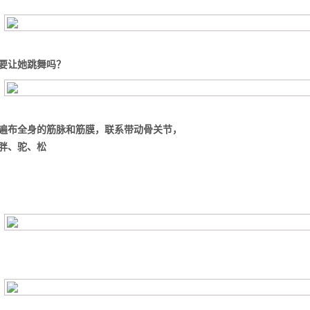
么你练了没效果？
要让她跳舞吗？
遍布全身的筋脉和筋膜，联系带动骨关节，
胖、驼、松