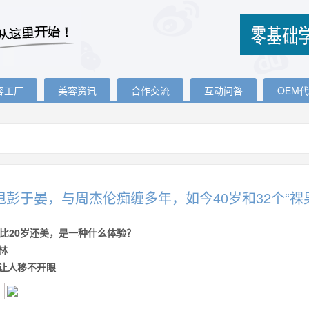
容工厂
美容资讯
合作交流
互动问答
OEM
甩彭于晏，与周杰伦痴缠多年，如今40岁和32个“裸
岁比20岁还美，是一种什么体验？
林
让人移不开眼