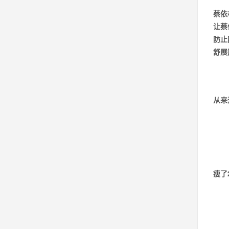
蔡依
让蔡
防止
舒展
从来
瘦了