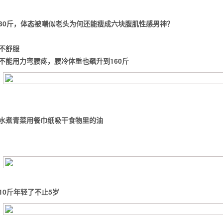
30斤，体态被嘲似老头
为何还能瘦成六块腹肌性感男神？
不舒服
不能用力弯
腰疼，腰冷
体重也飙升到160斤
水煮青菜
用餐巾纸吸干食物里的油
10斤
年轻了不止5岁