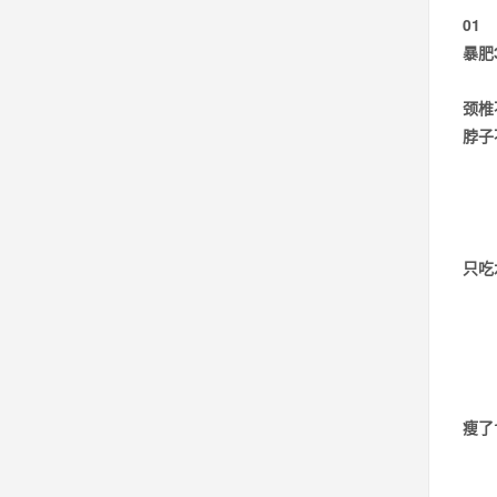
01
暴肥
颈椎
脖子
只吃
瘦了