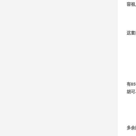
容祖
这套
有8
胡可
多余