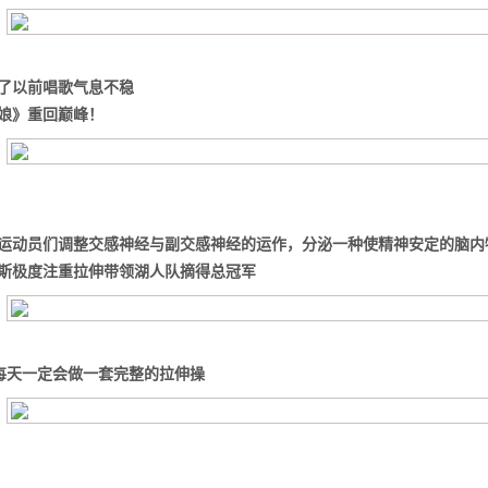
了以前唱歌气息不稳
娘》
重回巅峰！
运动员们调整交感神经与副交感神经的运作，分泌一种使精神安定的脑内
斯
极度注重拉伸
带领湖人队摘得总冠军
每天一定会做一套完整的拉伸操