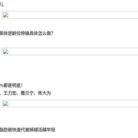
儿
美体逆龄拉伸操具体怎么做？
5%都是明星！
、王力宏、撒贝宁、佟大为
脂肪被快速代谢掉
越活越年轻