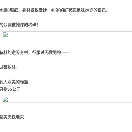
水嫩0瑕疵，身材紧致曼妙，
40岁的好状态赢过20岁的自己。
的沙漏被她踩的稀碎！
有料的逆天身材，征服过无数男神——
过蔡依林。
到大众美的标准
只剩35公斤
背也变薄了
爱美天诛地灭
同等的机会