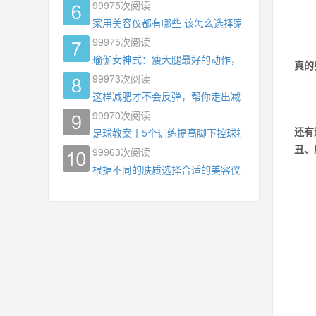
99975
次阅读
家用美容仪都有哪些 该怎么选择家用美容仪
99975
次阅读
瑜伽女神式：瘦大腿最好的动作，没有之一，为什
真的
99973
次阅读
这样减肥才不会反弹，帮你走出减肥瓶颈
99970
次阅读
还有
足球教案丨5个训练提高脚下控球技术
丑、
99963
次阅读
根据不同的肤质选择合适的美容仪器