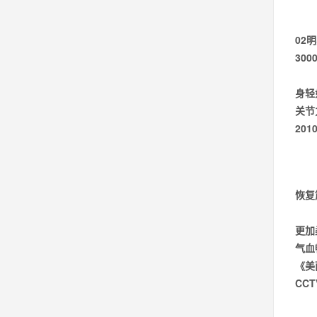
02
明
30
身轻
关节
20
恢复
更加
气血
《美
CC