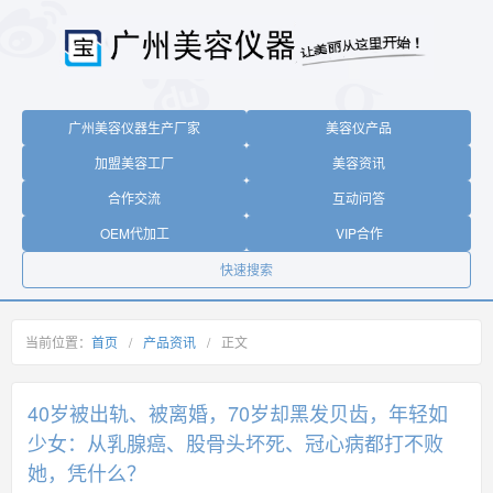
广州美容仪器生产厂家
美容仪产品
加盟美容工厂
美容资讯
合作交流
互动问答
OEM代加工
VIP合作
快速搜索
当前位置：
首页
/
产品资讯
/
正文
40岁被出轨、被离婚，70岁却黑发贝齿，年轻如
少女：从乳腺癌、股骨头坏死、冠心病都打不败
她，凭什么？