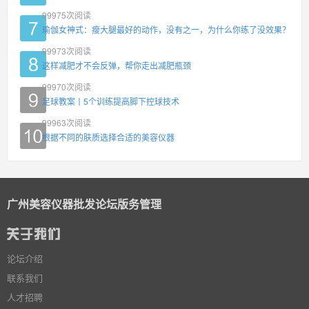
99975
次阅读
瑜伽女神式：瘦大腿最好的动作，没有之一，为什么你练了没效果？
99973
次阅读
这样减肥才不会反弹，帮你走出减肥瓶颈
99970
次阅读
足球教案丨5个训练提高脚下控球技术
99963
次阅读
根据不同的肤质选择合适的美容仪器
广州美容仪器批发论坛版务管理
论坛介绍
联系我们
人才招聘