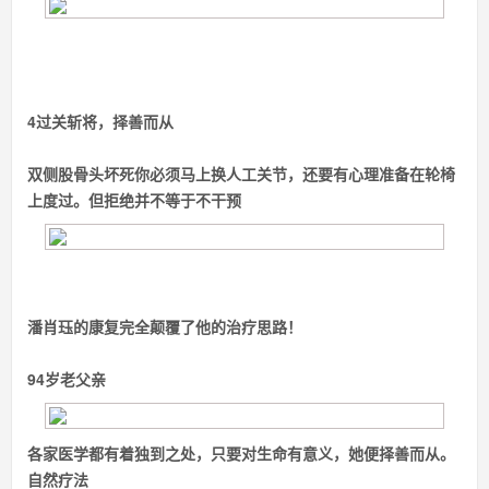
4
过关斩将，
择善而从
双侧股骨头坏死
你必须马上换人工关节，还要有心理准备在轮椅
上度过。
但拒绝并不等于不干预
潘肖珏的康复完全颠覆了他的治疗思路！
94岁老父亲
各家医学都有着独到之处，只要对生命有意义，她便择善而从。
自然疗法