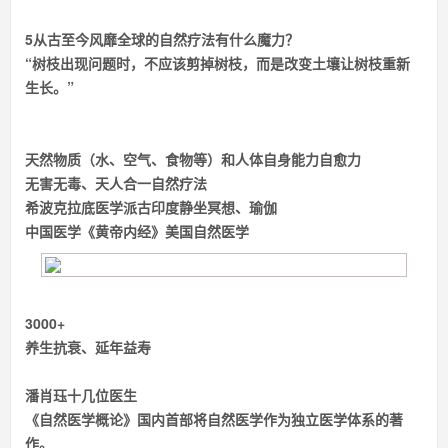
5
从古至今风靡全球的
自然疗法有什么魔力？
“树枝出现问题时，不应该剪掉树枝，而是改变土壤让树枝重新
生长。”
天然物质（水、空气、食物等）和人体自身能力
自愈力
无害无毒、天人合一
自然疗法
希
波克拉底医学派
古印度
静坐冥想、瑜伽
中国医学
《黄帝内经》
美国自然医学
3000+
养生抗衰、延年益寿
潘肖珏
十几位医生
《自然医学概论》
国内
首部将自然医学作为独立医学体系的著
作。