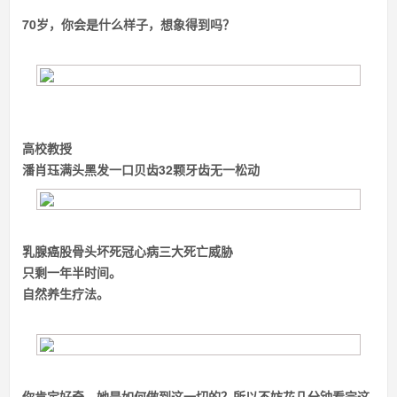
70岁，你会是什么样子，想象得到吗？
高校教授
潘肖珏
满头黑发
一口贝齿
32颗牙齿无一松动
乳腺癌
股骨头坏死
冠心病三大死亡威胁
只剩一年半时间。
自然
养生
疗法。
你肯定好奇，她是如何做到这一切的？所以不妨花几分钟看完这