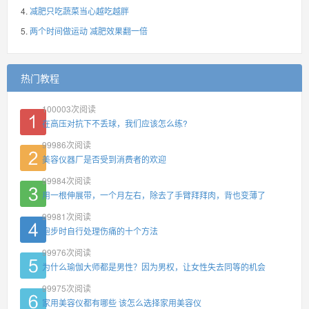
减肥只吃蔬菜当心越吃越胖
两个时间做运动 减肥效果翻一倍
热门教程
100003
次阅读
在高压对抗下不丢球，我们应该怎么练?
99986
次阅读
美容仪器厂是否受到消费者的欢迎
99984
次阅读
用一根伸展带，一个月左右，除去了手臂拜拜肉，背也变薄了
99981
次阅读
跑步时自行处理伤痛的十个方法
99976
次阅读
为什么瑜伽大师都是男性？因为男权，让女性失去同等的机会
99975
次阅读
家用美容仪都有哪些 该怎么选择家用美容仪