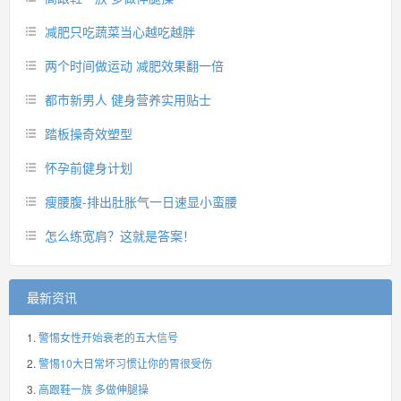
减肥只吃蔬菜当心越吃越胖
两个时间做运动 减肥效果翻一倍
都市新男人 健身营养实用贴士
踏板操奇效塑型
怀孕前健身计划
瘦腰腹-排出肚胀气一日速显小蛮腰
怎么练宽肩？这就是答案！
最新资讯
警惕女性开始衰老的五大信号
警惕10大日常坏习惯让你的胃很受伤
高跟鞋一族 多做伸腿操