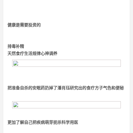
健康是需要投资的
排毒补精
天然食疗
生活规律
心神调养
把准备自杀的安眠药扔掉了
潘肖珏研究出的食疗方子
气色和便秘
更加了解自己
把疾病萌芽扼杀
科学用医