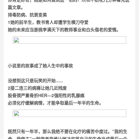
篇文章。
排毒防病、
抗衰变美
1
她的前半生，教书育人
却遭学生横刀夺爱
她的未来应当是桃李满天下的教师事业和白头偕老的爱情。
小说里的故事成了她人生中的事故
没想到这只是玩笑的开始......
2
接二连三的病痛
让她几近残废
股骨颈严重骨折
HER—2强阳性的乳腺癌
必须化疗缓解病情，才能争取最后一年半的生命。
既然只有一年半，那么我绝不要在化疗的痛苦中度过。
“我的生
命，我做主”
一种学者思维让她决定将自己的生命当成最后一个