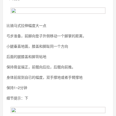
比骑马式拉伸幅度大一点
弓步准备，前脚向垫子外侧移动一个脚掌的距离，
小腿垂直地面，膝盖和脚趾同一个方向
后面的腿膝盖和脚背帖地
保持骨盆端正，前髋向后拉，后髋向前推。
身体前屈到自已的幅度，双手撑地或者手臂撑地
保持1~2分钟
细节提示：下