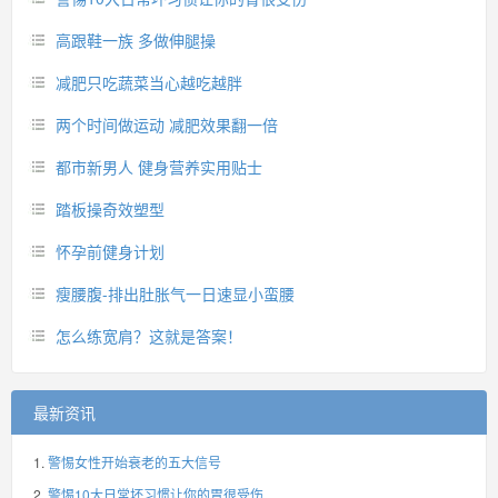
高跟鞋一族 多做伸腿操
减肥只吃蔬菜当心越吃越胖
两个时间做运动 减肥效果翻一倍
都市新男人 健身营养实用贴士
踏板操奇效塑型
怀孕前健身计划
瘦腰腹-排出肚胀气一日速显小蛮腰
怎么练宽肩？这就是答案！
最新资讯
警惕女性开始衰老的五大信号
警惕10大日常坏习惯让你的胃很受伤