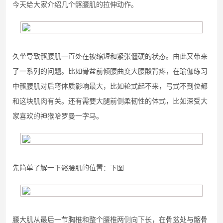
今天给大家介绍几个髂腰肌的拉伸动作。
久坐导致髂腰肌一直处在被缩短和紧张僵硬的状态。由此又带来
了一系列的问题。比如骨盆前倾腰曲变大腰酸背疼，在瑜伽练习
中髂腰肌对后弯体质影响最大，比如轮式起不来，弓式不到位都
和这块肌肉有关。还有需要大腿前侧柔韧性的体式，比如深受大
家喜欢的神猴哈罗曼一字马。
先简单了解一下髂腰肌的位置：下图
腰大肌从最后一节胸椎和整个腰椎两侧向下长，在骨盆处与髂骨