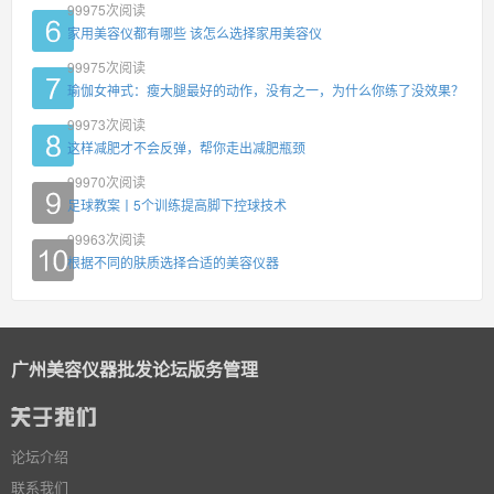
99975
次阅读
家用美容仪都有哪些 该怎么选择家用美容仪
99975
次阅读
瑜伽女神式：瘦大腿最好的动作，没有之一，为什么你练了没效果？
99973
次阅读
这样减肥才不会反弹，帮你走出减肥瓶颈
99970
次阅读
足球教案丨5个训练提高脚下控球技术
99963
次阅读
根据不同的肤质选择合适的美容仪器
广州美容仪器批发论坛版务管理
论坛介绍
联系我们