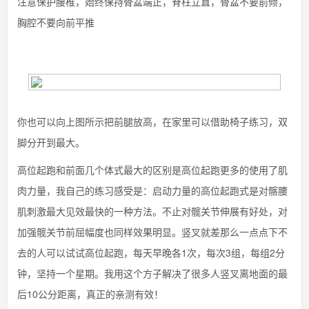
注意保护腰椎，始终保持骨盆端正，脊柱立直，骨盆不要前倾，
胸腔不要向前平推
你也可以向上图所示把前腿放高，在家里可以借助椅子练习，双
脚分开到最大。
高位起跑和前面几个体式最大的区别是高位起跑更多的使用了肌
肉力量，我自己的练习感受是：启动力量的高位起跑式是对髂腰
肌刺激最大见效最快的一种方法。不止对髋关节伸展有好处，对
加强髋关节前屈幅度也同样效果明显。竖叉就差那么一点点下不
去的人可以试试高位起跑，每天早晚各1次，每次3组，每组2分
钟，坚持一个星期。我用这个方子解决了很多人竖叉离地面的最
后10公分距离，真正的亲测有效！