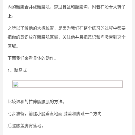
内的髂肌合并成髂腰肌，穿过骨盆和腹股沟，附着在股骨大转子
上。
之所以了解他的大概位置，是因为我们在整个练习的过程中都要
把你的意识放在髂腰肌区域，关注他并且把意识和呼吸带到这个
区域。
下面我们来看具体的动作。
1、骑马式
比较温和的拉伸髂腰肌的方法。
弓步准备，前腿小腿垂直地面 膝盖和脚趾一个方向
后腿膝盖脚背落地，