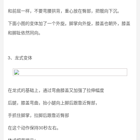
和前屈一样，不要弯腰拱背，重心放在臀部，把髋向下沉。
下面小图的变体加了一个外旋。脚掌向外旋，膝盖也朝外，膝盖
和脚趾依然同向。
3、龙式变体
在龙式的基础上，通过弯曲膝盖又加强了拉伸幅度
后腿，膝盖弯曲，抬小腿向上脚后跟靠近臀部，
手抓住脚掌，拉脚后跟靠近臀部
在这个动作保持30秒左右。