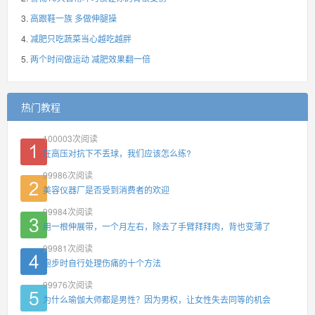
高跟鞋一族 多做伸腿操
减肥只吃蔬菜当心越吃越胖
两个时间做运动 减肥效果翻一倍
热门教程
100003
次阅读
在高压对抗下不丢球，我们应该怎么练?
99986
次阅读
美容仪器厂是否受到消费者的欢迎
99984
次阅读
用一根伸展带，一个月左右，除去了手臂拜拜肉，背也变薄了
99981
次阅读
跑步时自行处理伤痛的十个方法
99976
次阅读
为什么瑜伽大师都是男性？因为男权，让女性失去同等的机会