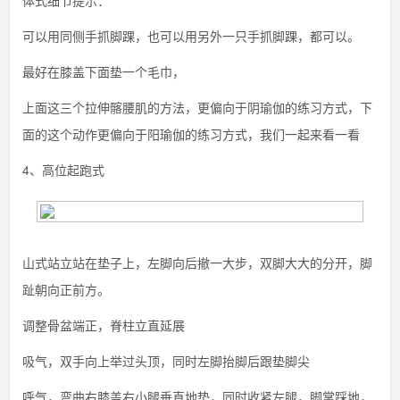
体式细节提示：
可以用同侧手抓脚踝，也可以用另外一只手抓脚踝，都可以。
最好在膝盖下面垫一个毛巾，
上面这三个拉伸髂腰肌的方法，更偏向于阴瑜伽的练习方式，下
面的这个动作更偏向于阳瑜伽的练习方式，我们一起来看一看
4、高位起跑式
山式站立站在垫子上，左脚向后撤一大步，双脚大大的分开，脚
趾朝向正前方。
调整骨盆端正，脊柱立直延展
吸气，双手向上举过头顶，同时左脚抬脚后跟垫脚尖
呼气，弯曲右膝盖右小腿垂直地垫，同时收紧左腿，脚掌踩地，