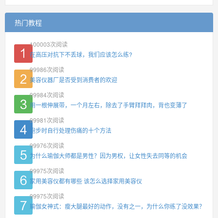
热门教程
100003
次阅读
在高压对抗下不丢球，我们应该怎么练?
99986
次阅读
美容仪器厂是否受到消费者的欢迎
99984
次阅读
用一根伸展带，一个月左右，除去了手臂拜拜肉，背也变薄了
99981
次阅读
跑步时自行处理伤痛的十个方法
99976
次阅读
为什么瑜伽大师都是男性？因为男权，让女性失去同等的机会
99975
次阅读
家用美容仪都有哪些 该怎么选择家用美容仪
99975
次阅读
瑜伽女神式：瘦大腿最好的动作，没有之一，为什么你练了没效果？