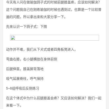
今天有人问在做瑜伽鸽子式的时候前腿膝盖疼，应该如何解决？
这个问题我自己在刚练瑜伽的时候也遇到过，也算是一个比较普
遍的问题，所以拿出来和大家分享一下。
先来认识一下鸽子式：下图
动作并不难，我们从下犬式或者四角板凳进入，
弯曲右膝，右小腿横放在身体前侧
后腿伸直，膝盖脚背落地
吸气延展脊柱，呼气保持
5~8组呼吸后反侧练习
在这个体式中为什么前腿膝盖会疼？又应该如何解决？我们一起
来看一下。