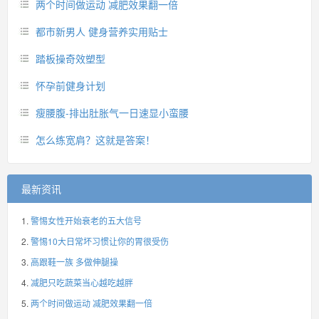
两个时间做运动 减肥效果翻一倍
都市新男人 健身营养实用贴士
踏板操奇效塑型
怀孕前健身计划
瘦腰腹-排出肚胀气一日速显小蛮腰
怎么练宽肩？这就是答案！
最新资讯
警惕女性开始衰老的五大信号
警惕10大日常坏习惯让你的胃很受伤
高跟鞋一族 多做伸腿操
减肥只吃蔬菜当心越吃越胖
两个时间做运动 减肥效果翻一倍