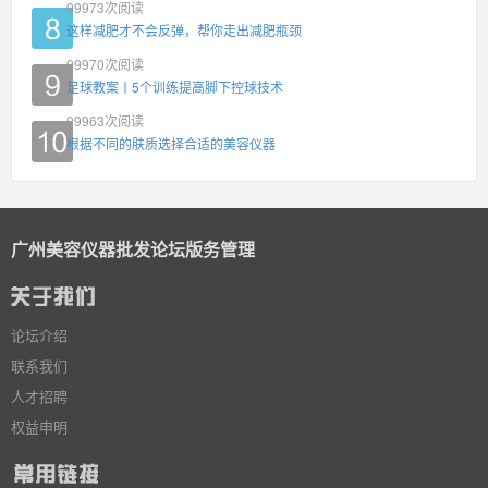
99973
次阅读
这样减肥才不会反弹，帮你走出减肥瓶颈
99970
次阅读
足球教案丨5个训练提高脚下控球技术
99963
次阅读
根据不同的肤质选择合适的美容仪器
广州美容仪器批发论坛版务管理
论坛介绍
联系我们
人才招聘
权益申明