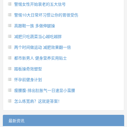
警惕女性开始衰老的五大信号
警惕10大日常坏习惯让你的胃很受伤
高跟鞋一族 多做伸腿操
减肥只吃蔬菜当心越吃越胖
两个时间做运动 减肥效果翻一倍
都市新男人 健身营养实用贴士
踏板操奇效塑型
怀孕前健身计划
瘦腰腹-排出肚胀气一日速显小蛮腰
怎么练宽肩？这就是答案！
最新资讯