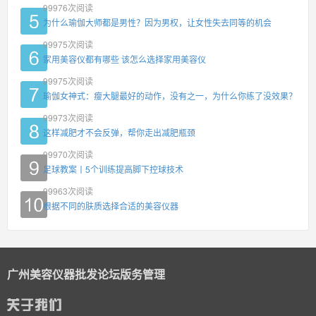
99976
次阅读
为什么瑜伽大师都是男性？因为男权，让女性失去同等的机会
99975
次阅读
家用美容仪都有哪些 该怎么选择家用美容仪
99975
次阅读
瑜伽女神式：瘦大腿最好的动作，没有之一，为什么你练了没效果？
99973
次阅读
这样减肥才不会反弹，帮你走出减肥瓶颈
99970
次阅读
足球教案丨5个训练提高脚下控球技术
99963
次阅读
根据不同的肤质选择合适的美容仪器
广州美容仪器批发论坛版务管理