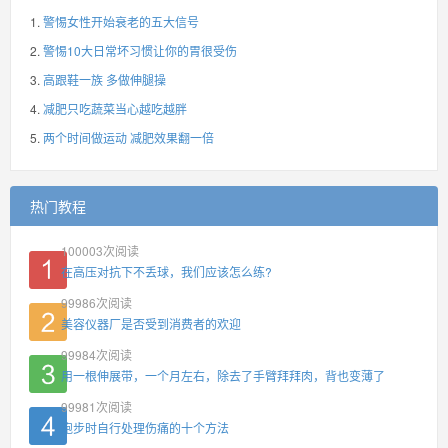
警惕女性开始衰老的五大信号
警惕10大日常坏习惯让你的胃很受伤
高跟鞋一族 多做伸腿操
减肥只吃蔬菜当心越吃越胖
两个时间做运动 减肥效果翻一倍
热门教程
100003
次阅读
在高压对抗下不丢球，我们应该怎么练?
99986
次阅读
美容仪器厂是否受到消费者的欢迎
99984
次阅读
用一根伸展带，一个月左右，除去了手臂拜拜肉，背也变薄了
99981
次阅读
跑步时自行处理伤痛的十个方法