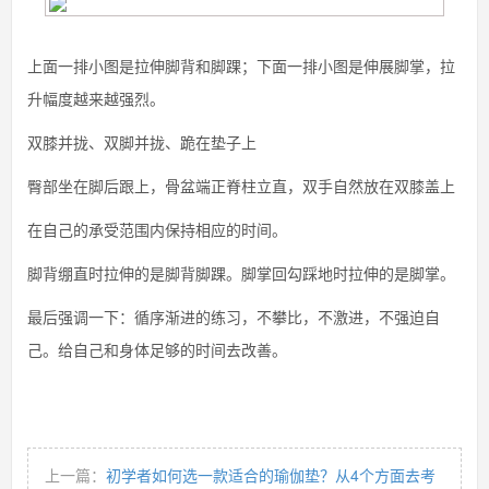
上面一排小图是拉伸脚背和脚踝；下面一排小图是伸展脚掌，拉
升幅度越来越强烈。
双膝并拢、双脚并拢、跪在垫子上
臀部坐在脚后跟上，骨盆端正脊柱立直，双手自然放在双膝盖上
在自己的承受范围内保持相应的时间。
脚背绷直时拉伸的是脚背脚踝。脚掌回勾踩地时拉伸的是脚掌。
最后强调一下：循序渐进的练习，不攀比，不激进，不强迫自
己。给自己和身体足够的时间去改善。
上一篇：
初学者如何选一款适合的瑜伽垫？从4个方面去考