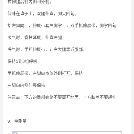
拉伸腿后侧内侧和外侧。
仰卧在垫子上，双腿伸直，脚尖回勾。
抬左脚向上，伸展带套左脚掌上，双手抓伸展带，脚掌回勾
吸气时，脊柱延展，伸直左腿
呼气时，手抓伸展带，让右大腿靠近腹部。
保持5到8组呼吸
手抓伸展带，左脚向身体外侧打开，保持
左腿向内侧伸展保持
注意点：下方的臀部始终不要离开地面，上方膝盖不要超伸
9、坐刚坐