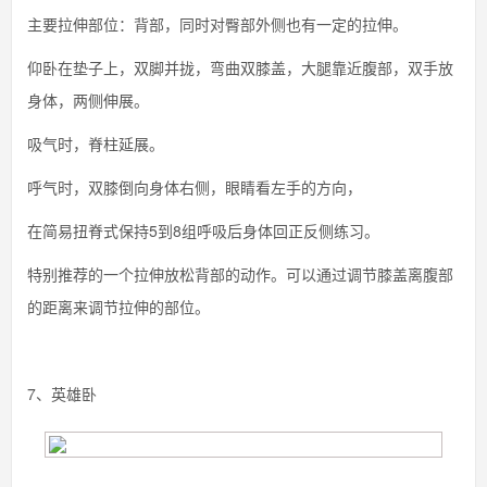
主要拉伸部位：背部，同时对臀部外侧也有一定的拉伸。
仰卧在垫子上，双脚并拢，弯曲双膝盖，大腿靠近腹部，双手放
身体，两侧伸展。
吸气时，脊柱延展。
呼气时，双膝倒向身体右侧，眼睛看左手的方向，
在简易扭脊式保持5到8组呼吸后身体回正反侧练习。
特别推荐的一个拉伸放松背部的动作。可以通过调节膝盖离腹部
的距离来调节拉伸的部位。
7、英雄卧