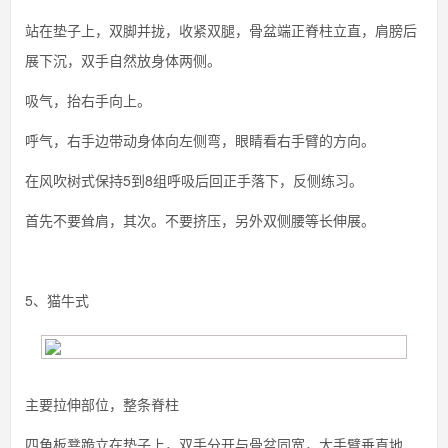
站在垫子上，双脚并拢，收紧双腿，骨盆端正脊柱立直，肩膀后
展下沉，双手自然放身体两侧。
吸气，抬右手向上。
呼气，右手边带动身体向左侧弯，眼睛看右手臂的方向。
在风吹树式保持5到8组呼吸后回正手落下，反侧练习。
首先不要耸肩，其次。不要挤压，另外双侧腰等长伸展。
5、猫牛式
主要拉伸部位，整条脊柱
四角板凳跪立在垫子上，双手分开与骨盆同宽，大手臂垂直地