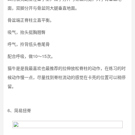
面，双脚分开与骨盆同大腿垂直地面。
骨盆端正脊柱立直平衡。
吸气，抬头挺胸翘臀
呼气，拎背低头卷尾骨
配合呼吸，做10～15次。
猫牛是是我最喜欢也最推荐的拉伸放松脊柱的动作，在练习的时
候动作慢一点，尽量找到脊柱流动的感觉在卡壳的位置可以稍停
留。
6、简易扭脊