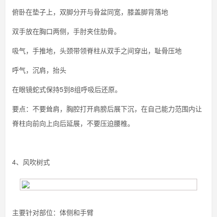
俯卧在垫子上，双脚分开与骨盆同宽，膝盖脚背落地
双手放在胸口两侧，手肘夹住肋骨。
吸气，手推地，头颈带领脊柱从双手之间穿出，耻骨压地
呼气，沉肩，抬头
在眼镜蛇式保持5到8组呼吸后还原。
要点：不要耸肩，胸腔打开肩膀后展下沉，在自己能力范围内让
脊柱向前向上向后延展，不要压迫腰椎。
4、风吹树式
主要针对部位：体侧和手臂