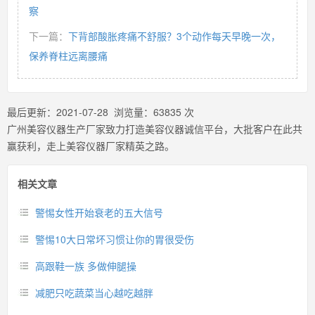
察
下一篇：
下背部酸胀疼痛不舒服？3个动作每天早晚一次，
保养脊柱远离腰痛
最后更新：
2021-07-28
浏览量：
63835
次
广州美容仪器生产厂家致力打造美容仪器诚信平台，大批客户在此共
赢获利，走上美容仪器厂家精英之路。
相关文章
警惕女性开始衰老的五大信号
警惕10大日常坏习惯让你的胃很受伤
高跟鞋一族 多做伸腿操
减肥只吃蔬菜当心越吃越胖