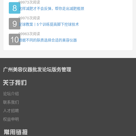
99973
次阅读
这样减肥才不会反弹，帮你走出减肥瓶颈
99970
次阅读
足球教案丨5个训练提高脚下控球技术
99963
次阅读
根据不同的肤质选择合适的美容仪器
广州美容仪器批发论坛版务管理
论坛介绍
联系我们
人才招聘
权益申明