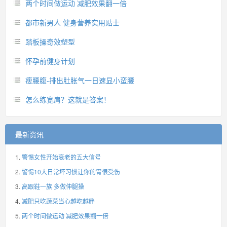
两个时间做运动 减肥效果翻一倍
都市新男人 健身营养实用贴士
踏板操奇效塑型
怀孕前健身计划
瘦腰腹-排出肚胀气一日速显小蛮腰
怎么练宽肩？这就是答案！
最新资讯
警惕女性开始衰老的五大信号
警惕10大日常坏习惯让你的胃很受伤
高跟鞋一族 多做伸腿操
减肥只吃蔬菜当心越吃越胖
两个时间做运动 减肥效果翻一倍