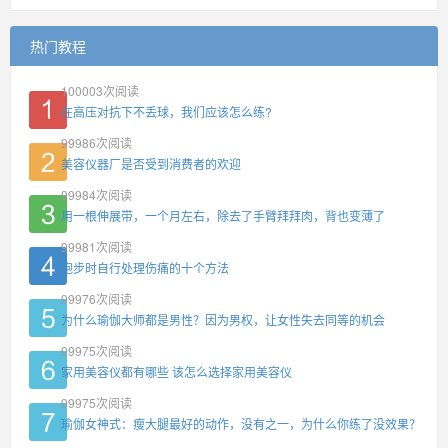
热门教程
100003
次阅读
在高压对抗下不丢球，我们应该怎么练?
99986
次阅读
美容仪器厂是否受到消费者的欢迎
99984
次阅读
用一根伸展带，一个月左右，除去了手臂拜拜肉，背也变薄了
99981
次阅读
跑步时自行处理伤痛的十个方法
99976
次阅读
为什么瑜伽大师都是男性？因为男权，让女性失去同等的机会
99975
次阅读
家用美容仪都有哪些 该怎么选择家用美容仪
99975
次阅读
瑜伽女神式：瘦大腿最好的动作，没有之一，为什么你练了没效果？