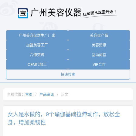
广州美容仪器生产厂家
美容仪产品
加盟美容工厂
美容资讯
合作交流
互动问答
OEM代加工
VIP合作
快速搜索
当前位置：
首页
/
产品资讯
/
正文
女人是水做的，9个瑜伽基础拉伸动作，放松全
身，增加柔韧性