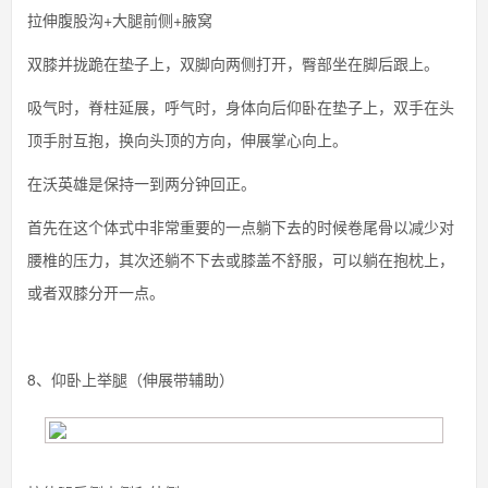
拉伸腹股沟+大腿前侧+腋窝
双膝并拢跪在垫子上，双脚向两侧打开，臀部坐在脚后跟上。
吸气时，脊柱延展，呼气时，身体向后仰卧在垫子上，双手在头
顶手肘互抱，换向头顶的方向，伸展掌心向上。
在沃英雄是保持一到两分钟回正。
首先在这个体式中非常重要的一点躺下去的时候卷尾骨以减少对
腰椎的压力，其次还躺不下去或膝盖不舒服，可以躺在抱枕上，
或者双膝分开一点。
8、仰卧上举腿（伸展带辅助）