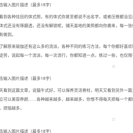
击输入图片描述（最多18字）
看到各种炫目的体式照，有的体式你甚至都说不出名字，或者压根都没见
体式还没有琢磨透，还没有解锁呢，铺天盖地的美照都向你袭来，每一张
有做到。
了解原来瑜伽还有这么多的流派，各种不同的练习方法，每个你都好喜欢
徒劳，说起每一个流派，每一次流行，你都知道一点，练过一些，也仅限
击输入图片描述（最多18字）
天看到这篇文章，说猫牛式好，可以保养灵活脊柱，明天又看到另外一篇
背也变薄了
立可以美容养颜……各种越来越多，越来越多，你恨不得每天把每一个都
，烦恼越多，
同等的机会
击输入图片描述（最多18字）