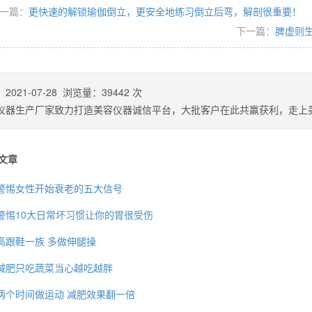
一篇：
更快速的解锁瑜伽倒立，更安全地练习倒立后弯，解剖很重要！
下一篇：
脾虚则
：
2021-07-28
浏览量：
39442
次
仪器生产厂家致力打造美容仪器诚信平台，大批客户在此共赢获利，走上
文章
警惕女性开始衰老的五大信号
警惕10大日常坏习惯让你的胃很受伤
高跟鞋一族 多做伸腿操
减肥只吃蔬菜当心越吃越胖
两个时间做运动 减肥效果翻一倍