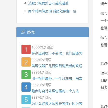
减肥只吃蔬菜当心越吃越胖
请点
两个时间做运动 减肥效果翻一倍
你会
一个
也没
热门教程
你会
也是
100003
次阅读
在高压对抗下不丢球，我们应该怎么练?
99986
次阅读
请点
美容仪器厂是否受到消费者的欢迎
99984
次阅读
你今
用一根伸展带，一个月左右，除去了手臂拜拜肉，
到倒
99981
次阅读
越多
跑步时自行处理伤痛的十个方法
99976
次阅读
为什么瑜伽大师都是男性？因为男权，让女性失去
请点