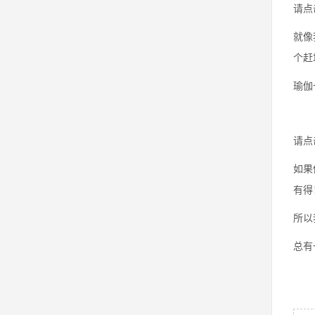
请点
就像
个赶
瑜伽
请点
如果
有得
所以
总有