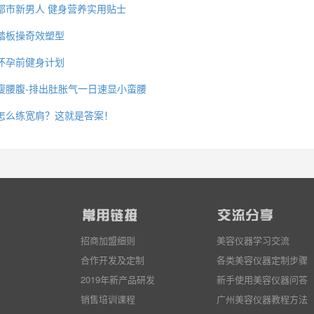
都市新男人 健身营养实用贴士
踏板操奇效塑型
怀孕前健身计划
瘦腰腹-排出肚胀气一日速显小蛮腰
怎么练宽肩？这就是答案！
招商加盟细则
美容仪器学习交流
合作开发及定制
各类美容仪器定制步骤
2019年新产品研发
新手使用美容仪器问答
销售培训课程
广州美容仪器教程方法