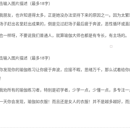
击输入图片描述（最多18字）
我朋友，也许知道得太多，正是她没办法坚持下来的原因之一。因为太繁
场子赶出名堂赶出成果的，倒是见过赶场子最后疲于奔波，恶性循环或直
也一样呀，不要说我们普通人，就算瑜伽大师也都是有专长，有主场的。
击输入图片描述（最多18字）
你发现你的瑜伽练习让你疲于奔波，应接不暇，思绪万千，那么试着给你
！
我劝所有的瑜伽练习者，特别是初学者，少学一点，少懂一点，多专注一
一天你会发现，瑜伽如衣服！而且还是女人的衣服！并不是越多越好，而