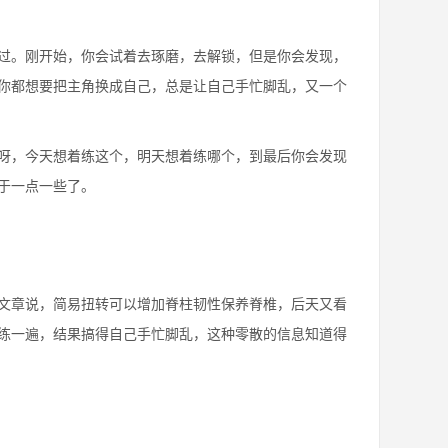
过。刚开始，你会试着去琢磨，去解锁，但是你会发现，
你都想要把主角换成自己，总是让自己手忙脚乱，又一个
呀，今天想着练这个，明天想着练哪个，到最后你会发现
于一点一些了。
文章说，简易扭转可以增加脊柱韧性保养脊椎，后天又看
练一遍，结果搞得自己手忙脚乱，这种零散的信息知道得