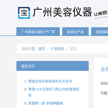
广州美容仪器生产厂家
美容仪产品
加盟美
当前位置：
首页
/
产品资讯
/
正文
最新资讯
总
警惕女性开始衰老的五大信号
你的
警惕10大日常坏习惯让你的胃很受
可能
伤
高跟鞋一族 多做伸腿操