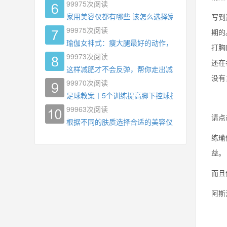
99975
次阅读
家用美容仪都有哪些 该怎么选择家用美容仪
写到
99975
次阅读
期的
瑜伽女神式：瘦大腿最好的动作，没有之一，为什
打胸
99973
次阅读
还在
这样减肥才不会反弹，帮你走出减肥瓶颈
没有
99970
次阅读
足球教案丨5个训练提高脚下控球技术
99963
次阅读
请点
根据不同的肤质选择合适的美容仪器
练瑜
益。
而且
阿斯