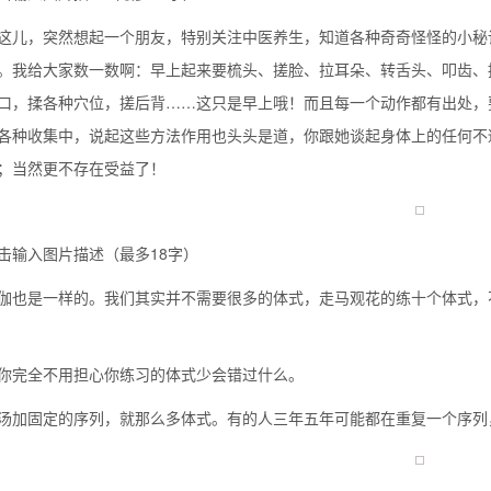
这儿，突然想起一个朋友，特别关注中医养生，知道各种奇奇怪怪的小秘
。我给大家数一数啊：早上起来要梳头、搓脸、拉耳朵、转舌头、叩齿、
么你练了没效果？
口，揉各种穴位，搓后背……这只是早上哦！而且每一个动作都有出处，
各种收集中，说起这些方法作用也头头是道，你跟她谈起身体上的任何不
；当然更不存在受益了！
击输入图片描述（最多18字）
伽也是一样的。我们其实并不需要很多的体式，走马观花的练十个体式，
你完全不用担心你练习的体式少会错过什么。
汤加固定的序列，就那么多体式。有的人三年五年可能都在重复一个序列