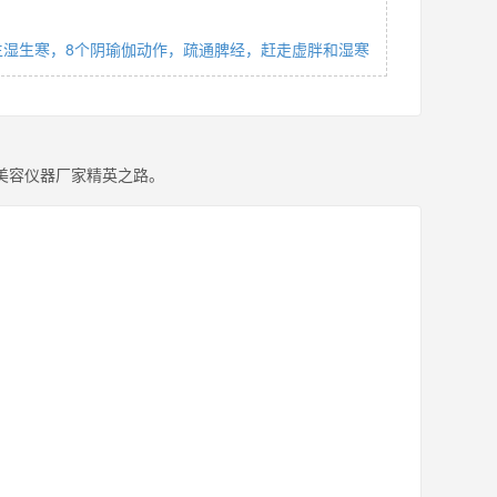
生湿生寒，8个阴瑜伽动作，疏通脾经，赶走虚胖和湿寒
美容仪器厂家精英之路。