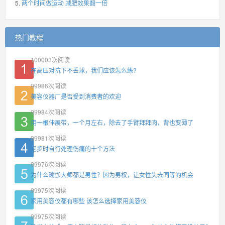
两个时间做运动 减肥效果翻一倍
热门教程
100003
次阅读
在高压对抗下不丢球，我们应该怎么练?
99986
次阅读
美容仪器厂是否受到消费者的欢迎
99984
次阅读
用一根伸展带，一个月左右，除去了手臂拜拜肉，背也变薄了
99981
次阅读
跑步时自行处理伤痛的十个方法
99976
次阅读
为什么瑜伽大师都是男性？因为男权，让女性失去同等的机会
99975
次阅读
家用美容仪都有哪些 该怎么选择家用美容仪
99975
次阅读