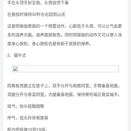
手在头顶手肘互抱，头颈自然下垂
在悬挂时保持30秒左右回到山式
这是阴瑜伽里面的一个倒置动作，心脏低于头颈，可以让气血更
多的滋养大脑，滋养面部肤色。同时阴瑜伽的动作又可以使人深
度身心放松，身心放松也是有助于皮肤的保养。
2、猫牛式
四角板凳跪立在垫子上，双手分开与肩膀同宽，手臂垂直地面，
双腿分开与骨盆同宽，大腿垂直地面，保持脊柱端正骨盆端平。
吸气，抬头挺胸翘臀
呼气，低头拎背卷尾骨
配合呼吸做10到15组。