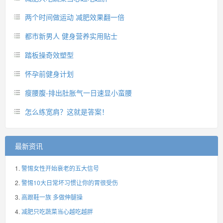
两个时间做运动 减肥效果翻一倍
都市新男人 健身营养实用贴士
踏板操奇效塑型
怀孕前健身计划
瘦腰腹-排出肚胀气一日速显小蛮腰
怎么练宽肩？这就是答案！
最新资讯
警惕女性开始衰老的五大信号
警惕10大日常坏习惯让你的胃很受伤
高跟鞋一族 多做伸腿操
减肥只吃蔬菜当心越吃越胖