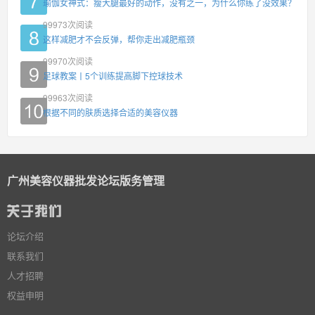
瑜伽女神式：瘦大腿最好的动作，没有之一，为什么你练了没效果？
99973
次阅读
这样减肥才不会反弹，帮你走出减肥瓶颈
99970
次阅读
足球教案丨5个训练提高脚下控球技术
99963
次阅读
根据不同的肤质选择合适的美容仪器
广州美容仪器批发论坛版务管理
论坛介绍
联系我们
人才招聘
权益申明