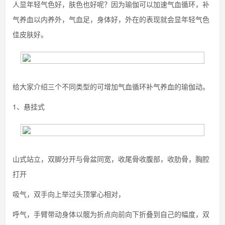
人显年轻气色好，肤色也好呢？因为瑜伽可以加速气血循环，补
气养血以内养外，气血足，身体好，外在的表现就会显年轻气色
佳皮肤好。
给大家介绍三个不同类型的可增加气血循环补气养血的瑜伽动。
1、悬挂式
山式站立，双脚分开与骨盆同宽，收尾骨收腹部，收肋骨，胸腔
打开
吸气，双手向上举过头顶掌心相对，
呼气，手臂带动身体以髋为折点向前向下折叠到自己的幅度，双