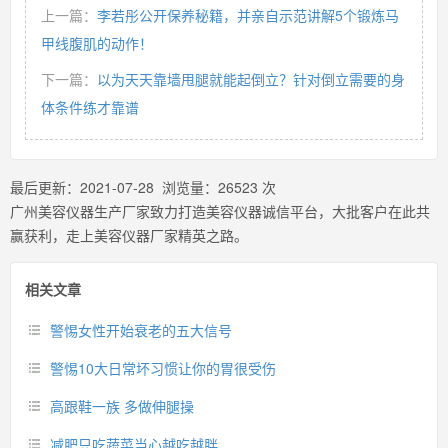
上一篇：
李若彤公开保养秘籍，并亲自示范讲解5个锻炼马
甲线腹肌的动作！
下一篇：
以为天天靠墙甩腿就能起倒立？针对倒立需要的身
体条件练才靠谱
最后更新：
2021-07-28
浏览量：
26523
次
广州美容仪器生产厂家致力打造美容仪器诚信平台，大批客户在此共
赢获利，走上美容仪器厂家精英之路。
相关文章
警惕女性开始衰老的五大信号
警惕10大日常坏习惯让你的胃很受伤
高跟鞋一族 多做伸腿操
减肥只吃蔬菜当心越吃越胖