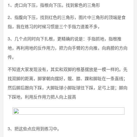
1、虎口向下压，指根向下压。找到紫色的三角形
2、指腹向下压，找到红色的三角形，图片中三角形的顶端是食
指，我在练习的时候习惯是三个手指力道差不多，
3、几个点同时向下扎根，更精确的说是：手指抓地，指根推
地，再利用地的反作用力，把力向手臂的方向推，向肩膀的方向
传。
不知道大家发现没有，其实和双脚的根基摆放是一模一样的。先
找双脚的距离，脚掌朝向摆好，髋、膝、踝和脚趾在一条直线；
然后脚后跟向下踩，大脚趾球小脚趾球往下踩，足弓上提；脚向
下踩地，利用反作用力把人向上拔高
3、把这些点应用到练习中。