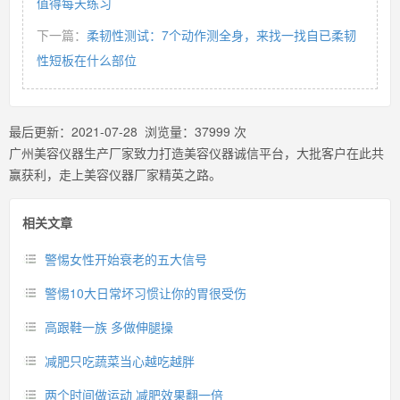
值得每天练习
下一篇：
柔韧性测试：7个动作测全身，来找一找自已柔韧
性短板在什么部位
最后更新：
2021-07-28
浏览量：
37999
次
广州美容仪器生产厂家致力打造美容仪器诚信平台，大批客户在此共
赢获利，走上美容仪器厂家精英之路。
相关文章
警惕女性开始衰老的五大信号
警惕10大日常坏习惯让你的胃很受伤
高跟鞋一族 多做伸腿操
减肥只吃蔬菜当心越吃越胖
两个时间做运动 减肥效果翻一倍