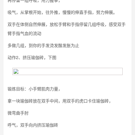
再停留一组呼吸，用力握拳，
吸气，从掌根开始，往外推，慢慢的伸直手指，努力伸展。
双手在体侧自然伸展，放松手臂和手指停留几组呼吸，感受双手
臂手指气血的流动
多做几组，到你的手发烫发酸发胀为止
动作2、挤压瑜伽砖，下图
锻炼目标：小手臂肌肉力量，
拿一块瑜伽砖放在双手中间，用双手的虎口卡住瑜伽砖，
微弯曲手肘
呼气，双手向内挤压瑜伽砖