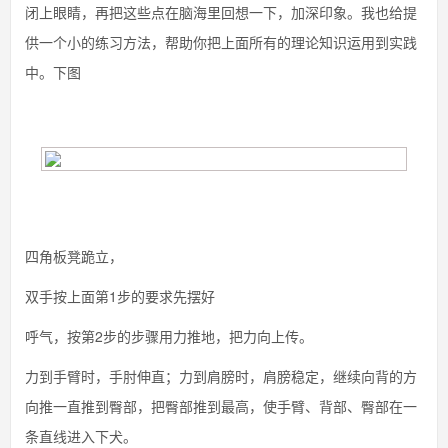
闭上眼睛，再把这些点在脑海里回想一下，加深印象。我也给提
供一个小的练习方法，帮助你把上面所有的理论知识运用到实践
中。下图
四角板凳跪立，
双手按上面第1步的要求先摆好
呼气，按第2步的步骤用力推地，把力向上传。
力到手臂时，手肘伸直；力到肩膀时，肩膀稳定，继续向背的方
向推一直推到臀部，把臀部推到最高，使手臂、背部、臀部在一
条直线进入下犬。