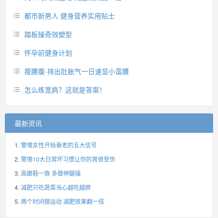
都市新男人 健身营养实用贴士
踏板操奇效塑型
怀孕前健身计划
瘦腰腹-排出肚胀气一日速显小蛮腰
怎么练宽肩？这就是答案！
最新资讯
警惕女性开始衰老的五大信号
警惕10大日常坏习惯让你的胃很受伤
高跟鞋一族 多做伸腿操
减肥只吃蔬菜当心越吃越胖
两个时间做运动 减肥效果翻一倍