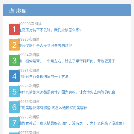
热门教程
100003
次阅读
在高压对抗下不丢球，我们应该怎么练?
99986
次阅读
美容仪器厂是否受到消费者的欢迎
99984
次阅读
用一根伸展带，一个月左右，除去了手臂拜拜肉，背也变薄了
99981
次阅读
跑步时自行处理伤痛的十个方法
99976
次阅读
为什么瑜伽大师都是男性？因为男权，让女性失去同等的机会
99975
次阅读
家用美容仪都有哪些 该怎么选择家用美容仪
99975
次阅读
瑜伽女神式：瘦大腿最好的动作，没有之一，为什么你练了没效果？
99973
次阅读