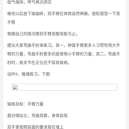
吸气保持，呼气再次挤压
做完以后放下瑜伽砖，双手臂在体侧自然伸展，放松感受一下双
手臂
根据自己的情况做到手臂发酸发胀为止。
建议大家弯曲手肘来练习。其一，伸直手臂更多人习惯性用大手
臂的力量，弯曲手肘更多的是使用小手臂的力量；其二，弯曲手
肘时，肩关节在正位还不容易耸肩。
动作3、推墙练习，下图
锻炼目标：手臂力量
面对墙站立，弯曲双膝，身体前屈
双手掌按照前面的要求按在墙上