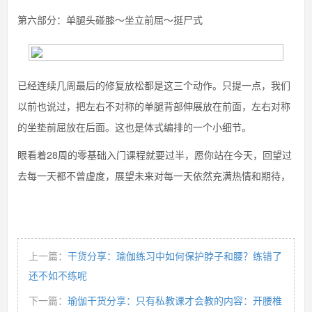
第六部分：单腿头碰膝～坐立前屈～挺尸式
已经连续几周最后的修复放松都是这三个动作。只提一点，我们
以前也说过，把左右不对称的单腿背部伸展放在前面，左右对称
的坐垫前屈放在后面。这也是体式编排的一个小细节。
眼看着28周的零基础入门课程就要过半，愿你站在今天，回望过
去每一天都不曾虚度，展望未来对每一天依然充满热情和期待，
上一篇：
干货分享：瑜伽练习中如何保护脖子和腰？练错了
还不如不练呢
下一篇：
瑜伽干货分享：只有私教课才会教的内容：开腰椎