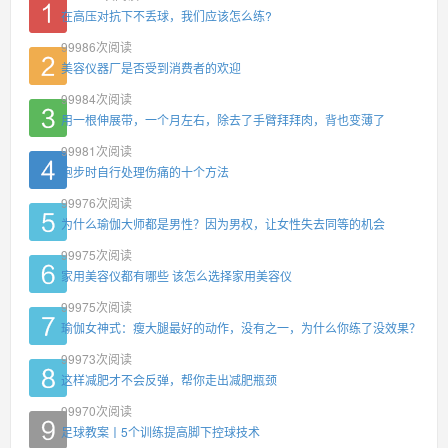
在高压对抗下不丢球，我们应该怎么练?
99986
次阅读
美容仪器厂是否受到消费者的欢迎
99984
次阅读
用一根伸展带，一个月左右，除去了手臂拜拜肉，背也变薄了
99981
次阅读
跑步时自行处理伤痛的十个方法
99976
次阅读
为什么瑜伽大师都是男性？因为男权，让女性失去同等的机会
99975
次阅读
家用美容仪都有哪些 该怎么选择家用美容仪
99975
次阅读
瑜伽女神式：瘦大腿最好的动作，没有之一，为什么你练了没效果？
99973
次阅读
这样减肥才不会反弹，帮你走出减肥瓶颈
99970
次阅读
足球教案丨5个训练提高脚下控球技术