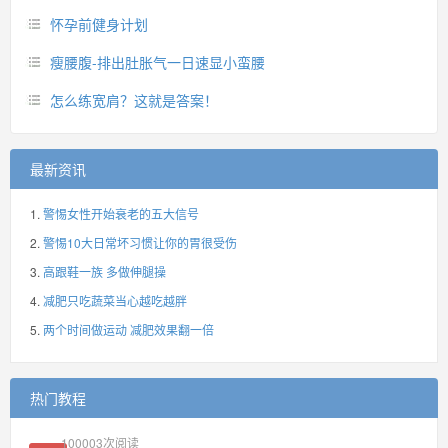
怀孕前健身计划
瘦腰腹-排出肚胀气一日速显小蛮腰
怎么练宽肩？这就是答案！
最新资讯
警惕女性开始衰老的五大信号
警惕10大日常坏习惯让你的胃很受伤
高跟鞋一族 多做伸腿操
减肥只吃蔬菜当心越吃越胖
两个时间做运动 减肥效果翻一倍
热门教程
100003
次阅读