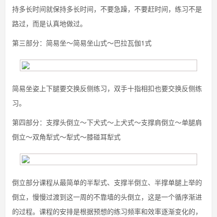
持多长时间就保持多长时间，不要急躁，不要赶时间，练习不是
路过，而是认真地做过。
第三部分：简易坐～简易坐山式～巴拉瓦伽1式
简易坐姿上下腿要交换反侧练习，双手十指相扣也要交换反侧练
习。
第四部分：支撑头倒立～下犬式～上犬式～支撑肩倒立～单腿肩
倒立～双角犁式～犁式～膝碰耳犁式
倒立部分课程从最简单的半犁式、支撑半倒立、半撑单腿上举的
倒立，慢慢过渡到这一周的不靠墙的头倒立，这是一个循序渐进
的过程。课程的安排是根据预想的练习频率和效率逐渐变化的，