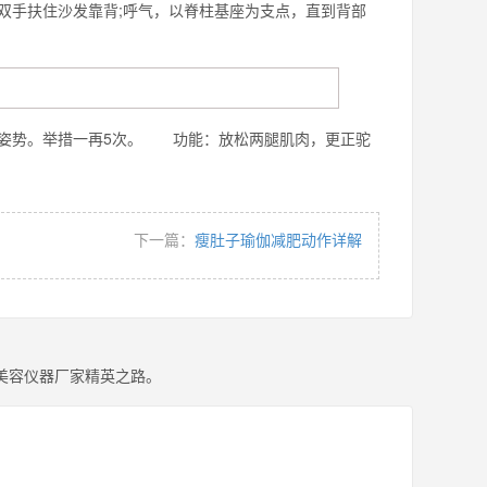
手扶住沙发靠背;呼气，以脊柱基座为支点，直到背部
挺立姿势。举措一再5次。 功能：放松两腿肌肉，更正驼
下一篇：
瘦肚子瑜伽减肥动作详解
美容仪器厂家精英之路。