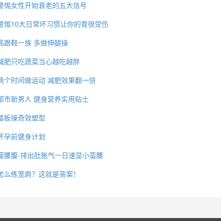
警惕女性开始衰老的五大信号
警惕10大日常坏习惯让你的胃很受伤
高跟鞋一族 多做伸腿操
减肥只吃蔬菜当心越吃越胖
两个时间做运动 减肥效果翻一倍
都市新男人 健身营养实用贴士
踏板操奇效塑型
怀孕前健身计划
瘦腰腹-排出肚胀气一日速显小蛮腰
怎么练宽肩？这就是答案！