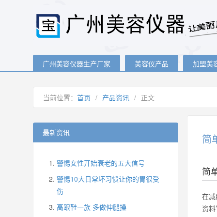
广州美容仪器生产厂家
美容仪产品
加盟美
当前位置：
首页
/
产品资讯
/
正文
最新资讯
简
警惕女性开始衰老的五大信号
简
警惕10大日常坏习惯让你的胃很受
伤
在减
高跟鞋一族 多做伸腿操
资料