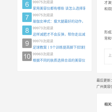
99975
次阅读
才演
家用美容仪都有哪些 该怎么选择家用美容仪
和双
99975
次阅读
瑜伽女神式：瘦大腿最好的动作，没有之一，为什
99973
次阅读
形成
这样减肥才不会反弹，帮你走出减肥瓶颈
背
99970
次阅读
足球教案丨5个训练提高脚下控球技术
99963
次阅读
上
根据不同的肤质选择合适的美容仪器
最后更新
广州美容
相关