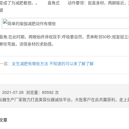
变成了为减肥着想。。 直角式 动作要领：挺直身材，两脚挨近，双
腿
么你练了没效果？
直角;在此时期，两眼始终谛视双手;呼吸要自然，贯串毗邻30秒;规复
和脊柱弯曲，消弭身材的求助感。
一篇：
女生减肥有哪些方法 不知道的可以来了解了解
：
2021-07-28
浏览量：
85592
次
仪器生产厂家致力打造美容仪器诚信平台，大批客户在此共赢获利，走上
文章