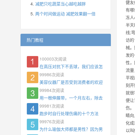
健友
减肥只吃蔬菜当心越吃越胖
有哪
两个时间做运动 减肥效果翻一倍
冻人
半天
线;
热门教程
访的
械。
发的
100003
次阅读
性，
在高压对抗下不丢球，我们应该怎么练?
流量
99986
次阅读
平视
美容仪器厂是否受到消费者的欢迎
刻开
99984
次阅读
就很
用一根伸展带，一个月左右，除去了手臂拜拜肉，
便让
99981
次阅读
伤。
跑步时自行处理伤痛的十个方法
睛向
99976
次阅读
化成
为什么瑜伽大师都是男性？因为男权，让女性失去
以叫