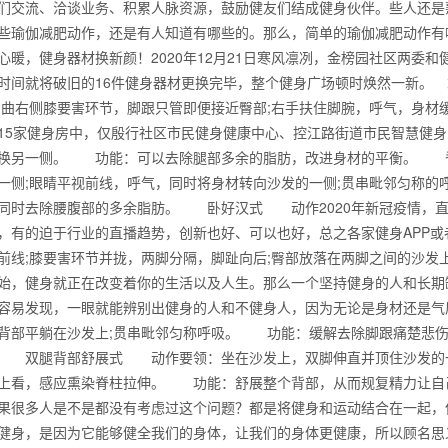
们交流、洽谈业务、积累人脉资源，鼓励健友们结成健身伙伴。些人还是
些瑜伽减肥动作，还是有人知道有哪些的。那么，简单的瑜伽减肥动作有
心暖，健身器材换新颜！2020年12月21日寒风凛冽，金榜园社区两委
时间就将破旧的16件健身器材更换完毕，整个健身广场顿时焕然一新。
弯曲右侧膝要害环节，脚跟只管即便接近臀部;右手扶住脚腕，呼气，身材缓
15家健身房中，仅殷行社区市民健身健康中心、控江路街道市民智慧健
换另一侧。 功能：可以去除腿部多余的脂肪，改进身材的平衡。 
一侧;眼睛平视前线，呼气，同时将身材转向沙发的一侧;贯串毗邻匀称
同时去除腰腹部的多余脂肪。 卧好汉式 动作2020年新冠疫情，直
，有的迫于行业的直播趋势，创新也好、可以也好，总之各家健身APP
前线;膝要害环节并拢，两脚分隔，脚趾向后;臀部放落在两脚之间的沙发
始，健身就正在改变着你的生活以及人生。那么一个坚持健身的人和长期
容易发现，一眼就能辨别出健身的人和不健身人，因为无论是身材还是气
背也变薄了
背部平躺在沙发上;贯串毗邻匀称呼吸。 功能：缓解去除脚跟痛楚悲伤
 双腿背部舒展式 动作要领：坐在沙发上，双脚伸直并顶住沙发的一
上看，感应熏染脊柱拉伸。 功能：舒展整个背部，从而规复精力让自己
果很多人是不是都没有考虑过这个问题？都是将健身和运动结合在一起，
同等的机会
健身，是因为它能够健全我们的身体，让我们的身体更健康，所以顾名思