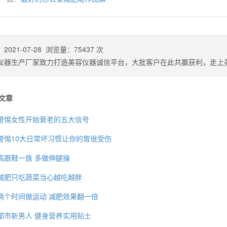
：
2021-07-28
浏览量：
75437
次
仪器生产厂家致力打造美容仪器诚信平台，大批客户在此共赢获利，走上
文章
警惕女性开始衰老的五大信号
警惕10大日常坏习惯让你的胃很受伤
高跟鞋一族 多做伸腿操
减肥只吃蔬菜当心越吃越胖
两个时间做运动 减肥效果翻一倍
都市新男人 健身营养实用贴士