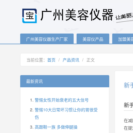
广州美容仪器生产厂家
美容仪产品
加盟美
当前位置：
首页
/
产品资讯
/
正文
最新资讯
新
警惕女性开始衰老的五大信号
新
警惕10大日常坏习惯让你的胃很受
伤
在减
高跟鞋一族 多做伸腿操
在提