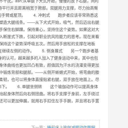
干扰。ash;从单腿下犬式开始，慢慢的放下右腿，同时
保持平行并且距离稍宽于胯部。双腿用力支撑，尽力抬高臀
的手臂或屋顶。 4. 冲刺式 跑步者应该非常熟悉这
塑造大腿线条。——从下犬式开始，吸气，然后迈出右腿
手保住右脚踝。保持重心，坚持住这个姿势。如果这对大
入断崖式下跌，引起对职业抗风险能力的思考。现在来看
保持这个姿势深呼吸五次。然后用手放松的支撑在地板
后在继续左侧的动作。 5. 侧身展式 另一个跑步者基
健身的认可，越来越多的人加入了健身运动中来，其中也包
身体曲线也更加凹凸有致，颜值因为汗水的浇灌变得更加
中锻炼背部和腿部。——从侧开蜥蜴式开始，将弯曲的膝
柔韧，也可以将身体直接贴紧右腿，双手放在地面上。尽
5下。 6. 单腿坐侧转 这个瑜伽动作可以提高身体
抬起身体然后向右侧扭曲。将右手支撑于身前，左手绕过
还可以更加伸展，就用右手扣住左手手腕，并且将右手置
下一篇：
睡前床上瑜伽减肥动作图解