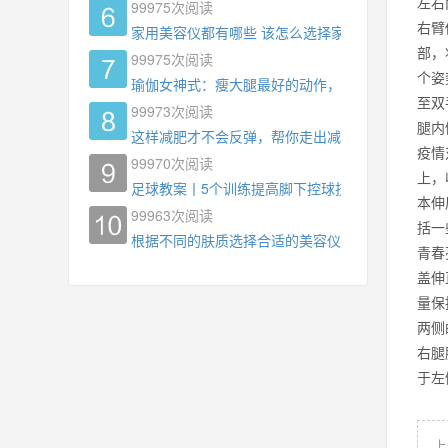
左右
99975
次阅读
右臂
家用美容仪都有哪些 该怎么选择家用美容仪
部，
99975
次阅读
个姿
瑜伽女神式：瘦大腿最好的动作，没有之一，为什
至双
99973
次阅读
腿内
这样减肥才不会反弹，帮你走出减肥瓶颈
疫情
99970
次阅读
上，
足球教案丨5个训练提高脚下控球技术
本伸
99963
次阅读
括一
根据不同的肤质选择合适的美容仪器
青春
盖伸
量保
两侧
右腿
于左
上