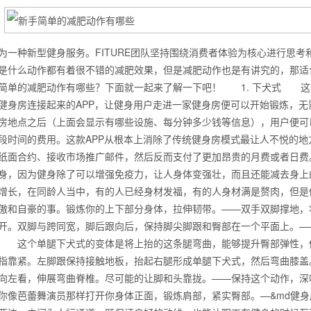
为一种新型健身服务。FITURE团队坚持围绕消费者体验为核心进行思考和
是什么动作都有着很不错的减肥效果，但是减肥动作也是有讲究的，那适
简单的减肥动作有哪些？下面就一起来了解一下吧！ 1. 下犬式 这是一个经
健身房连接起来的APP，让健身用户走进一家健身房便可以开始锻炼，
房地点之后（上面会显示有哪些设施、每分钟多少钱等信息），用户便可
段时间的费用。这款APP从根本上消除了传统健身房模式最让人不悦的
纸面合约、接收市场推广邮件，然后反而支付了更加昂贵的月费或者日费
身，因为健身除了可以增强免疫力，让人身体变强壮，而且还能减去身上
增长，在同龄人当中，有的人已经身材发福，有的人身材满是赘肉，但是
傲和自豪的事。锻炼你的上下部分身体，拉伸韧带。——双手双脚撑地，将
背也变薄了
开。双脚与跨同宽，脚后跟向后，保持脚尖脚跟和臀部在一个平面上。—
 这个单腿下犬式的变体是将上抬的这条腿弯曲，能够提升臀部弹性，
指靠紧。左脚跟保持接触地板，抬起右腿形成单腿下犬式，然后弯曲膝盖
向左看，伸展弯曲脊椎。尽可能的让脚和头靠拢。——保持这个动作，深
你像芭蕾舞演员那样打开你身体正面，锻炼肩部，紧实臀部。—&md健身
同等的机会