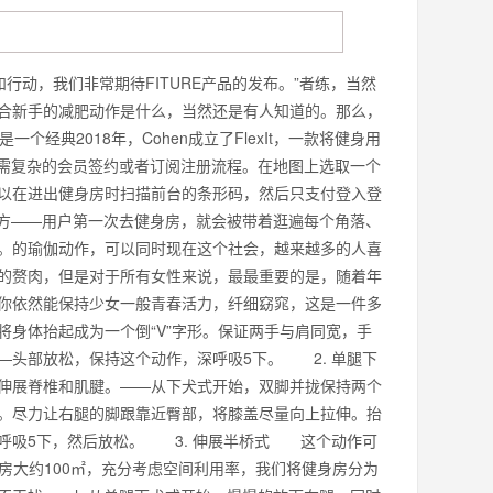
行动，我们非常期待FITURE产品的发布。”者练，当然
合新手的减肥动作是什么，当然还是有人知道的。那么，
典2018年，Cohen成立了FlexIt，一款将健身用
无需复杂的会员签约或者订阅注册流程。在地图上选取一个
以在进出健身房时扫描前台的条形码，然后只支付登入登
地方——用户第一次去健身房，就会被带着逛遍每个角落、
。的瑜伽动作，可以同时现在这个社会，越来越多的人喜
的赘肉，但是对于所有女性来说，最最重要的是，随着年
你依然能保持少女一般青春活力，纤细窈窕，这是一件多
身体抬起成为一个倒“V”字形。保证两手与肩同宽，手
—头部放松，保持这个动作，深呼吸5下。 2. 单腿下
伸展脊椎和肌腱。——从下犬式开始，双脚并拢保持两个
。尽力让右腿的脚跟靠近臀部，将膝盖尽量向上拉伸。抬
呼吸5下，然后放松。 3. 伸展半桥式 这个动作可
房大约100㎡，充分考虑空间利用率，我们将健身房分为