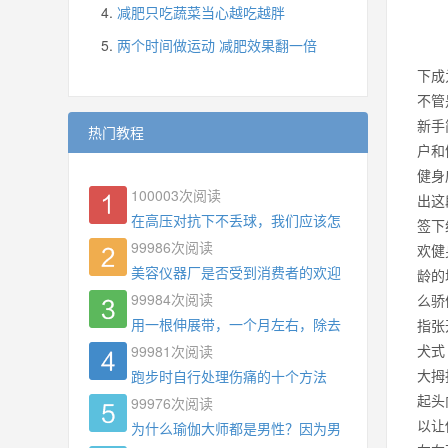
减肥只吃蔬菜当心越吃越胖
两个时间做运动 减肥效果翻一倍
下成
不管
新手
热门教程
户和
健身
100003
次阅读
出这
在高压对抗下不丢球，我们应该怎么练?
签下
99986
次阅读
欢健
美容仪器厂是否受到消费者的欢迎
龄的
99984
次阅读
么骄
用一根伸展带，一个月左右，除去了手臂拜拜肉，
指张
犬式
99981
次阅读
大拇
跑步时自行处理伤痛的十个方法
起头
99976
次阅读
以让
为什么瑜伽大师都是男性？因为男权，让女性失去