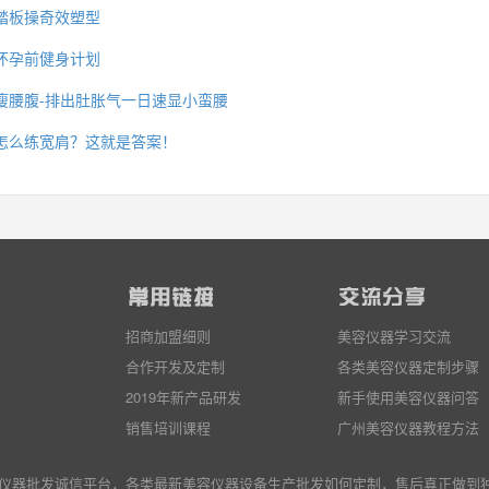
踏板操奇效塑型
怀孕前健身计划
瘦腰腹-排出肚胀气一日速显小蛮腰
怎么练宽肩？这就是答案！
招商加盟细则
美容仪器学习交流
合作开发及定制
各类美容仪器定制步骤
2019年新产品研发
新手使用美容仪器问答
销售培训课程
广州美容仪器教程方法
造美容仪器批发诚信平台，各类最新美容仪器设备生产批发
如何定制
，售后真正做到