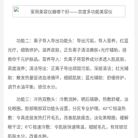
功能二：离子导入导出功能头：导出污垢，导入营养，红蓝
光疗，细致修护。滋养皮肤，正负离子清洁嫩肤+光疗辅助，拯
救你千元护肤品。营养导入：负离子将营养成分渗透入肌底层，
高度滋养；清洁导出：正离子导出顽固污垢，深层清洁；红光辅
助：散发热量促进血液循环，细腻肌肤；蓝光辅助：舒缓修护，
调节水油平衡，锁住水分。
功能三：冷热双敷头：冷敷消肿，晒后镇静，热敷舒缓，淡
化眼圈。脸部眼部双功能头设置，分区专业护理。42℃恒温热
敷：令真皮层发热打开毛孔，改善肌肤疲态，淡化黑眼圈，缓解
眼干涩；6℃极速冷敷：令肌肤快速降温，细腻毛孔，有效锁住
肌肤水分，改善水肿。