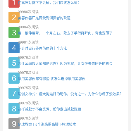
在高压对抗下不丢球，我们应该怎么练?
99986
次阅读
美容仪器厂是否受到消费者的欢迎
99984
次阅读
用一根伸展带，一个月左右，除去了手臂拜拜肉，背也变薄了
99981
次阅读
跑步时自行处理伤痛的十个方法
99976
次阅读
为什么瑜伽大师都是男性？因为男权，让女性失去同等的机会
99975
次阅读
家用美容仪都有哪些 该怎么选择家用美容仪
99975
次阅读
瑜伽女神式：瘦大腿最好的动作，没有之一，为什么你练了没效果？
99973
次阅读
这样减肥才不会反弹，帮你走出减肥瓶颈
99970
次阅读
足球教案丨5个训练提高脚下控球技术