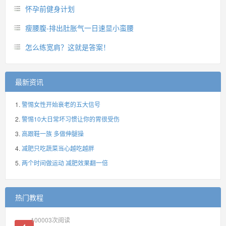
怀孕前健身计划
瘦腰腹-排出肚胀气一日速显小蛮腰
怎么练宽肩？这就是答案！
最新资讯
警惕女性开始衰老的五大信号
警惕10大日常坏习惯让你的胃很受伤
高跟鞋一族 多做伸腿操
减肥只吃蔬菜当心越吃越胖
两个时间做运动 减肥效果翻一倍
热门教程
100003
次阅读