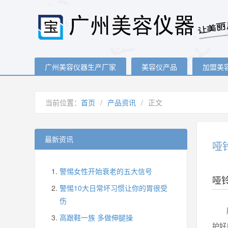
广州美容仪器生产厂家
美容仪产品
加盟美
当前位置：
首页
/
产品资讯
/
正文
最新资讯
哑
警惕女性开始衰老的五大信号
哑
警惕10大日常坏习惯让你的胃很受
伤
肱二
高跟鞋一族 多做伸腿操
护好