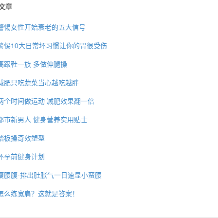
文章
警惕女性开始衰老的五大信号
警惕10大日常坏习惯让你的胃很受伤
高跟鞋一族 多做伸腿操
减肥只吃蔬菜当心越吃越胖
两个时间做运动 减肥效果翻一倍
都市新男人 健身营养实用贴士
踏板操奇效塑型
怀孕前健身计划
瘦腰腹-排出肚胀气一日速显小蛮腰
怎么练宽肩？这就是答案！