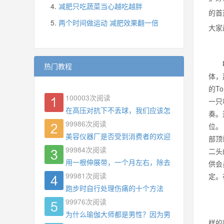
减肥只吃蔬菜当心越吃越胖
的首
两个时间做运动 减肥效果翻一倍
大家
热门教程
体，
的T
100003
次阅读
一只
在高压对抗下不丢球，我们应该怎么练?
奏。
99986
次阅读
位
美容仪器厂是否受到消费者的欢迎
部顶
99984
次阅读
二头
用一根伸展带，一个月左右，除去了手臂拜拜肉，
供会
99981
次阅读
定。
跑步时自行处理伤痛的十个方法
99976
次阅读
为什么瑜伽大师都是男性？因为男权，让女性失去
样的