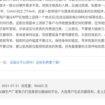
很大一部分对硬件需求不高，但频次很高的人群。后通过团课、私教进一
18年，Cohen创立了FlexIt，这是一款将用户与健身房连接起来的应
用户通过APP在地图上选择一个地点后(包含设施和每分钟的价格等信息
么你练了没效果？
时间付费。这款应用基本上消除了客户与传统健身模式间的摩擦，在传统
子邮件营销，并承诺支付昂贵的月费或日费。二头部位，不要借力锻
正握哑铃，身体是保持站姿，背部要挺直不要弯腰驼背。头部目视前方，
肩部弯举，锻炼时动作幅度不要过大。保持身体的稳定。弯举恢复时也要
不要过快，要让肌肉部位能得到高效的刺激。还有最重要的注意呼吸
一篇：
洁面仪可以用吗？这些利弊要了解！
：
2021-07-31
浏览量：
56423
次
仪器生产厂家致力打造美容仪器诚信平台，大批客户在此共赢获利，走上