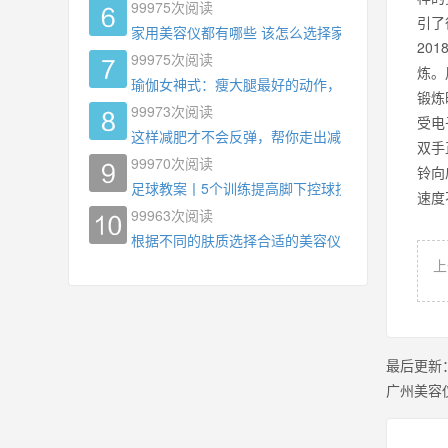
99975
次阅读
引了
家用美容仪都有哪些 该怎么选择家用美容仪
20
99975
次阅读
炼。
瑜伽女神式：瘦大腿最好的动作，没有之一，为什
锻炼
99973
次阅读
受电
这样减肥才不会反弹，帮你走出减肥瓶颈
双手
99970
次阅读
铃向
足球教案丨5个训练提高脚下控球技术
速度
99963
次阅读
根据不同的肤质选择合适的美容仪器
上
最后更新
广州美容