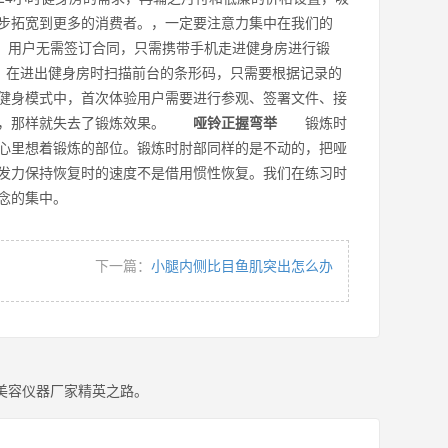
步拓宽到更多的消费者。，一定要注意力集中在我们的
用程序，用户无需签订合同，只需携带手机走进健身房进行锻
)，在进出健身房时扫描前台的条形码，只需要根据记录的
健身模式中，首次体验用户需要进行参观、签署文件、接
炼力，那样就失去了锻炼效果。
哑铃正握弯举
锻炼时
心里想着锻炼的部位。锻炼时肘部同样的是不动的，把哑
发力保持恢复时的速度不是借用惯性恢复。我们在练习时
和意念的集中。
下一篇：
小腿内侧比目鱼肌突出怎么办
美容仪器厂家精英之路。