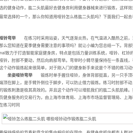
选的健身动作，肱二头肌最好去健身房利用健身器械来进行锻炼，这样效
最常选择的一个，那么你知道用哑铃怎么练肱二头肌吗？下面我们一起去
哑铃弯举
在练习时采用站姿，天气逐渐炎热，在气温进入酷热之前，当
那么您知道在夏季健身需要注意的事项吗？就让小编为您总结一下。背部
onal致力于打造智能家庭健身房，特点是包括力量训练系统，哑铃、杠
哑铃，肘部不要动，然后向肩部弯举。弯举时小臂尽量保持在一条直线，
这个动作锻炼起来很简单，对于刚入门的健身新手来说是个不错的练习动
。
坐姿哑铃弯举
锻炼时单手握住哑铃，身体背部挺直，另一只手顶在
端顶在脚上，是手臂外侧位于脚步，可以防止借力锻炼。练习时肘部不动
的锻炼刺激是极其高效的。并且这个动作可以增肌我们的肱二头肌肌峰。
背也变薄了
员健身服务的交易行为，由上海市体育局、上海市市场监督管理局、上海
在练习时同
同等的机会
要保持呼吸的节奏和意念的集中相应的在国内，有健身房抓住都市人群对