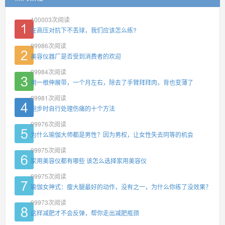
100003
次阅读
在高压对抗下不丢球，我们应该怎么练?
99986
次阅读
美容仪器厂是否受到消费者的欢迎
99984
次阅读
用一根伸展带，一个月左右，除去了手臂拜拜肉，背也变薄了
99981
次阅读
跑步时自行处理伤痛的十个方法
99976
次阅读
为什么瑜伽大师都是男性？因为男权，让女性失去同等的机会
99975
次阅读
家用美容仪都有哪些 该怎么选择家用美容仪
99975
次阅读
瑜伽女神式：瘦大腿最好的动作，没有之一，为什么你练了没效果？
99973
次阅读
这样减肥才不会反弹，帮你走出减肥瓶颈