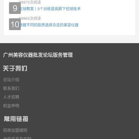
99970
次阅读
足球教案丨5个训练提高脚下控球技术
99963
次阅读
根据不同的肤质选择合适的美容仪器
广州美容仪器批发论坛版务管理
论坛介绍
联系我们
人才招聘
权益申明
招商加盟细则
合作开发及定制