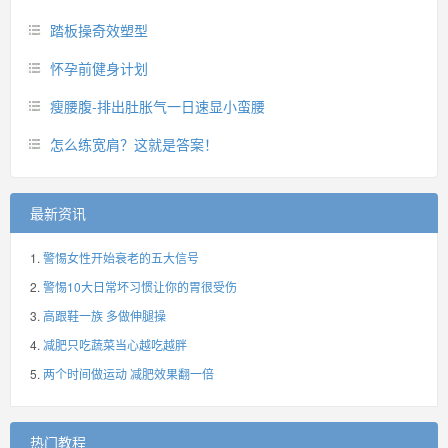
踏板操奇效塑型
怀孕前健身计划
瘦腰腹-排出肚胀气一日速显小蛮腰
怎么练宽肩？这就是答案！
最新资讯
警惕女性开始衰老的五大信号
警惕10大日常坏习惯让你的胃很受伤
高跟鞋一族 多做伸腿操
减肥只吃蔬菜当心越吃越胖
两个时间做运动 减肥效果翻一倍
热门教程