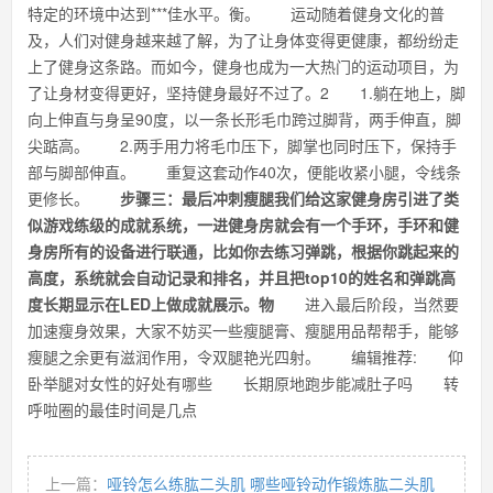
特定的环境中达到***佳水平。衡。 运动随着健身文化的普
及，人们对健身越来越了解，为了让身体变得更健康，都纷纷走
上了健身这条路。而如今，健身也成为一大热门的运动项目，为
了让身材变得更好，坚持健身最好不过了。2 1.躺在地上，脚
向上伸直与身呈90度，以一条长形毛巾跨过脚背，两手伸直，脚
尖踮高。 2.两手用力将毛巾压下，脚掌也同时压下，保持手
部与脚部伸直。 重复这套动作40次，便能收紧小腿，令线条
更修长。
步骤三：最后冲刺瘦腿我们给这家健身房引进了类
似游戏练级的成就系统，一进健身房就会有一个手环，手环和健
身房所有的设备进行联通，比如你去练习弹跳，根据你跳起来的
高度，系统就会自动记录和排名，并且把top10的姓名和弹跳高
度长期显示在LED上做成就展示。物
进入最后阶段，当然要
加速瘦身效果，大家不妨买一些瘦腿膏、瘦腿用品帮帮手，能够
瘦腿之余更有滋润作用，令双腿艳光四射。 编辑推荐: 仰
卧举腿对女性的好处有哪些 长期原地跑步能减肚子吗 转
呼啦圈的最佳时间是几点
上一篇：
哑铃怎么练肱二头肌 哪些哑铃动作锻炼肱二头肌