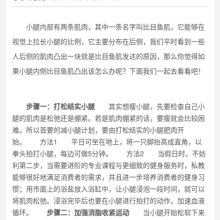
小腿内部有两条肌肉，其中一条名字叫比目鱼肌，它能够在
视觉上拉长小腿的比例，它主要分布在后侧，我们平时看到一些
人后侧的肌肉凸出一块就是比目鱼肌发达的原因，那么你觉得如
果小腿内侧比目鱼肌凸出该怎么办呢？下面我们一起去看看吧！
步骤一：打松结实小腿
其实想瘦小腿，先要检查自己小
腿的肌肉是松弛还是绷紧。若是肌肉绷紧的话，要瘦就会比较困
难。所以首要的减小腿计划，要由打松结实的小腿肥肉开
始。 方法1 平日可坐在地上，将一只脚抬高成直角，以
拳头拍打小腿，每边可做5分钟。 方法2 当假日时，不妨
利第二步，当需要进阶的专业课程与更细致的健身服务时，私教
能够很好地满足消费者的需求，并且进一步培养消费者的健身习
惯；用市面上的浴盐放入浴缸中，让小腿浸泡一段时间，就可以
将肌肉松弛。浸浴完毕后也要在小腿进行拍打的动作，加速血液
循环。
步骤二：加强消脂收紧运动
当小腿开始松软下来