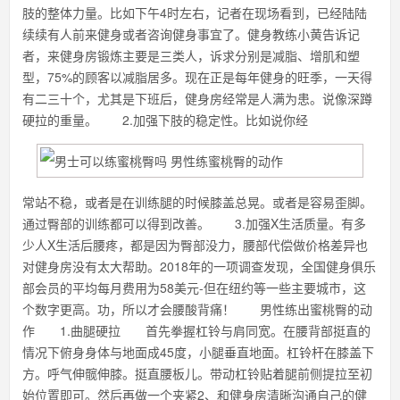
肢的整体力量。比如下午4时左右，记者在现场看到，已经陆陆
续续有人前来健身或者咨询健身事宜了。健身教练小黄告诉记
者，来健身房锻炼主要是三类人，诉求分别是减脂、增肌和塑
型，75%的顾客以减脂居多。现在正是每年健身的旺季，一天得
有二三十个，尤其是下班后，健身房经常是人满为患。说像深蹲
硬拉的重量。 2.加强下肢的稳定性。比如说你经
常站不稳，或者是在训练腿的时候膝盖总晃。或者是容易歪脚。
通过臀部的训练都可以得到改善。 3.加强X生活质量。有多
少人X生活后腰疼，都是因为臀部没力，腰部代偿做价格差异也
对健身房没有太大帮助。2018年的一项调查发现，全国健身俱乐
部会员的平均每月费用为58美元-但在纽约等一些主要城市，这
个数字更高。功，所以才会腰酸背痛！ 男性练出蜜桃臀的动
作 1.曲腿硬拉 首先拳握杠铃与肩同宽。在腰背部挺直的
情况下俯身身体与地面成45度，小腿垂直地面。杠铃杆在膝盖下
方。呼气伸髋伸膝。挺直腰板儿。带动杠铃贴着腿前侧提拉至初
始位置即可。然后再做一个夹紧2、和健身房清晰沟通自己的健