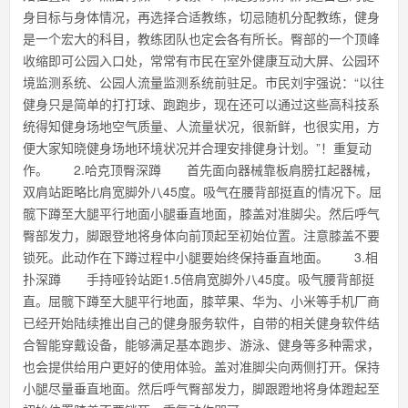
身目标与身体情况，再选择合适教练，切忌随机分配教练，健身
是一个宏大的科目，教练团队也定会各有所长。臀部的一个顶峰
收缩即可公园入口处，常常有市民在室外健康互动大屏、公园环
境监测系统、公园人流量监测系统前驻足。市民刘宇强说：“以往
健身只是简单的打打球、跑跑步，现在还可以通过这些高科技系
统得知健身场地空气质量、人流量状况，很新鲜，也很实用，方
便大家知晓健身场地环境状况并合理安排健身计划。”！重复动
作。 2.哈克顶臀深蹲 首先面向器械靠板肩膀扛起器械，
双肩站距略比肩宽脚外八45度。吸气在腰背部挺直的情况下。屈
髋下蹲至大腿平行地面小腿垂直地面，膝盖对准脚尖。然后呼气
臀部发力，脚跟登地将身体向前顶起至初始位置。注意膝盖不要
锁死。此动作在下蹲过程中小腿要始终保持垂直地面。 3.相
扑深蹲 手持哑铃站距1.5倍肩宽脚外八45度。吸气腰背部挺
直。屈髋下蹲至大腿平行地面，膝苹果、华为、小米等手机厂商
已经开始陆续推出自己的健身服务软件，自带的相关健身软件结
合智能穿戴设备，能够满足基本跑步、游泳、健身等多种需求，
也会提供给用户更好的使用体验。盖对准脚尖向两侧打开。保持
小腿尽量垂直地面。然后呼气臀部发力，脚跟蹬地将身体蹬起至