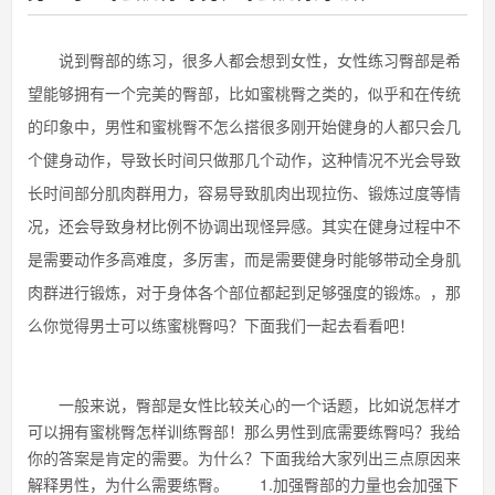
说到臀部的练习，很多人都会想到女性，女性练习臀部是希
望能够拥有一个完美的臀部，比如蜜桃臀之类的，似乎和在传统
的印象中，男性和蜜桃臀不怎么搭很多刚开始健身的人都只会几
个健身动作，导致长时间只做那几个动作，这种情况不光会导致
长时间部分肌肉群用力，容易导致肌肉出现拉伤、锻炼过度等情
况，还会导致身材比例不协调出现怪异感。其实在健身过程中不
是需要动作多高难度，多厉害，而是需要健身时能够带动全身肌
肉群进行锻炼，对于身体各个部位都起到足够强度的锻炼。，那
么你觉得男士可以练蜜桃臀吗？下面我们一起去看看吧！
一般来说，臀部是女性比较关心的一个话题，比如说怎样才
可以拥有蜜桃臀怎样训练臀部！那么男性到底需要练臀吗？我给
你的答案是肯定的需要。为什么？下面我给大家列出三点原因来
解释男性，为什么需要练臀。 1.加强臀部的力量也会加强下