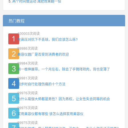
两个时间做运动 减肥效果翻一倍
热门教程
100003
次阅读
在高压对抗下不丢球，我们应该怎么练?
99986
次阅读
美容仪器厂是否受到消费者的欢迎
99984
次阅读
用一根伸展带，一个月左右，除去了手臂拜拜肉，背也变薄了
99981
次阅读
跑步时自行处理伤痛的十个方法
99976
次阅读
为什么瑜伽大师都是男性？因为男权，让女性失去同等的机会
99975
次阅读
家用美容仪都有哪些 该怎么选择家用美容仪
99975
次阅读