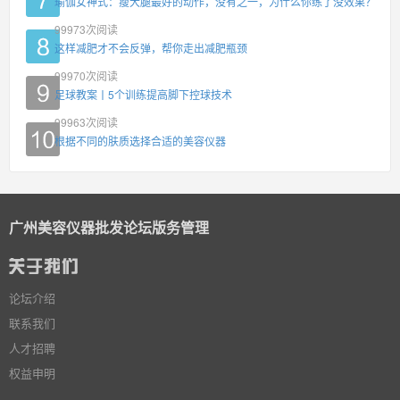
瑜伽女神式：瘦大腿最好的动作，没有之一，为什么你练了没效果？
99973
次阅读
这样减肥才不会反弹，帮你走出减肥瓶颈
99970
次阅读
足球教案丨5个训练提高脚下控球技术
99963
次阅读
根据不同的肤质选择合适的美容仪器
广州美容仪器批发论坛版务管理
论坛介绍
联系我们
人才招聘
权益申明