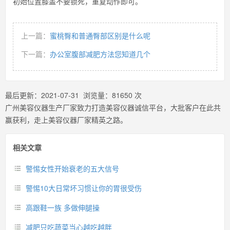
初始位置膝盖不要锁死，重复动作即可。
上一篇：
蜜桃臀和普通臀部区别是什么呢
下一篇：
办公室腹部减肥方法您知道几个
最后更新：
2021-07-31
浏览量：
81650
次
广州美容仪器生产厂家致力打造美容仪器诚信平台，大批客户在此共
赢获利，走上美容仪器厂家精英之路。
相关文章
警惕女性开始衰老的五大信号
警惕10大日常坏习惯让你的胃很受伤
高跟鞋一族 多做伸腿操
减肥只吃蔬菜当心越吃越胖