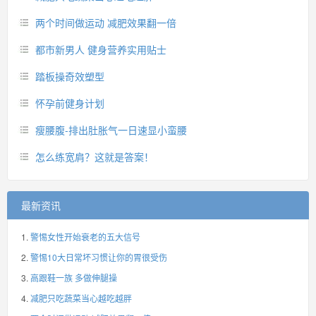
两个时间做运动 减肥效果翻一倍
都市新男人 健身营养实用贴士
踏板操奇效塑型
怀孕前健身计划
瘦腰腹-排出肚胀气一日速显小蛮腰
怎么练宽肩？这就是答案！
最新资讯
警惕女性开始衰老的五大信号
警惕10大日常坏习惯让你的胃很受伤
高跟鞋一族 多做伸腿操
减肥只吃蔬菜当心越吃越胖