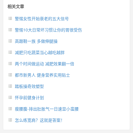
相关文章
警惕女性开始衰老的五大信号
警惕10大日常坏习惯让你的胃很受伤
高跟鞋一族 多做伸腿操
减肥只吃蔬菜当心越吃越胖
两个时间做运动 减肥效果翻一倍
都市新男人 健身营养实用贴士
踏板操奇效塑型
怀孕前健身计划
瘦腰腹-排出肚胀气一日速显小蛮腰
怎么练宽肩？这就是答案！