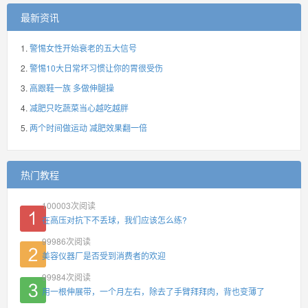
最新资讯
警惕女性开始衰老的五大信号
警惕10大日常坏习惯让你的胃很受伤
高跟鞋一族 多做伸腿操
减肥只吃蔬菜当心越吃越胖
两个时间做运动 减肥效果翻一倍
热门教程
100003
次阅读
在高压对抗下不丢球，我们应该怎么练?
99986
次阅读
美容仪器厂是否受到消费者的欢迎
99984
次阅读
用一根伸展带，一个月左右，除去了手臂拜拜肉，背也变薄了