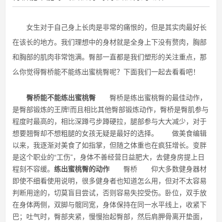
女生对于自己身上长肉是非常的痛恨的，但是其实肉最好长
在该长的地方。我们理想中的身材就是全身上下没有赘肉，胸部
和胸部的肌肉非常饱满。臀部一直都是我们塑形的关注重点，那
么你觉得臀桥能不能练出蜜桃臀呢？下面我们一起去看看吧！
臀桥能不能练出蜜桃臀
臀桥是练出蜜桃臀的最佳动作，
是臀部锻炼的王牌!而且相比其他臀部锻炼动作，臀桥是臀肌参与
程度时最高的，相比深蹲弓步蹲硬拉，腿部参与大大减少，对于
想要翘臀却不想粗腿的女孩无疑是最好的选择。 做美食编辑
以来，我逐渐对美食了如指掌，但随之体重也在疯狂增长。变胖
是这个职业的“工伤”，身体不善经营日益肥大，去健身房提上日
程刻不容缓。
练出蜜桃臀的动作
臀桥 仰大多数健身器材
即使不细看使用说明，很多健身者也知道怎么用，但对不太容易
判断用途的，切莫盲目尝试，否则容易失控受伤。卧位，双手放
在身体两侧，双脚与髋同宽，身体保持在同一水平线上，收紧下
巴；吐气时，臀部夹紧，慢慢抬起臀部，然后肩胛骨离开垫面，