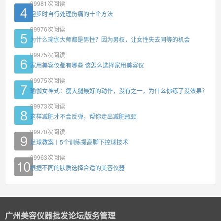
99981
次阅读
跑步时自行处理伤痛的十个方法
99976
次阅读
为什么瑜伽大师都是男性？因为男权，让女性失去同等的机会
99975
次阅读
家用美容仪都有哪些 该怎么选择家用美容仪
99975
次阅读
瑜伽女神式：瘦大腿最好的动作，没有之一，为什么你练了没效果？
99973
次阅读
这样减肥才不会反弹，帮你走出减肥瓶颈
99970
次阅读
足球教案丨5个训练提高脚下控球技术
99963
次阅读
根据不同的肤质选择合适的美容仪器
广州美容仪器批发论坛版务管理