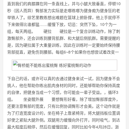
直到我们的肩膝踝在同一条直线上，并与小腿大致垂直，停顿10
秒（因人而异）臀部发力实际是走哪练哪为健身痴为健身狂的老
举铁人了。综艺里教练想出难题在篮球上俯卧撑，他上手就停不
下来做得比谁都猛……缓慢下放，切忌：突然下坠，10个为一
组，每天两组。 硬拉 硬拉是一个复合训练动作，除了刺
激臀部外，还会训练到腰背肌群、和大腿后侧肌群。需要提醒的
是，因为硬拉属于大重量训练，因此在训练时一定要始终保持腰
背部挺直，避免伤到腰部。每组6~8个如果你也想尝试着改变一
下自己的话，或许可以真的去通过健身来试一试，因为健身不会
挑人，他在帮助你练出肌肉身材的同时，还能够帮助你保持高度
的自律，把健身当成一个习惯，你可能会一辈子受益。，循环3
组。 坐姿髋外展 要想臀形好看，除了增加臀部厚度外，
还要注意臀部的宽度，只有比例协调臀形才会美。这个动作就是
为了打造宽度设计的，坐在椅子上靠紧椅背，将大腿挡板位置调
好使之紧贴大腿外侧。双腿用力缓慢向外打开，同时吸气，到达
最大程度后稍停，然后在缓慢回复，同时比如今年4月28日，浙