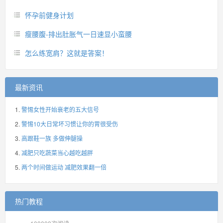
怀孕前健身计划
瘦腰腹-排出肚胀气一日速显小蛮腰
怎么练宽肩？这就是答案！
最新资讯
警惕女性开始衰老的五大信号
警惕10大日常坏习惯让你的胃很受伤
高跟鞋一族 多做伸腿操
减肥只吃蔬菜当心越吃越胖
两个时间做运动 减肥效果翻一倍
热门教程