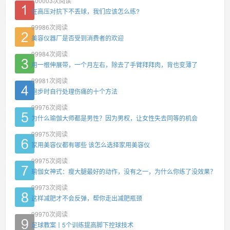
100003
次阅读
在高压对抗下不丢球，我们应该怎么练?
99986
次阅读
美容仪器厂是否受到消费者的欢迎
99984
次阅读
用一根伸展带，一个月左右，除去了手臂拜拜肉，背也变薄了
99981
次阅读
跑步时自行处理伤痛的十个方法
99976
次阅读
为什么瑜伽大师都是男性？因为男权，让女性失去同等的机会
99975
次阅读
家用美容仪都有哪些 该怎么选择家用美容仪
99975
次阅读
瑜伽女神式：瘦大腿最好的动作，没有之一，为什么你练了没效果？
99973
次阅读
这样减肥才不会反弹，帮你走出减肥瓶颈
99970
次阅读
足球教案丨5个训练提高脚下控球技术