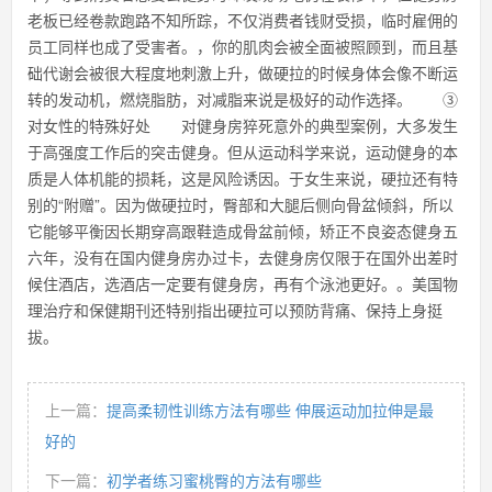
老板已经卷款跑路不知所踪，不仅消费者钱财受损，临时雇佣的
员工同样也成了受害者。，你的肌肉会被全面被照顾到，而且基
础代谢会被很大程度地刺激上升，做硬拉的时候身体会像不断运
转的发动机，燃烧脂肪，对减脂来说是极好的动作选择。 ③
对女性的特殊好处 对健身房猝死意外的典型案例，大多发生
于高强度工作后的突击健身。但从运动科学来说，运动健身的本
质是人体机能的损耗，这是风险诱因。于女生来说，硬拉还有特
别的“附赠”。因为做硬拉时，臀部和大腿后侧向骨盆倾斜，所以
它能够平衡因长期穿高跟鞋造成骨盆前倾，矫正不良姿态健身五
六年，没有在国内健身房办过卡，去健身房仅限于在国外出差时
候住酒店，选酒店一定要有健身房，再有个泳池更好。。美国物
理治疗和保健期刊还特别指出硬拉可以预防背痛、保持上身挺
拔。
上一篇：
提高柔韧性训练方法有哪些 伸展运动加拉伸是最
好的
下一篇：
初学者练习蜜桃臀的方法有哪些