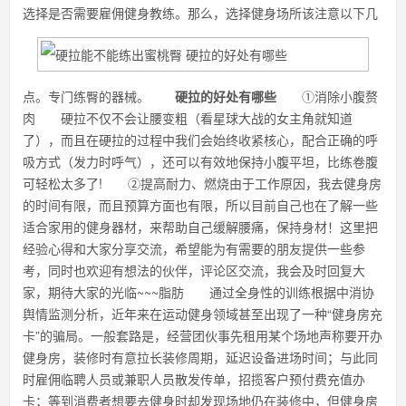
选择是否需要雇佣健身教练。那么，选择健身场所该注意以下几
点。专门练臀的器械。
硬拉的好处有哪些
①消除小腹赘
肉 硬拉不仅不会让腰变粗（看星球大战的女主角就知道
了），而且在硬拉的过程中我们会始终收紧核心，配合正确的呼
吸方式（发力时呼气），还可以有效地保持小腹平坦，比练卷腹
可轻松太多了! ②提高耐力、燃烧由于工作原因，我去健身房
的时间有限，而且预算方面也有限，所以目前自己也在了解一些
适合家用的健身器材，来帮助自己缓解腰痛，保持身材！这里把
经验心得和大家分享交流，希望能为有需要的朋友提供一些参
考，同时也欢迎有想法的伙伴，评论区交流，我会及时回复大
家，期待大家的光临~~~脂肪 通过全身性的训练根据中消协
舆情监测分析，近年来在运动健身领域甚至出现了一种“健身房充
卡”的骗局。一般套路是，经营团伙事先租用某个场地声称要开办
健身房，装修时有意拉长装修周期，延迟设备进场时间；与此同
时雇佣临聘人员或兼职人员散发传单，招揽客户预付费充值办
卡；等到消费者想要去健身时却发现场地仍在装修中，但健身房