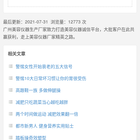
最后更新：
2021-07-31
浏览量：
12773
次
广州美容仪器生产厂家致力打造美容仪器诚信平台，大批客户在此共
赢获利，走上美容仪器厂家精英之路。
相关文章
警惕女性开始衰老的五大信号
警惕10大日常坏习惯让你的胃很受伤
高跟鞋一族 多做伸腿操
减肥只吃蔬菜当心越吃越胖
两个时间做运动 减肥效果翻一倍
都市新男人 健身营养实用贴士
踏板操奇效塑型