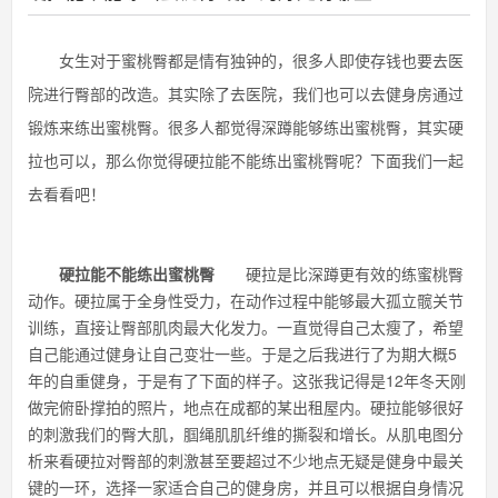
女生对于蜜桃臀都是情有独钟的，很多人即使存钱也要去医
院进行臀部的改造。其实除了去医院，我们也可以去健身房通过
锻炼来练出蜜桃臀。很多人都觉得深蹲能够练出蜜桃臀，其实硬
拉也可以，那么你觉得硬拉能不能练出蜜桃臀呢？下面我们一起
去看看吧！
硬拉能不能练出蜜桃臀
硬拉是比深蹲更有效的练蜜桃臀
动作。硬拉属于全身性受力，在动作过程中能够最大孤立髋关节
训练，直接让臀部肌肉最大化发力。一直觉得自己太瘦了，希望
自己能通过健身让自己变壮一些。于是之后我进行了为期大概5
年的自重健身，于是有了下面的样子。这张我记得是12年冬天刚
做完俯卧撑拍的照片，地点在成都的某出租屋内。硬拉能够很好
的刺激我们的臀大肌，腘绳肌肌纤维的撕裂和增长。从肌电图分
析来看硬拉对臀部的刺激甚至要超过不少地点无疑是健身中最关
键的一环，选择一家适合自己的健身房，并且可以根据自身情况