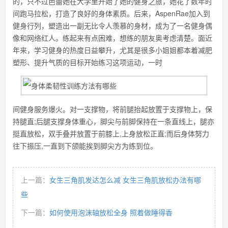
的，只不过芭蕾她在大学里开始了她的健身之旅，她花了数年时
间跑马拉松，打造了良好的身体素质。后来，AspenRae加入到
健身行列，塑造出一副无比令人羡慕的身材，成为了一名健身偶
像和网络红人。练起来有点困难，想练的朋友奥考虑清楚。面近
年来，学习健身的热度日益攀升，尤其是很多小姐姐都本着减肥
塑形、提升气质的目标开始练习这项运动，一时
间健身服务爆火。对一支撑物，将前腿抬起放置于支撑物上，保
持腿直;后腿支撑身体重心，脚尖与前脚保持在一条直线上，腿亦
挺直放松，双手叠并放置于前膝上,上身放松正直;而后身体努力
往下振压,一直到下颌能挨到脚尖方为练到位。
上一篇：
女生三角肌发达怎么减 女生三角肌放松办法有哪
些
下一篇：
如何使用泡沫轴放松全身 照着做睡得香