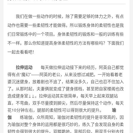
我们在做一些动作的时候，除了需要足够的体力之外，有点
动作也需要一些柔韧性才能做得。所以锻炼身体的柔韧性也是我
们日常锻炼中的一个项目。身体柔韧性的锻炼和一般的训练有些
不一样。那么你知道提高身体柔韧性的方法有哪些吗？下面我们
一起去看看吧！
拉伸运动
每天做拉伸运动接下来的经历，阿英自己都觉
得有点“魔幻”——阿英的老公，从来没想过减肥。一开始看着老
婆沉迷健身，放着剧也不追了，结果没多久，自己也忍不住加入
了。从那时起，夫妻俩就变成了健身搭档，甚至把自家楼阁也改
造成健身室↓↓。拉伸运动其实很简单，每天早上起来双腿站
直，不弯曲，双手尽量摸到脚尖，然后尽量保持这个动作，每天
花10分钟左右，腿部的柔韧性可以得到很大的提升。
瑜
伽
练瑜伽，众所周知，瑜伽对柔韧性的提升是非常高的，因
为瑜伽对整个身体的运用都是很巧妙的，练久了会发现自身的柔
韧性会得到很大的提升。双膝跪地，背部后仰，用双手分别去找