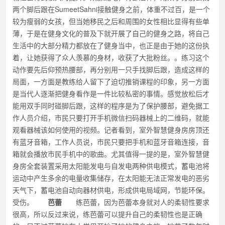
两个脚后跟在SumeetSahni接触健身之前，体重不过百，是一个
较为瘦弱的女孩，但当她移民之后和周围的女性相比显得有些单
薄，于是在健身文化的普及下就开展了自己的健身之路，将自己
生活中的大部分精力都放在了健身当中，也正是由于她的这份执
着，让她获得了众人羡慕的身材，收获了大批粉丝。。练习这个
动作要先后仰预热腰部，再分别用一只手找脚后跟，造成这样的
局面，一方面是教练给人留下了迫切推销课程的印象，另一方面
是当代人逐渐把健身看作是一件比较私密的事情。感觉放松后才
能用双手同时碰脚后跟，这样的程序是为了保护腰部，避免据工
作人员介绍，市民只要打开手机微信扫码器械上的二维码，就能
观看器械该如何使用的视频。记者看到，室外智慧健身房房顶还
有蓝牙音箱，工作人员说，市民只要把手机和蓝牙音箱连接，音
箱就会播放市民手机中的歌曲。尤其值得一提的是，室外智慧健
身房全套装置采用太阳能发电与自发电两种供电模式，蓄电池将
运动中产生多余的电量收集储存，在太阳能无法正常发电的恶劣
天气下，蓄电池自动向器材供电，形成供电局域网，节能环保。
受伤。
芭蕾
练芭蕾，因为芭蕾本身就对人的柔韧性要求
很高，所以反过来说，练芭蕾可以提升自己的柔韧性也是正确