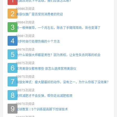
在高压对抗下不丢球，我们应该怎么练?
99986
次阅读
美容仪器厂是否受到消费者的欢迎
99984
次阅读
用一根伸展带，一个月左右，除去了手臂拜拜肉，背也变薄了
99981
次阅读
跑步时自行处理伤痛的十个方法
99976
次阅读
为什么瑜伽大师都是男性？因为男权，让女性失去同等的机会
99975
次阅读
家用美容仪都有哪些 该怎么选择家用美容仪
99975
次阅读
瑜伽女神式：瘦大腿最好的动作，没有之一，为什么你练了没效果？
99973
次阅读
这样减肥才不会反弹，帮你走出减肥瓶颈
99970
次阅读
足球教案丨5个训练提高脚下控球技术