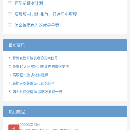
怀孕前健身计划
瘦腰腹-排出肚胀气一日速显小蛮腰
怎么练宽肩？这就是答案！
最新资讯
警惕女性开始衰老的五大信号
警惕10大日常坏习惯让你的胃很受伤
高跟鞋一族 多做伸腿操
减肥只吃蔬菜当心越吃越胖
两个时间做运动 减肥效果翻一倍
热门教程
100003
次阅读