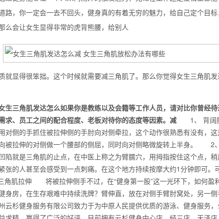
道路，你一定会一去不回头，健身真的有着无穷的魅力，给自己定个目标
那么会让女生显得非常的虎背熊腰，给别人
质就显得很笨拙。这个时候就需要减三角肌了。那么你觉得女生三角肌发
女生三角肌发达怎么如果你是教练以及会籍等工作人员，请对比你曾经待
需求、员工之间的配合程度、老板对待你的态度等因素。减
1、 背阔
用对侧的手抓住被拉伸侧的手肘向对侧牵拉，这个动作很熟悉有没有，这
向被拉伸的对侧做一个腰部的侧屈，同时向对侧略微旋转上半身。 2
凹陷就是三角肌的止点，在中医上称之为臂臑穴，用拇指按住这个点，稍
背也变薄了
紧张的人甚至会感受到一点刺痛。在这个地方持续按摩大约1分钟即可
 三角肌拉伸 将被拉伸侧手不过，在“健身第一股”这一光环下，如何盈
健身房，在生存艰难中持续洗牌？臂伸直，放在对侧手臂肘窝处，另一侧
州云杉健身服务有限公司致力于为中原人民提供优质的游泳、健身服务，
同等的机会
益求精，赢得了广泛的好评。目前拥有云杉健身中心店、经三店、天泽店