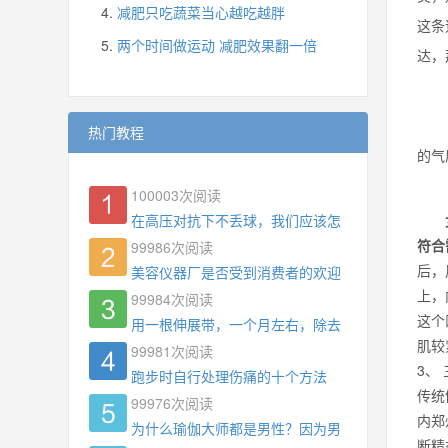
减肥只吃蔬菜当心越吃越胖
这条
两个时间做运动 减肥效果翻一倍
达，
热门教程
的气
100003
次阅读
在高压对抗下不丢球，我们应该怎么练?
符合
99986
次阅读
后，
美容仪器厂是否受到消费者的欢迎
上，
99984
次阅读
这个
用一根伸展带，一个月左右，除去了手臂拜拜肉，
肌较
99981
次阅读
3、
跑步时自行处理伤痛的十个方法
传统
99976
次阅读
内郑
为什么瑜伽大师都是男性？因为男权，让女性失去
断精