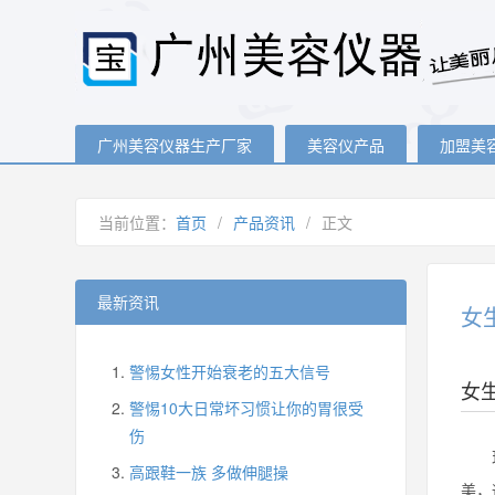
广州美容仪器生产厂家
美容仪产品
加盟美
当前位置：
首页
/
产品资讯
/
正文
最新资讯
女
警惕女性开始衰老的五大信号
女
警惕10大日常坏习惯让你的胃很受
伤
现在
高跟鞋一族 多做伸腿操
美，