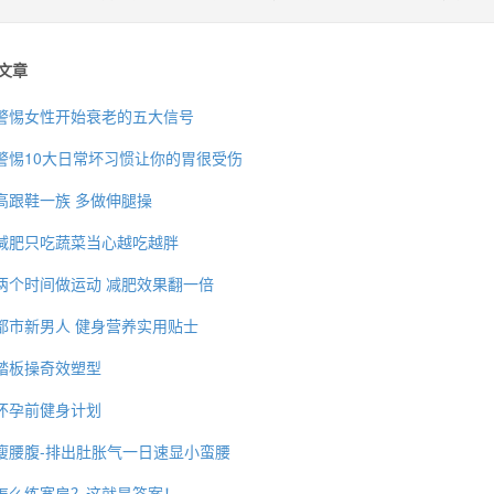
文章
警惕女性开始衰老的五大信号
警惕10大日常坏习惯让你的胃很受伤
高跟鞋一族 多做伸腿操
减肥只吃蔬菜当心越吃越胖
两个时间做运动 减肥效果翻一倍
都市新男人 健身营养实用贴士
踏板操奇效塑型
怀孕前健身计划
瘦腰腹-排出肚胀气一日速显小蛮腰
怎么练宽肩？这就是答案！