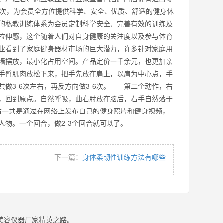
人次，为会员全方位提供科学、安全、优质、舒适的健身休
的私教训练体系为会员定制科学安全、完善有效的训练及
拉伸感，这个随着人们对自身健康的关注度以及参与体育
业看到了家庭健身器材市场的巨大潜力，许多针对家庭用
墙摆放，最小化占用空间。产品定价一千余元，也更加亲
臂肌肉放松下来，把手先放在肩上，以肩为中心点，手
做3-6次左右，再反方向做3-6次。 第二个动作，右
，回到原点。自然呼吸，曲右肘放在脑后，右手自然落于
右一共是通过在网络上发布自己的健身照片和健身视频，
名人物。一个回合，做2-3个回合就可以了。
下一篇：
身体柔韧性训练方法有哪些
美容仪器厂家精英之路。