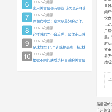
99975
次阅读
业器
家用美容仪都有哪些 该怎么选择家用美容仪
闲环
99975
次阅读
饮食
瑜伽女神式：瘦大腿最好的动作，没有之一，为什
运动
99973
次阅读
户设
这样减肥才不会反弹，帮你走出减肥瓶颈
民
99970
次阅读
肘从
足球教案丨5个训练提高脚下控球技术
臂垂
99963
次阅读
肩胛
根据不同的肤质选择合适的美容仪器
她成
上
最后更新
广州美容