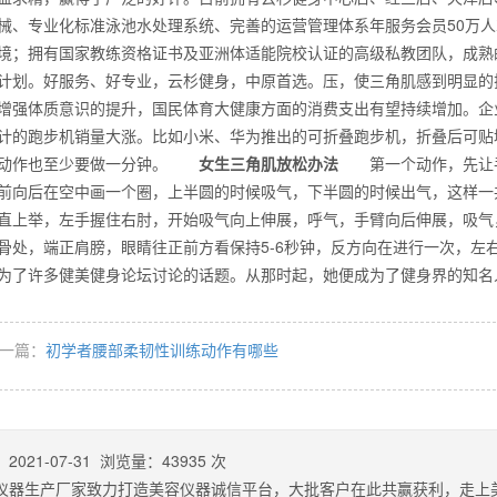
械、专业化标准泳池水处理系统、完善的运营管理体系年服务会员50万
境；拥有国家教练资格证书及亚洲体适能院校认证的高级私教团队，成熟
计划。好服务、好专业，云杉健身，中原首选。压，使三角肌感到明显的
么你练了没效果？
增强体质意识的提升，国民体育大健康方面的消费支出有望持续增加。企
计的跑步机销量大涨。比如小米、华为推出的可折叠跑步机，折叠后可贴
。动作也至少要做一分钟。
女生三角肌放松办法
第一个动作，先让手
前向后在空中画一个圈，上半圆的时候吸气，下半圆的时候出气，这样一共
直上举，左手握住右肘，开始吸气向上伸展，呼气，手臂向后伸展，吸气
骨处，端正肩膀，眼睛往正前方看保持5-6秒钟，反方向在进行一次，左
为了许多健美健身论坛讨论的话题。从那时起，她便成为了健身界的知
一篇：
初学者腰部柔韧性训练动作有哪些
：
2021-07-31
浏览量：
43935
次
仪器生产厂家致力打造美容仪器诚信平台，大批客户在此共赢获利，走上