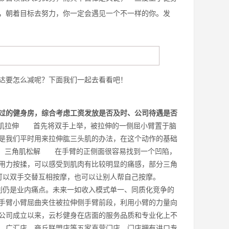
，朝着目标去努力，你一定会遇见一个不一样的你。发
达要怎么减呢？下面我们一起去看看吧！
过的健身房，综合考虑工资发放是否及时、公司待遇是否
肌拉伸 首先将双手上举，被拉伸的一侧屈小臂置于脑
是我们平时用来拉伸肱三头肌的办法，在这个动作的基础
、 三角肌松解 在手臂的正侧面很容易找到一个凹陷，
用力按揉，可以感受到肌肉有比较明显的痛感，部分三角
。可以双手交替互相按摩，也可以让别人帮自己按摩。
利仍是业内痛点。未来一如收入模式单一、同质化竞争的
手臂小臂屈曲夹住被拉伸侧手臂前段，利用小臂的力量向
公司成立以来，云杉健身在店面的服务品质和专业化上不
、广汇店、商丘联盟店等五家直营门店。门店拥有进口专