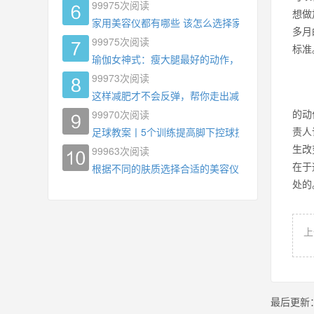
99975
次阅读
想做
家用美容仪都有哪些 该怎么选择家用美容仪
多月
99975
次阅读
标准
瑜伽女神式：瘦大腿最好的动作，没有之一，为什
99973
次阅读
这样减肥才不会反弹，帮你走出减肥瓶颈
的动
99970
次阅读
责人
足球教案丨5个训练提高脚下控球技术
生改
99963
次阅读
在于
根据不同的肤质选择合适的美容仪器
处
上
最后更新