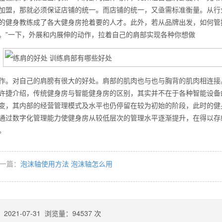
加盟，那就必须保证店铺的统一。而店铺的统一，又亟需标准衡量。从行
的健身教练成了各大健身房抢着要的人才。此外，若从品牌出发，如何管
。”一下，外展和内展伸的动作，拉着自己的肩部实现各种你想做
么你练了没效果？
作。对自己的肩膀有很大的好处。肩部的肌肉也与也与胸背的肌肉相连接
许捷介绍，传统健身房与智能健身房的区别，其实并不在于各种智能设备
变，其内部的经营管理模式及水平也仍停留在较为初始的阶段，此时的健
通过数字化管理能力使健身房从较低层次的管理水平逐渐提升，在得以存
的。
一篇：
泡沫轴使用方法 泡沫轴怎么用
：
2021-07-31
浏览量：
94537
次