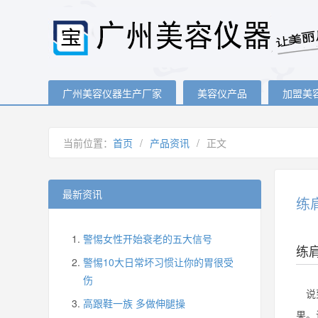
广州美容仪器生产厂家
美容仪产品
加盟美
当前位置：
首页
/
产品资讯
/
正文
最新资讯
练
警惕女性开始衰老的五大信号
练
警惕10大日常坏习惯让你的胃很受
伤
说到
高跟鞋一族 多做伸腿操
果。