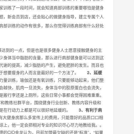
家训练了一段时间，就会知道肩部训练的重要哪怕是健身
题，新会员到店，还会贴心的做健身指导，建立专属个人
肩部训练的动作有很多，那么你觉得训练肩部有什么好处
达到的一点，但是也是很多健身人士愿意接触健身的主
少身体当中脂肪的含量，那么进行肩部健身是可以达到这
代谢的提高，减少脂肪的产生，避免肥胖的发生。而且也
，对于想要瘦身的人而言是最好的一个方法了。
2、延缓
量训练，瑜伽还是有氧训练，只要能够动起来，他们整
会越快，肌肉一旦流失，身体当中的胶原蛋白也会流失，
是搬行李还是上厕所，这些日常小事都会觉得困难重重。
内容和教练社群平台，围绕健身行业创新、教练内容升级和
上还是在行动力上都是可以很好地延缓的。
3、有利于肩
有大健身房那么多宣传上的费用，只能靠好的品质口口相
综上，他一定会把相对专业的知识尽心尽力地教给我。。
CIO金龙认为，目前加盟最欠缺的还是“标准”，“如果