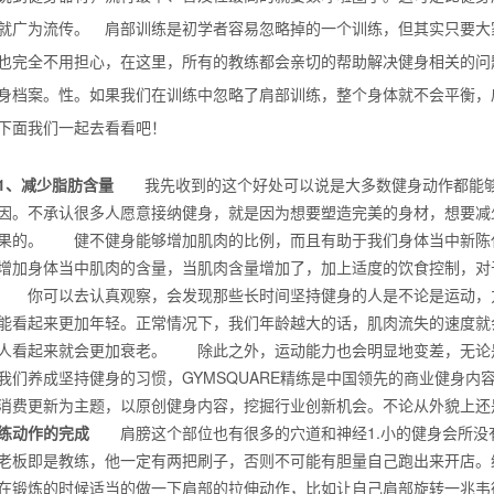
就广为流传。 肩部训练是初学者容易忽略掉的一个训练，但其实只要大
也完全不用担心，在这里，所有的教练都会亲切的帮助解决健身相关的问
身档案。性。如果我们在训练中忽略了肩部训练，整个身体就不会平衡，
下面我们一起去看看吧！
1、减少脂肪含量
我先收到的这个好处可以说是大多数健身动作都能够
因。不承认很多人愿意接纳健身，就是因为想要塑造完美的身材，想要减
果的。 健不健身能够增加肌肉的比例，而且有助于我们身体当中新陈
增加身体当中肌肉的含量，当肌肉含量增加了，加上适度的饮食控制
你可以去认真观察，会发现那些长时间坚持健身的人是不论是运动，力
能看起来更加年轻。正常情况下，我们年龄越大的话，肌肉流失的速度就
人看起来就会更加衰老。 除此之外，运动能力也会明显地变差，无论
背也变薄了
我们养成坚持健身的习惯，GYMSQUARE精练是中国领先的商业健身
消费更新为主题，以原创健身内容，挖掘行业创新机会。不论从外貌
练动作的完成
肩膀这个部位也有很多的穴道和神经1.小的健身会所没
老板即是教练，他一定有两把刷子，否则不可能有胆量自己跑出来开店。
同等的机会
在锻炼的时候适当的做一下肩部的拉伸动作，比如让自己肩部旋转一兆韦德的