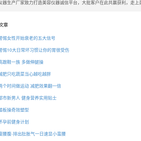
仪器生产厂家致力打造美容仪器诚信平台，大批客户在此共赢获利，走上
文章
警惕女性开始衰老的五大信号
警惕10大日常坏习惯让你的胃很受伤
高跟鞋一族 多做伸腿操
减肥只吃蔬菜当心越吃越胖
两个时间做运动 减肥效果翻一倍
都市新男人 健身营养实用贴士
踏板操奇效塑型
怀孕前健身计划
瘦腰腹-排出肚胀气一日速显小蛮腰