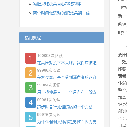
减肥只吃蔬菜当心越吃越胖
目中
两个时间做运动 减肥效果翻一倍
新手
的健
吗？
热门教程
要原
100003
次阅读
一效
在高压对抗下不丢球，我们应该怎么练?
能够
99986
次阅读
衰老
美容仪器厂是否受到消费者的欢迎
体就
99984
次阅读
整个
用一根伸展带，一个月左右，除去了手臂拜拜肉，
那么
99981
次阅读
健身
跑步时自行处理伤痛的十个方法
部训
99976
次阅读
传；
为什么瑜伽大师都是男性？因为男权，让女性失去
可以