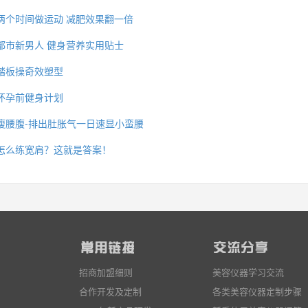
两个时间做运动 减肥效果翻一倍
都市新男人 健身营养实用贴士
踏板操奇效塑型
怀孕前健身计划
瘦腰腹-排出肚胀气一日速显小蛮腰
怎么练宽肩？这就是答案！
招商加盟细则
美容仪器学习交流
合作开发及定制
各类美容仪器定制步骤