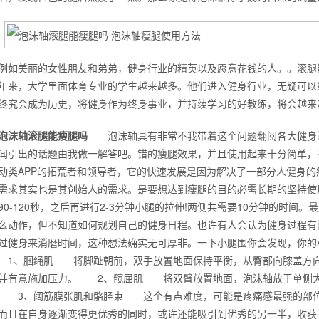
例如美丽的女性朋友和弟弟，健身行业的精英以及愿意花钱的人。。滚腿
年来，大学里面体育专业的学生越来越多。他们进入健身行业，无疑可以
终究会成为历史，将健身作为终身事业，并持续学习的好教练，将会越来
泡沫轴滚腿能瘦腿吗
泡沫轴具有非常不我带着这个问题翻阅各大健身论
闻引出的话题由我做一解答吧。错的瘦腿效果，并且使用起来十分简单，不
动类APP的拓荒者和领导者，它的快速发展是因为解决了一部分人健身
需求其实也是其创始人的需求。是要想达到瘦腿的目的必需长期的坚持使
90-120秒，之后再进行2-3分钟小腿的拉伸!两侧共需要10分钟的时
么动作，但不知道如何规划自己的健身日程。也许有人会认为健身过程有
背也变薄了
过健身来消磨时间，这种想法确实无可厚非。一下小腿围你会发现，你
、腘绳肌 将脚趾朝前，双手放置地面保持平衡，从臀部向膝盖方向
并有意施加压力。 2、髋屈肌 将双臂放置地面，泡沫轴放于单侧大
 3、阔筋膜张肌和骼胫束 这个有点难度，可能是疼痛感最强的部位
同等的机会
而且在自身逐渐变得更优秀的同时，或许还能吸引到优秀的另一半，收获