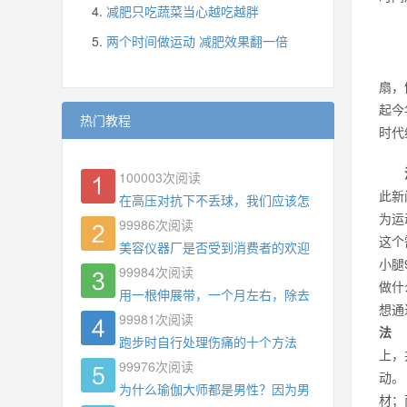
减肥只吃蔬菜当心越吃越胖
两个时间做运动 减肥效果翻一倍
扇，
起今
热门教程
时代
100003
次阅读
此新
在高压对抗下不丢球，我们应该怎么练?
为运
99986
次阅读
这个
美容仪器厂是否受到消费者的欢迎
小腿
99984
次阅读
做什
用一根伸展带，一个月左右，除去了手臂拜拜肉，
想通
99981
次阅读
法
1
跑步时自行处理伤痛的十个方法
上，
99976
次阅读
动。
为什么瑜伽大师都是男性？因为男权，让女性失去
材；