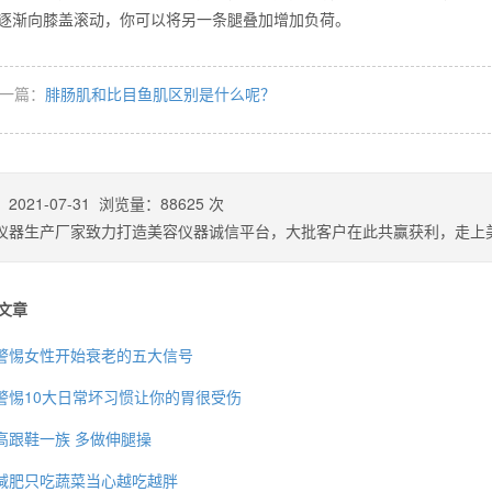
逐渐向膝盖滚动，你可以将另一条腿叠加增加负荷。
么你练了没效果？
一篇：
腓肠肌和比目鱼肌区别是什么呢？
：
2021-07-31
浏览量：
88625
次
仪器生产厂家致力打造美容仪器诚信平台，大批客户在此共赢获利，走上
文章
警惕女性开始衰老的五大信号
警惕10大日常坏习惯让你的胃很受伤
高跟鞋一族 多做伸腿操
减肥只吃蔬菜当心越吃越胖