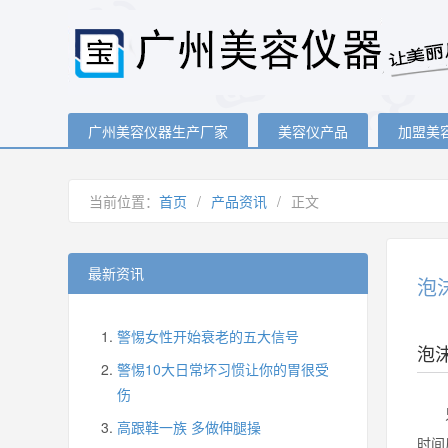
广州美容仪器生产厂家
美容仪产品
加盟美
当前位置：
首页
/
产品资讯
/
正文
最新资讯
泡
警惕女性开始衰老的五大信号
泡
警惕10大日常坏习惯让你的胃很受
伤
只要
高跟鞋一族 多做伸腿操
时间