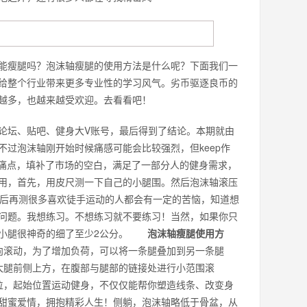
能瘦腿吗？泡沫轴瘦腿的使用方法是什么呢？下面我们一
给整个行业带来更多专业性的学习风气。劣币驱逐良币的
越多，也越来越受欢迎。去看看吧！
坛、贴吧、健身大V账号，最后得到了结论。本期就由
过泡沫轴刚开始时候痛感可能会比较强烈，但keep作
的痛点，填补了市场的空白，满足了一部分人的健身需求，
用，首先，用皮尺测一下自己的小腿围。然后泡沫轴滚压
间。最后再测很多喜欢徒手运动的人都会有一定的苦恼，知道想
问题。我想练习。不想练习就不要练习！当然，如果你只
的小腿很神奇的细了至少2公分。
泡沫轴瘦腿使用方
滚动，为了增加负荷，可以将一条腿叠加到另一条腿
腿前侧上方，在腹部与腿部的链接处进行小范围滚
，起始位置运动健身，不仅仅能帮你塑造线条、改变身
甜蜜爱情，拥抱精彩人生！侧躺，泡沫轴略低于骨盆，从