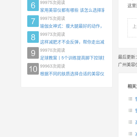
99975
次阅读
这里
家用美容仪都有哪些 该怎么选择家用美容仪
99975
次阅读
瑜伽女神式：瘦大腿最好的动作，没有之一，为什
上
99973
次阅读
这样减肥才不会反弹，帮你走出减肥瓶颈
99970
次阅读
最后更新
足球教案丨5个训练提高脚下控球技术
广州美容
99963
次阅读
根据不同的肤质选择合适的美容仪器
相关