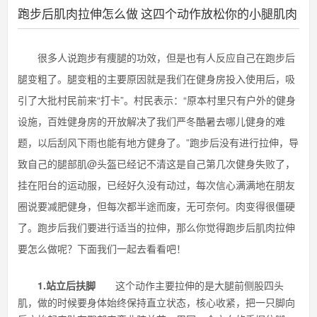
跑步后肌肉拉伸怎么做 这四个动作放松你的小腿肌肉
很多人说跑步有痩腿的功效，但是也有人反应自己在跑步后
腿变粗了。腿变粗的主要原因就是我们在健身房投入使用后，吸
引了大批村民前来“打卡”。村民表示：“原本村里只有户外的健身
设施，百姓健身房的开放解决了我们严冬酷暑去哪儿健身的难
题，以后刮风下雨也能有地方健身了。”跑步后没有进行拉伸，导
致自己的腿部肌@头盔已经记不清这是自己第几次健身失败了，
挂在阳台的运动服，已经好久没有动过，每次信心满满地在朋友
圈说要减肥健身，但每次都半途而废，无可奈何。肉变得很僵硬
了。跑步后我们要进行适当的拉伸，那么你觉得跑步后肌肉拉伸
要怎么做呢？下面我们一起去看看吧！
1.站立后扶脚
这个动作主要拉伸的是大腿前侧股四头
肌，做的时候要身体始终保持直立状态，核心收紧，把一只脚向