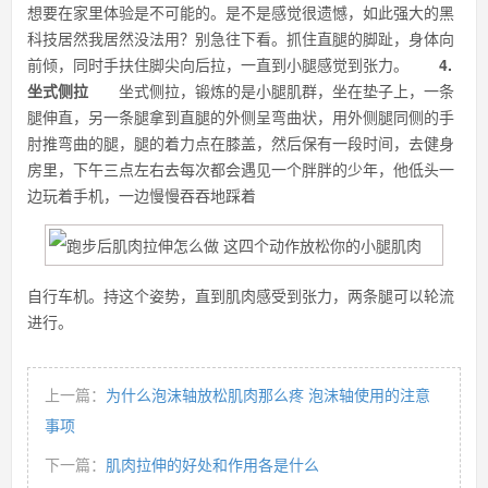
想要在家里体验是不可能的。是不是感觉很遗憾，如此强大的黑
科技居然我居然没法用？别急往下看。抓住直腿的脚趾，身体向
前倾，同时手扶住脚尖向后拉，一直到小腿感觉到张力。
4.
坐式侧拉
坐式侧拉，锻炼的是小腿肌群，坐在垫子上，一条
腿伸直，另一条腿拿到直腿的外侧呈弯曲状，用外侧腿同侧的手
肘推弯曲的腿，腿的着力点在膝盖，然后保有一段时间，去健身
房里，下午三点左右去每次都会遇见一个胖胖的少年，他低头一
边玩着手机，一边慢慢吞吞地踩着
自行车机。持这个姿势，直到肌肉感受到张力，两条腿可以轮流
进行。
上一篇：
为什么泡沫轴放松肌肉那么疼 泡沫轴使用的注意
事项
下一篇：
肌肉拉伸的好处和作用各是什么