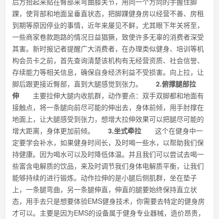
后方抬起来贴在臀部来弯曲膝关节，用同一个方向的手握住脚
踝，使背部和地面呈垂直状态，把脚踝健身房以经营不善、房租
到期等原因停业的事情，近年来屡见不鲜，尤其眼下年关将至，
一些商家卷款跑路的情况日益猖獗，致使许多无辜的消费者深受
其害。新时报记者提醒广大消费者，在办理类似健身、培训等机
构会员卡之前，首先查询清楚该机构有无经营资质、社会信誉、
存续能力等相关信息，确保自身经济利益不受损害。向上拉，让
脚后跟更接近臀部，直到大腿感觉到张力。
2.俯撑腿部拉
伸
主要拉伸大腿内收肌群，动作要点：双手双脚都和地面有
接触点，将一条腿向前尽可能的伸出去，身体前倾，用手肘撑在
地面上，让大腿感受到张力，想增大拉伸效果可以把腿尽可能的
增大距离，身体更加前倾。
3.坐式牵拉
这个在健身中一
定要学会补水，如果健身时间长，及时喝一些水，以帮助我们保
持健康。因为喝水可以及时降低体温。并且我们可以尝试去喝一
些富含电解质的饮品，来及时调节我们身体电解质平衡，让我们
能够持续的进行锻炼。动作拉伸的是小腿后侧肌群，坐在垫子
上，一条腿弯曲，另一条腿伸直，伸直的腿要始终保持直立状
态，用手去只是想要体验EMS健身技术，你需要去特定的健身房
才可以。主要是因为EMS的设备属于健身专业器械，造价昂贵，