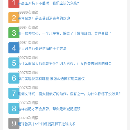
在高压对抗下不丢球，我们应该怎么练?
99986
次阅读
美容仪器厂是否受到消费者的欢迎
99984
次阅读
用一根伸展带，一个月左右，除去了手臂拜拜肉，背也变薄了
99981
次阅读
跑步时自行处理伤痛的十个方法
99976
次阅读
为什么瑜伽大师都是男性？因为男权，让女性失去同等的机会
99975
次阅读
家用美容仪都有哪些 该怎么选择家用美容仪
99975
次阅读
瑜伽女神式：瘦大腿最好的动作，没有之一，为什么你练了没效果？
99973
次阅读
这样减肥才不会反弹，帮你走出减肥瓶颈
99970
次阅读
足球教案丨5个训练提高脚下控球技术