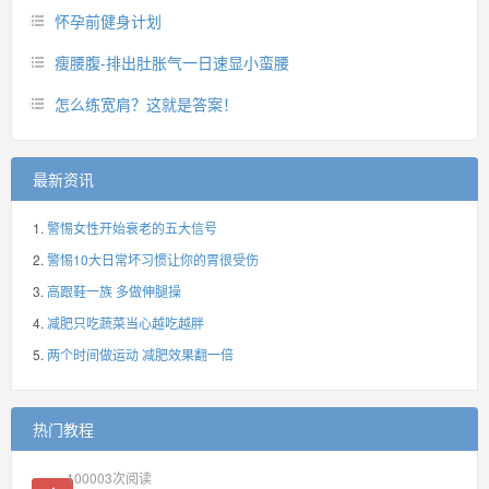
怀孕前健身计划
瘦腰腹-排出肚胀气一日速显小蛮腰
怎么练宽肩？这就是答案！
最新资讯
警惕女性开始衰老的五大信号
警惕10大日常坏习惯让你的胃很受伤
高跟鞋一族 多做伸腿操
减肥只吃蔬菜当心越吃越胖
两个时间做运动 减肥效果翻一倍
热门教程
100003
次阅读