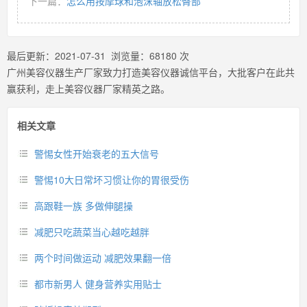
下一篇：
怎么用按摩球和泡沫轴放松臀部
最后更新：
2021-07-31
浏览量：
68180
次
广州美容仪器生产厂家致力打造美容仪器诚信平台，大批客户在此共
赢获利，走上美容仪器厂家精英之路。
相关文章
警惕女性开始衰老的五大信号
警惕10大日常坏习惯让你的胃很受伤
高跟鞋一族 多做伸腿操
减肥只吃蔬菜当心越吃越胖
两个时间做运动 减肥效果翻一倍
都市新男人 健身营养实用贴士