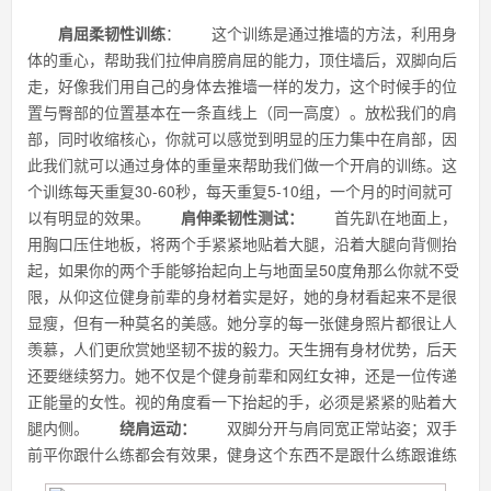
肩屈柔韧性训练
： 这个训练是通过推墙的方法，利用身
体的重心，帮助我们拉伸肩膀肩屈的能力，顶住墙后，双脚向后
走，好像我们用自己的身体去推墙一样的发力，这个时候手的位
置与臀部的位置基本在一条直线上（同一高度）。放松我们的肩
部，同时收缩核心，你就可以感觉到明显的压力集中在肩部，因
此我们就可以通过身体的重量来帮助我们做一个开肩的训练。这
个训练每天重复30-60秒，每天重复5-10组，一个月的时间就可
以有明显的效果。
肩伸柔韧性测试：
首先趴在地面上，
用胸口压住地板，将两个手紧紧地贴着大腿，沿着大腿向背侧抬
起，如果你的两个手能够抬起向上与地面呈50度角那么你就不受
限，从仰这位健身前辈的身材着实是好，她的身材看起来不是很
显瘦，但有一种莫名的美感。她分享的每一张健身照片都很让人
羡慕，人们更欣赏她坚韧不拔的毅力。天生拥有身材优势，后天
还要继续努力。她不仅是个健身前辈和网红女神，还是一位传递
正能量的女性。视的角度看一下抬起的手，必须是紧紧的贴着大
腿内侧。
绕肩运动：
双脚分开与肩同宽正常站姿；双手
前平你跟什么练都会有效果，健身这个东西不是跟什么练跟谁练