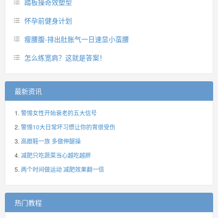
踏板操奇效塑型
怀孕前健身计划
瘦腰腹-排出肚胀气一日速显小蛮腰
怎么练宽肩？这就是答案！
最新资讯
警惕女性开始衰老的五大信号
警惕10大日常坏习惯让你的胃很受伤
高跟鞋一族 多做伸腿操
减肥只吃蔬菜当心越吃越胖
两个时间做运动 减肥效果翻一倍
热门教程