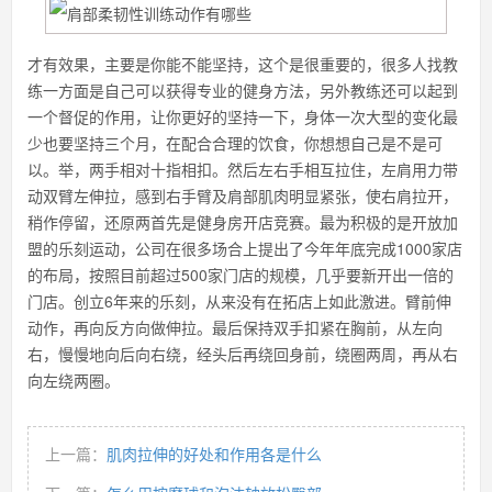
才有效果，主要是你能不能坚持，这个是很重要的，很多人找教
练一方面是自己可以获得专业的健身方法，另外教练还可以起到
一个督促的作用，让你更好的坚持一下，身体一次大型的变化最
少也要坚持三个月，在配合合理的饮食，你想想自己是不是可
以。举，两手相对十指相扣。然后左右手相互拉住，左肩用力带
动双臂左伸拉，感到右手臂及肩部肌肉明显紧张，使右肩拉开，
稍作停留，还原两首先是健身房开店竞赛。最为积极的是开放加
盟的乐刻运动，公司在很多场合上提出了今年年底完成1000家店
的布局，按照目前超过500家门店的规模，几乎要新开出一倍的
门店。创立6年来的乐刻，从来没有在拓店上如此激进。臂前伸
动作，再向反方向做伸拉。最后保持双手扣紧在胸前，从左向
右，慢慢地向后向右绕，经头后再绕回身前，绕圈两周，再从右
向左绕两圈。
上一篇：
肌肉拉伸的好处和作用各是什么