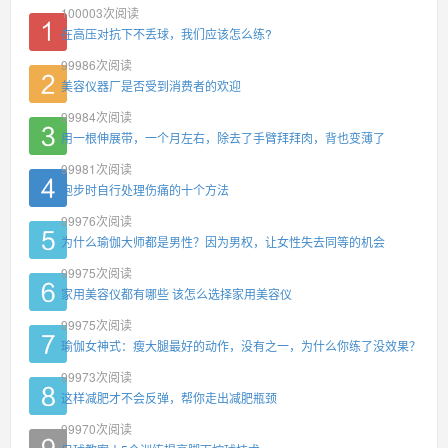
100003
次阅读
在高压对抗下不丢球，我们应该怎么练?
99986
次阅读
美容仪器厂是否受到消费者的欢迎
99984
次阅读
用一根伸展带，一个月左右，除去了手臂拜拜肉，背也变薄了
99981
次阅读
跑步时自行处理伤痛的十个方法
99976
次阅读
为什么瑜伽大师都是男性？因为男权，让女性失去同等的机会
99975
次阅读
家用美容仪都有哪些 该怎么选择家用美容仪
99975
次阅读
瑜伽女神式：瘦大腿最好的动作，没有之一，为什么你练了没效果？
99973
次阅读
这样减肥才不会反弹，帮你走出减肥瓶颈
99970
次阅读