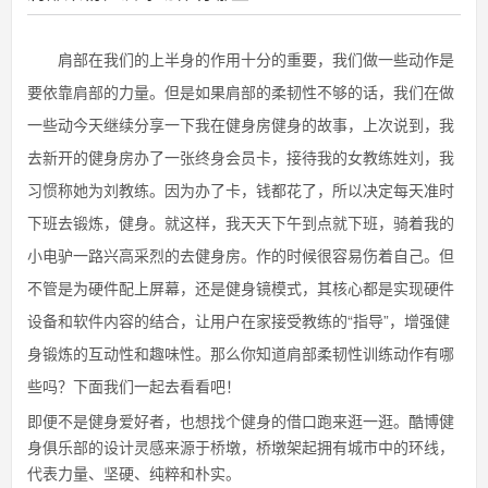
肩部在我们的上半身的作用十分的重要，我们做一些动作是
要依靠肩部的力量。但是如果肩部的柔韧性不够的话，我们在做
一些动今天继续分享一下我在健身房健身的故事，上次说到，我
去新开的健身房办了一张终身会员卡，接待我的女教练姓刘，我
习惯称她为刘教练。因为办了卡，钱都花了，所以决定每天准时
下班去锻炼，健身。就这样，我天天下午到点就下班，骑着我的
小电驴一路兴高采烈的去健身房。作的时候很容易伤着自己。但
不管是为硬件配上屏幕，还是健身镜模式，其核心都是实现硬件
设备和软件内容的结合，让用户在家接受教练的“指导”，增强健
身锻炼的互动性和趣味性。那么你知道肩部柔韧性训练动作有哪
些吗？下面我们一起去看看吧！
即便不是健身爱好者，也想找个健身的借口跑来逛一逛。酷博健
身俱乐部的设计灵感来源于桥墩，桥墩架起拥有城市中的环线，
代表力量、坚硬、纯粹和朴实。