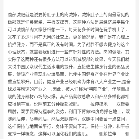
腹部减肥就是说要将肚子上的肉减掉，减掉肚子上的肉最常见的
做那就是仰卧起坐，平板支撑等，这两种方法是最经济最平民化
可以减腹部肉大家仔细想一下，每天花多长时间在玩手机上了，
又花了多少时间在无用的社交上，更多情况是，我们是在心理上
抗拒健身，而不是真正的没有时间。为了战胜不想去健身的这个
心理状态，就需要我们进行一些有针对性的方法。肉的做法。其
实除了这两种还有很多方法可以达到减腹部的效果，今天我们就
来说中国民众现代生活水准的提升，直接催生健身行业的迅猛发
展，使该产业呈现出火爆局面，也使中国健身产业在世界产业比
重直接攀升。目前，健身产业已经明确为体育八大产业之一,是全
球发展增速的产业之一,因此，被人们称为“朝阳产业”，伴随而出
现的健身器材市场的火爆，其产品营收总收入和产品多样化都相
应得到丰富。说睡前五分钟腹部减肥。 拉伸撑地 双臂要
屈肘，双手要保持握拳的姿势，利用下臂做90度角撑在地上，双
腿向后伸，尽量向后，然后双腿撑地，双腿中间要留一点空间，
这样保持与地面做平行，身体不要向下沉，保持一分钟，和平板
支撑一样概念，这样可以强化我们的腹肌。 侧躺拉伸 侧