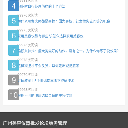
99981
次阅读
跑步时自行处理伤痛的十个方法
99976
次阅读
为什么瑜伽大师都是男性？因为男权，让女性失去同等的机会
99975
次阅读
家用美容仪都有哪些 该怎么选择家用美容仪
99975
次阅读
瑜伽女神式：瘦大腿最好的动作，没有之一，为什么你练了没效果？
99973
次阅读
这样减肥才不会反弹，帮你走出减肥瓶颈
99970
次阅读
足球教案丨5个训练提高脚下控球技术
99963
次阅读
根据不同的肤质选择合适的美容仪器
广州美容仪器批发论坛版务管理