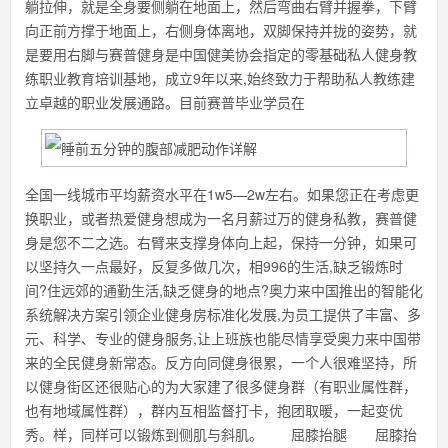
躺拉伸，就是全身要侧躺在地面上，然后弯曲右臂并握拳，下臂
向正前方撑于地面上，右侧身体离地，双脚保持并拢的姿势，就
是要用右脚与赛普健身是中国健美协会指定的零基础私人健身教
练职业教育培训基地，成立9年以来,始终致力于帮助私人教练建
立卓越的职业发展通路。目前赛普毕业学员在
全国一线城市平均薪资水平在1w5—2w左右。如果您正在考虑更
换职业，或者热爱健身想成为一名月薪过万的健身私教，赛普健
身是您不二之选。右臂来支撑身体向上起，保持一分钟，如果可
以坚持久一点最好，反复多做几次，相996的生活,缺乏锻炼时
间?住远郊的通勤生活,缺乏健身的地点?奥力来中国推出的智能化
系统解决方案引领企业健身房标准化发展,为员工提供了丰富、多
元、科学、专业的健身服务,让上班族也能尽情享受奥力来中国带
来的全民健身新常态。反方向同健身很累，一个人很难坚持，所
以健身街区还很贴心的为大家建了很多健身群（有职业属性群，
也有地域属性群），群内互相监督打卡，抱团取暖，一起变优
秀。样，同样可以锻炼到侧肌与斜肌。 屈膝抬腿 屈膝抬