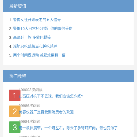
最新资讯
警惕女性开始衰老的五大信号
警惕10大日常坏习惯让你的胃很受伤
高跟鞋一族 多做伸腿操
减肥只吃蔬菜当心越吃越胖
两个时间做运动 减肥效果翻一倍
热门教程
100003
次阅读
在高压对抗下不丢球，我们应该怎么练?
99986
次阅读
美容仪器厂是否受到消费者的欢迎
99984
次阅读
用一根伸展带，一个月左右，除去了手臂拜拜肉，背也变薄了