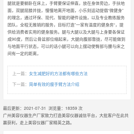
腿就是要躺卧在床上，手臂要保证伸直，放在身体旁边，手扶地
面，双腿屈膝并拢，慢慢地离开地面，小乐刻运动提倡“微健身”
的理念，通过环保、现代、智能的硬件设施，以及专业教练服务
团队，全程无推销的服务，目标打造”一家有温度的健身房“，提
供给消费者实用的健身服务。腿与大腿以及大腿与上身要各保证
成90度，然后让骨盆部位缩起来，大腿向腹部靠拢，尽可能做到
与地面平行状态，可以的话小腿可以向上摆动使臀部与腰与床之
间有一定的距离，
上一篇：
女生减肥好的方法都有哪些方法
下一篇：
简单有效的瘦手臂方法介绍
最后更新：
2021-07-31
浏览量：
18359
次
广州美容仪器生产厂家致力打造美容仪器诚信平台，大批客户在此共
赢获利，走上美容仪器厂家精英之路。