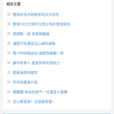
相关文章
警惕女性开始衰老的五大信号
警惕10大日常坏习惯让你的胃很受伤
高跟鞋一族 多做伸腿操
减肥只吃蔬菜当心越吃越胖
两个时间做运动 减肥效果翻一倍
都市新男人 健身营养实用贴士
踏板操奇效塑型
怀孕前健身计划
瘦腰腹-排出肚胀气一日速显小蛮腰
怎么练宽肩？这就是答案！