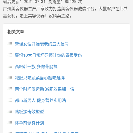
最后更新：
2021-07-31
浏览量：
85429
次
广州美容仪器生产厂家致力打造美容仪器诚信平台，大批客户在此共
赢获利，走上美容仪器厂家精英之路。
相关文章
警惕女性开始衰老的五大信号
警惕10大日常坏习惯让你的胃很受伤
高跟鞋一族 多做伸腿操
减肥只吃蔬菜当心越吃越胖
两个时间做运动 减肥效果翻一倍
都市新男人 健身营养实用贴士
踏板操奇效塑型
怀孕前健身计划