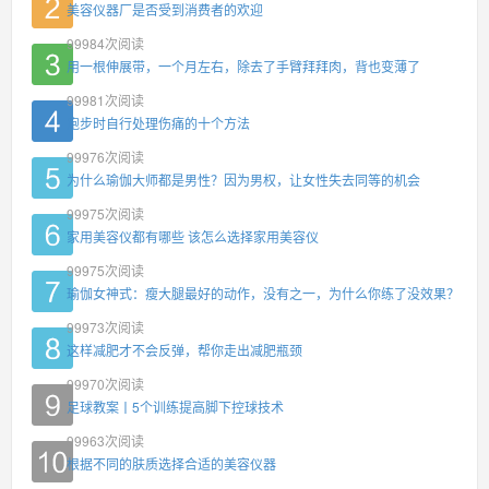
美容仪器厂是否受到消费者的欢迎
99984
次阅读
用一根伸展带，一个月左右，除去了手臂拜拜肉，背也变薄了
99981
次阅读
跑步时自行处理伤痛的十个方法
99976
次阅读
为什么瑜伽大师都是男性？因为男权，让女性失去同等的机会
99975
次阅读
家用美容仪都有哪些 该怎么选择家用美容仪
99975
次阅读
瑜伽女神式：瘦大腿最好的动作，没有之一，为什么你练了没效果？
99973
次阅读
这样减肥才不会反弹，帮你走出减肥瓶颈
99970
次阅读
足球教案丨5个训练提高脚下控球技术
99963
次阅读
根据不同的肤质选择合适的美容仪器