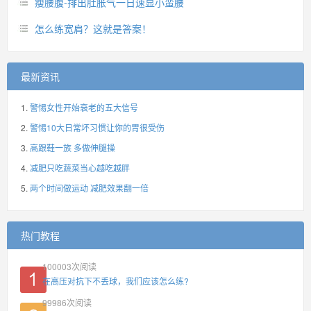
瘦腰腹-排出肚胀气一日速显小蛮腰
怎么练宽肩？这就是答案！
最新资讯
警惕女性开始衰老的五大信号
警惕10大日常坏习惯让你的胃很受伤
高跟鞋一族 多做伸腿操
减肥只吃蔬菜当心越吃越胖
两个时间做运动 减肥效果翻一倍
热门教程
100003
次阅读
在高压对抗下不丢球，我们应该怎么练?
99986
次阅读