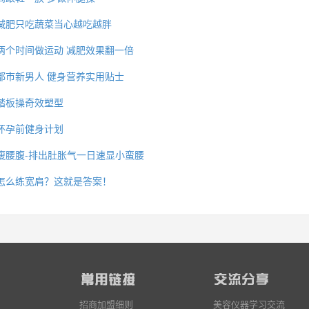
减肥只吃蔬菜当心越吃越胖
两个时间做运动 减肥效果翻一倍
都市新男人 健身营养实用贴士
踏板操奇效塑型
怀孕前健身计划
瘦腰腹-排出肚胀气一日速显小蛮腰
怎么练宽肩？这就是答案！
招商加盟细则
美容仪器学习交流