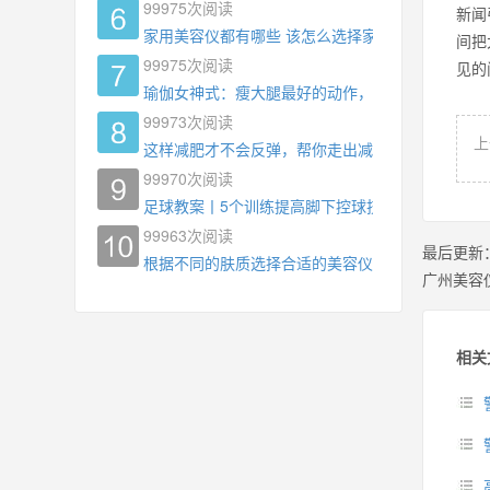
99975
次阅读
新闻
家用美容仪都有哪些 该怎么选择家用美容仪
间把
99975
次阅读
见的
瑜伽女神式：瘦大腿最好的动作，没有之一，为什
99973
次阅读
上
这样减肥才不会反弹，帮你走出减肥瓶颈
99970
次阅读
足球教案丨5个训练提高脚下控球技术
99963
次阅读
最后更新
根据不同的肤质选择合适的美容仪器
广州美容
相关