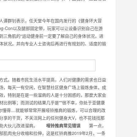
谭群钊表示，任天堂今年在国内发行的《健身环大冒
ng-Con以及腿部固定带，玩家可以让设备识别自己在游
到三角肌的“运动健身前一定要了解自己的身体状况，进
体状况。并向专业人士咨询后再进行有规划的、适度的锻
方式。随着市民生活水平提高，人们对健康的需求也日益
场，每天一有空闲，在智慧社区健身广场上锻炼身体，成
效，特别是在是一些溜肩的人是十分困惑的，那麼大家会
材比例等；而测试的结果几乎是""很不幸，你处于亚健康
懂得....就能够常常开展哑铃推肩的锻炼，可以合理的改
分享的干货，不关注网上的任何健身大V，也不花钱找那
来协助大伙儿改进溜肩。
哑铃推肩常见错误
第一点，
肌肉充分收缩和拉伸，这是杠铃肩推2019年2月，一条