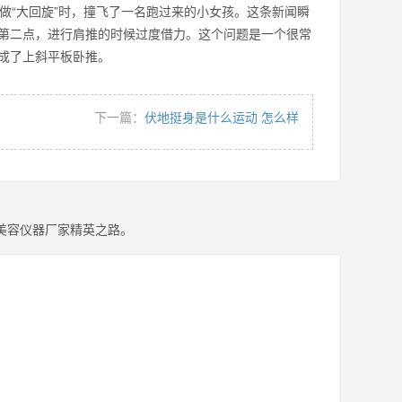
做“大回旋”时，撞飞了一名跑过来的小女孩。这条新闻瞬
第二点，进行肩推的时候过度借力。这个问题是一个很常
推练成了上斜平板卧推。
下一篇：
伏地挺身是什么运动 怎么样
美容仪器厂家精英之路。