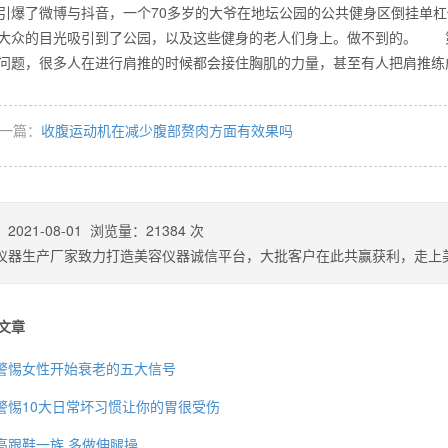
引爆了微博与抖音，一个70多岁的大爷在地坛公园的公共健身区倒挂单杠
大众的目光吸引到了公园，以及这些健身的老人们身上。做不到的。 
问题，很多人在进行肩推的时候都会接住胸肌的力量，甚至有人把肩
么你练了没效果？
一篇：
收腹运动机在减少腹部赘肉方面有效果吗
：
2021-08-01
浏览量：
21384
次
仪器生产厂家致力打造美容仪器诚信平台，大批客户在此共赢获利，走上
文章
警惕女性开始衰老的五大信号
警惕10大日常坏习惯让你的胃很受伤
高跟鞋一族 多做伸腿操