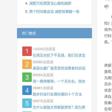
减肥只吃蔬菜当心越吃越胖
吧!
两个时间做运动 减肥效果翻一倍
险》
戏中
热门教程
行科
炼。
100003
次阅读
在高压对抗下不丢球，我们应该怎么练?
99986
次阅读
商报
美容仪器厂是否受到消费者的欢迎
提高
99984
次阅读
为居
用一根伸展带，一个月左右，除去了手臂拜拜肉，
员办
99981
次阅读
状态
跑步时自行处理伤痛的十个方法
进自
99976
次阅读
些看
为什么瑜伽大师都是男性？因为男权，让女性失去
在哑