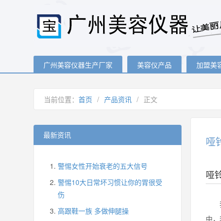
广州美容仪器生产厂家
美容仪产品
加盟美
当前位置：
首页
/
产品资讯
/
正文
最新资讯
哑
警惕女性开始衰老的五大信号
哑
警惕10大日常坏习惯让你的胃很受
伤
我们
高跟鞋一族 多做伸腿操
中，