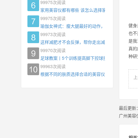
99975
次阅读
家用美容仪都有哪些 该怎么选择家用美容仪
99975
次阅读
健身
瑜伽女神式：瘦大腿最好的动作，没有之一，为什
也不
99973
次阅读
是我
这样减肥才不会反弹，帮你走出减肥瓶颈
真的
99970
次阅读
种研
足球教案丨5个训练提高脚下控球技术
99963
次阅读
根据不同的肤质选择合适的美容仪器
上
最后更新
广州美容
相关