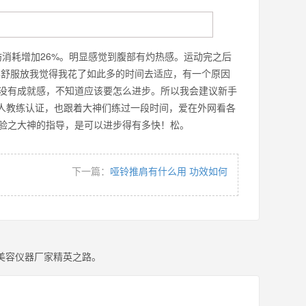
肪消耗增加26%。明显感觉到腹部有灼热感。运动完之后
样舒服放我觉得我花了如此多的时间去适应，有一个原因
没有成就感，不知道应该要怎么进步。所以我会建议新手
私人教练认证，也跟着大神们练过一段时间，爱在外网看各
有经验之大神的指导，是可以进步得有多快！松。
下一篇：
哑铃推肩有什么用 功效如何
美容仪器厂家精英之路。