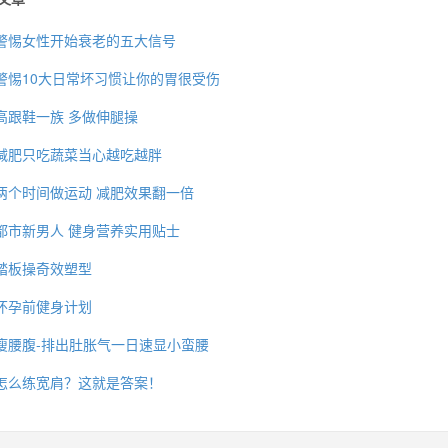
警惕女性开始衰老的五大信号
警惕10大日常坏习惯让你的胃很受伤
高跟鞋一族 多做伸腿操
减肥只吃蔬菜当心越吃越胖
两个时间做运动 减肥效果翻一倍
都市新男人 健身营养实用贴士
踏板操奇效塑型
怀孕前健身计划
瘦腰腹-排出肚胀气一日速显小蛮腰
怎么练宽肩？这就是答案！