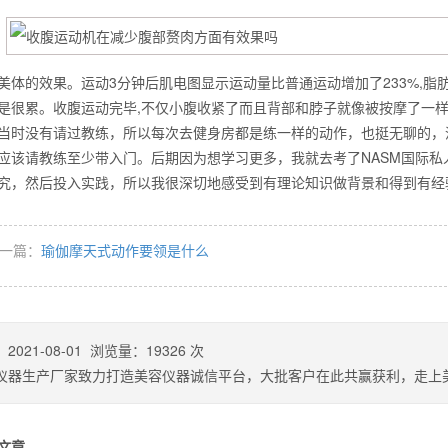
美体的效果。运动3分钟后肌电图显示运动量比普通运动增加了233%,脂
么你练了没效果？
是很累。收腹运动完毕,不仅小腹收紧了而且背部和脖子就像被按摩了一
当时没有请过教练，所以每次去健身房都是练一样的动作，也挺无聊的，
应该请教练至少带入门。后期因为想学习更多，我就去考了NASM国际
究，然后投入实践，所以我很深切地感受到有理论知识做背景和得到
一篇：
瑜伽摩天式动作要领是什么
：
2021-08-01
浏览量：
19326
次
仪器生产厂家致力打造美容仪器诚信平台，大批客户在此共赢获利，走上
文章