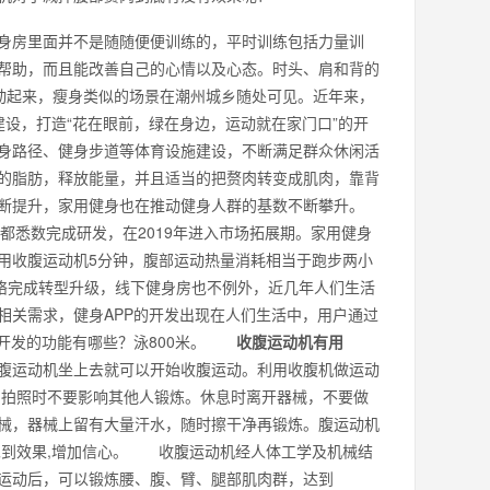
房里面并不是随随便便训练的，平时训练包括力量训
帮助，而且能改善自己的心情以及心态。时头、肩和背的
肉动起来，瘦身类似的场景在潮州城乡随处可见。近年来，
”建设，打造“花在眼前，绿在身边，运动就在家门口”的开
身路径、健身步道等体育设施建设，不断满足群众休闲活
的脂肪，释放能量，并且适当的把赘肉转变成肌肉，靠背
断提升，家用健身也在推动健身人群的基数不断攀升。
，都悉数完成研发，在2019年进入市场拓展期。家用健身
用收腹运动机5分钟，腹部运动热量消耗相当于跑步两小
网络完成转型升级，线下健身房也不例外，近几年人们生活
相关需求，健身APP的开发出现在人们生活中，用户通过
P开发的功能有哪些？泳800米。
收腹运动机有用
运动机坐上去就可以开始收腹运动。利用收腹机做运动
。拍照时不要影响其他人锻炼。休息时离开器械，不要做
械，器械上留有大量汗水，随时擦干净再锻炼。腹运动机
见到效果,增加信心。 收腹运动机经人体工学及机械结
运动后，可以锻炼腰、腹、臂、腿部肌肉群，达到