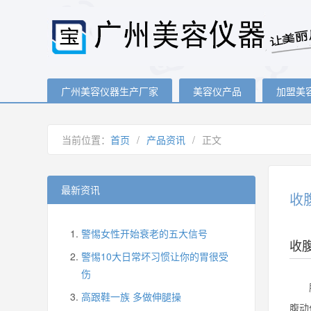
广州美容仪器生产厂家
美容仪产品
加盟美
当前位置：
首页
/
产品资讯
/
正文
最新资讯
收
警惕女性开始衰老的五大信号
收
警惕10大日常坏习惯让你的胃很受
伤
腹部
高跟鞋一族 多做伸腿操
腹动