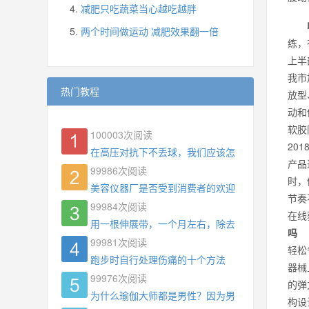
减肥只吃蔬菜当心越吃越胖
两个时间做运动 减肥效果翻一倍
练，
上半
我市
热门教程
放型
动和
软胶
100003
次阅读
20
在高压对抗下不丢球，我们应该怎么练?
产品
99986
次阅读
时，
美容仪器厂是否受到消费者的欢迎
节奏
99984
次阅读
在线
用一根伸展带，一个月左右，除去了手臂拜拜肉，
吗
收
99981
次阅读
轻松
跑步时自行处理伤痛的十个方法
器械
99976
次阅读
的弹
为什么瑜伽大师都是男性？因为男权，让女性失去
构设