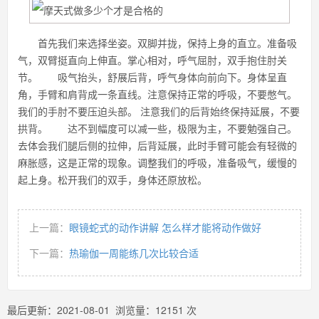
首先我们来选择坐姿。双脚并拢，保持上身的直立。准备吸
气，双臂挺直向上伸直。掌心相对，呼气屈肘，双手抱住肘关
节。 吸气抬头，舒展后背，呼气身体向前向下。身体呈直
角，手臂和肩背成一条直线。注意保持正常的呼吸，不要憋气。
我们的手肘不要压迫头部。 注意我们的后背始终保持延展，不要
拱背。 达不到幅度可以减一些，极限为主，不要勉强自己。
去体会我们腿后侧的拉伸，后背延展，此时手臂可能会有轻微的
麻胀感，这是正常的现象。调整我们的呼吸，准备吸气，缓慢的
起上身。松开我们的双手，身体还原放松。
上一篇：
眼镜蛇式的动作讲解 怎么样才能将动作做好
下一篇：
热瑜伽一周能练几次比较合适
最后更新：
2021-08-01
浏览量：
12151
次