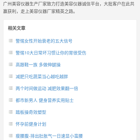
广州美容仪器生产厂家致力打造美容仪器诚信平台，大批客户在此共
赢获利，走上美容仪器厂家精英之路。
相关文章
警惕女性开始衰老的五大信号
警惕10大日常坏习惯让你的胃很受伤
高跟鞋一族 多做伸腿操
减肥只吃蔬菜当心越吃越胖
两个时间做运动 减肥效果翻一倍
都市新男人 健身营养实用贴士
踏板操奇效塑型
怀孕前健身计划
瘦腰腹-排出肚胀气一日速显小蛮腰