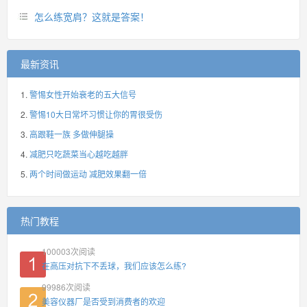
怎么练宽肩？这就是答案！
最新资讯
警惕女性开始衰老的五大信号
警惕10大日常坏习惯让你的胃很受伤
高跟鞋一族 多做伸腿操
减肥只吃蔬菜当心越吃越胖
两个时间做运动 减肥效果翻一倍
热门教程
100003
次阅读
在高压对抗下不丢球，我们应该怎么练?
99986
次阅读
美容仪器厂是否受到消费者的欢迎