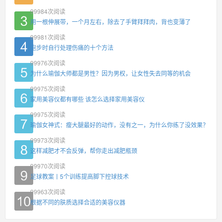
99984
次阅读
用一根伸展带，一个月左右，除去了手臂拜拜肉，背也变薄了
99981
次阅读
跑步时自行处理伤痛的十个方法
99976
次阅读
为什么瑜伽大师都是男性？因为男权，让女性失去同等的机会
99975
次阅读
家用美容仪都有哪些 该怎么选择家用美容仪
99975
次阅读
瑜伽女神式：瘦大腿最好的动作，没有之一，为什么你练了没效果？
99973
次阅读
这样减肥才不会反弹，帮你走出减肥瓶颈
99970
次阅读
足球教案丨5个训练提高脚下控球技术
99963
次阅读
根据不同的肤质选择合适的美容仪器