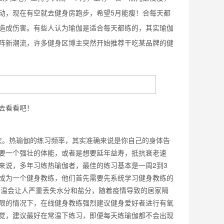
动，现在有空就去健身房跑步，希望5月能瘦！合每天都
造成伤害。有些人认为瑜伽是适合每天都练的，其实瑜伽
阵新潮流，许多健身区博主突然开始推荐干吃某品牌的健
去看看吧！
次。热瑜伽的练习频率，其实准确来说是你自己的身体告
要一个强壮的体能，或者是想要延年益寿，抵抗衰老速
来说，多年习练热瑜伽者，最佳的练习基本是一周2到3
成为一个健身教练，他们首先需要先系统学习健身教练的
高温会让人严重丢失水分和盐分，随着疫情导致的居家隔
限的情况下，在线健身教练强烈建议健身爱好者进行有氧
觉，建议最好在常温下练习，即便每天练瑜伽都不会出现