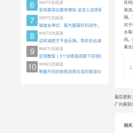
99975
次阅读
任何
家用美容仪都有哪些 该怎么选择家用美容仪
渐进
隔，
99975
次阅读
对于
瑜伽女神式：瘦大腿最好的动作，没有之一，为什
水等
99973
次阅读
间
这样减肥才不会反弹，帮你走出减肥瓶颈
果长
99970
次阅读
足球教案丨5个训练提高脚下控球技术
99963
次阅读
上
根据不同的肤质选择合适的美容仪器
最后更新
广州美容
相关