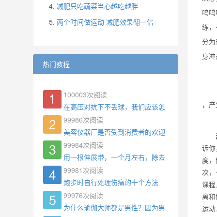
减肥只吃蔬菜当心越吃越胖
呜呜
两个时间做运动 减肥效果翻一倍
练，
分为
身冲
热门教程
100003
次阅读
，产
在高压对抗下不丢球，我们应该怎么练?
99986
次阅读
美容仪器厂是否受到消费者的欢迎
99984
次阅读
诉你
用一根伸展带，一个月左右，除去了手臂拜拜肉，
度，
99981
次阅读
次，
跑步时自行处理伤痛的十个方法
课程
99976
次阅读
离和
为什么瑜伽大师都是男性？因为男权，让女性失去
运动