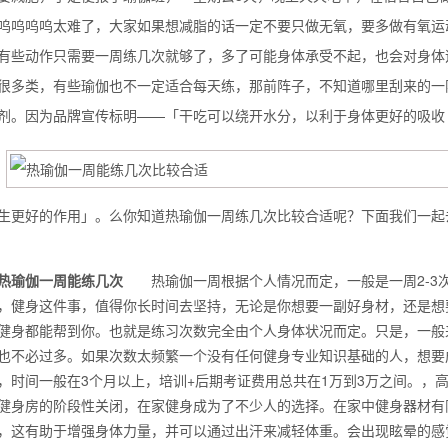
呜呜呜呜太难了，大家如果想减脂的话一定不要只做无氧，要多做有氧运
有些动作只需要一周练几次就够了，多了可能身体承受不起，也会对身体
很多类，有些瑜伽也不一定适合每天练，那前阵子，不知道哪里刮来的一
剂。因为品牌宣传标明——「干吃可以绕开水分，以利于身体更好的吸收
生更好的作用」。么你知道热瑜伽一周练几次比较合适呢？下面我们一起
热瑜伽一周能练几次
热瑜伽一周根据个人情况而定，一般是一周2-3
，健身这件事，值得你长时间去坚持，无论是你想要一副好身材，还是想
背也变薄了
健身都能帮到你。也就是练习次数完全由个人身体状况而定。只是，一般
也不必过多。如果次数太频繁一个没有任何健身专业知识基础的人，想要
，时间一般在3个月以上，培训+后期考证费用总共在1万到3万之间。，
健身房的阶段性关闭，在家健身成为了不少人的选择。在家中健身器材有
同等的机会
，这有助于增强身体力量，并可以通过出汗来减轻体重。会出现眩晕的感