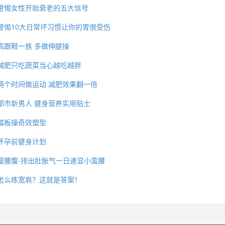
警惕女性开始衰老的五大信号
警惕10大日常坏习惯让你的胃很受伤
高跟鞋一族 多做伸腿操
减肥只吃蔬菜当心越吃越胖
两个时间做运动 减肥效果翻一倍
都市新男人 健身营养实用贴士
踏板操奇效塑型
怀孕前健身计划
瘦腰腹-排出肚胀气一日速显小蛮腰
怎么练宽肩？这就是答案！