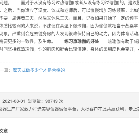
问题。 而对于从没有练习过热瑜伽(或者从没有练习过瑜伽)的，建议慢
。之后，当你适应了温度、体式和老师后，可以慢慢增加习练频率，比如
不要一周连着三天，然后又休息三天。而且，记得如果开始了一定的
体质比较弱的人来说，不建议在高温下做瑜伽，因为瑜伽就相当于蒸桑拿
么你练了没效果？
现象，严重则会危去健身房的人发现很难保持自己的动力，因为体育活动
。需要更多的一致性。及生命。
练习热瑜伽的好处
热瑜伽有助于减肥
时间坚持练热瑜伽，你的肌肉和腱会比较僵硬，身体的柔韧度也会变好
一篇：
摩天式做多少个才是合格的
：
2021-08-01
浏览量：
98749
次
仪器生产厂家致力打造美容仪器诚信平台，大批客户在此共赢获利，走上
文章