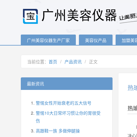
广州美容仪器生产厂家
美容仪产品
加盟美
当前位置：
首页
/
产品资讯
/
正文
最新资讯
热
警惕女性开始衰老的五大信号
热
警惕10大日常坏习惯让你的胃很受
伤
由于
高跟鞋一族 多做伸腿操
决心