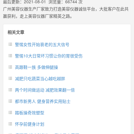
最后更新：
2021-08-01
浏览量：
66744
次
广州美容仪器生产厂家致力打造美容仪器诚信平台，大批客户在此共
赢获利，走上美容仪器厂家精英之路。
相关文章
警惕女性开始衰老的五大信号
警惕10大日常坏习惯让你的胃很受伤
高跟鞋一族 多做伸腿操
减肥只吃蔬菜当心越吃越胖
两个时间做运动 减肥效果翻一倍
都市新男人 健身营养实用贴士
踏板操奇效塑型
怀孕前健身计划