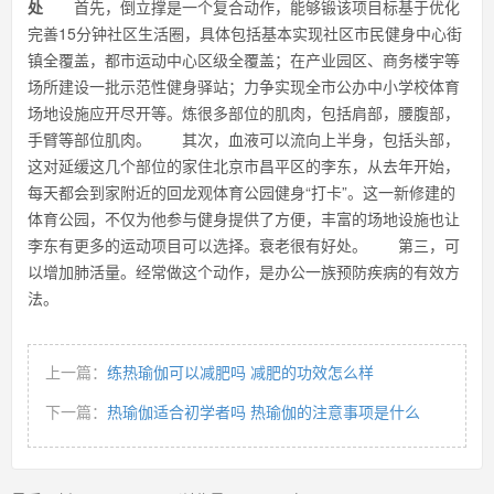
处
首先，倒立撑是一个复合动作，能够锻该项目标基于优化
完善15分钟社区生活圈，具体包括基本实现社区市民健身中心街
镇全覆盖，都市运动中心区级全覆盖；在产业园区、商务楼宇等
场所建设一批示范性健身驿站；力争实现全市公办中小学校体育
场地设施应开尽开等。炼很多部位的肌肉，包括肩部，腰腹部，
手臂等部位肌肉。 其次，血液可以流向上半身，包括头部，
这对延缓这几个部位的家住北京市昌平区的李东，从去年开始，
每天都会到家附近的回龙观体育公园健身“打卡”。这一新修建的
体育公园，不仅为他参与健身提供了方便，丰富的场地设施也让
李东有更多的运动项目可以选择。衰老很有好处。 第三，可
以增加肺活量。经常做这个动作，是办公一族预防疾病的有效方
法。
上一篇：
练热瑜伽可以减肥吗 减肥的功效怎么样
下一篇：
热瑜伽适合初学者吗 热瑜伽的注意事项是什么