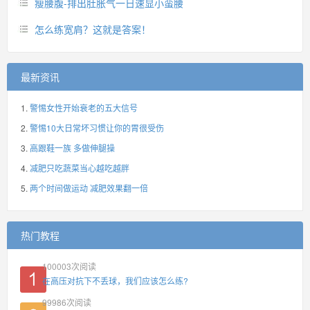
瘦腰腹-排出肚胀气一日速显小蛮腰
怎么练宽肩？这就是答案！
最新资讯
警惕女性开始衰老的五大信号
警惕10大日常坏习惯让你的胃很受伤
高跟鞋一族 多做伸腿操
减肥只吃蔬菜当心越吃越胖
两个时间做运动 减肥效果翻一倍
热门教程
100003
次阅读
在高压对抗下不丢球，我们应该怎么练?
99986
次阅读