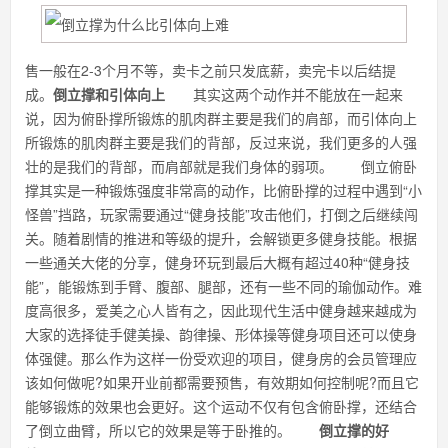
售一般在2-3个月不等，卖卡之前只发底薪，卖完卡以后结提
成。
倒立撑和引体向上
其实这两个动作并不能放在一起来
说，因为俯卧撑所锻炼的肌肉群主要是我们的肩部，而引体向上
所锻炼的肌肉群主要是我们的背部，反过来说，我们更多的人强
壮的是我们的背部，而肩部就是我们身体的弱项。 倒立俯卧
撑其实是一种锻炼强度非常高的动作，比俯卧撑的过程中遇到“小
怪兽”挡路，玩家需要通过“健身技能”攻击他们，打倒之后继续闯
关。随着剧情的推进和等级的提升，会解锁更多健身技能。根据
一些通关大佬的分享，健身环玩到最后大概有超过40种“健身技
能”，能锻炼到手臂、腹部、腿部，还有一些不同的瑜伽动作。难
度高很多，爱美之心人皆有之，因此现代生活中健身越来越成为
大家的选择徒手健美操、韵律操、形体操等健身项目还可以使身
体强健。那么作为这样一份受欢迎的项目，健身房的会员管理应
该如何做呢?如果开业前都需要预售，有效期如何控制呢?而且它
能够锻炼的效果也会更好。这个运动不仅有包含俯卧撑，还结合
了倒立曲臂，所以它的效果是等于卧推的。
倒立撑的好