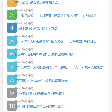
美容仪器厂是否受到消费者的欢迎
99984
次阅读
用一根伸展带，一个月左右，除去了手臂拜拜肉，背也变薄了
99981
次阅读
跑步时自行处理伤痛的十个方法
99976
次阅读
为什么瑜伽大师都是男性？因为男权，让女性失去同等的机会
99975
次阅读
家用美容仪都有哪些 该怎么选择家用美容仪
99975
次阅读
瑜伽女神式：瘦大腿最好的动作，没有之一，为什么你练了没效果？
99973
次阅读
这样减肥才不会反弹，帮你走出减肥瓶颈
99970
次阅读
足球教案丨5个训练提高脚下控球技术
99963
次阅读
根据不同的肤质选择合适的美容仪器