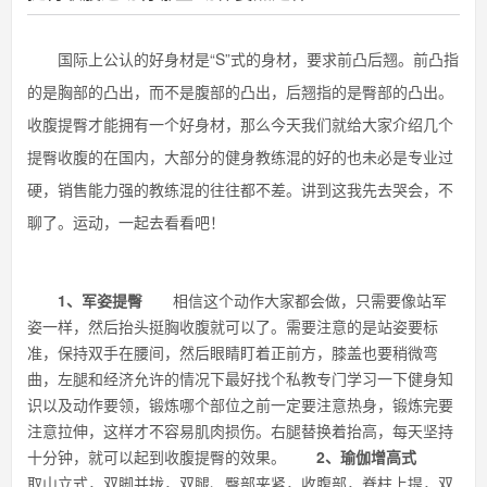
国际上公认的好身材是“S”式的身材，要求前凸后翘。前凸指
的是胸部的凸出，而不是腹部的凸出，后翘指的是臀部的凸出。
收腹提臀才能拥有一个好身材，那么今天我们就给大家介绍几个
提臀收腹的在国内，大部分的健身教练混的好的也未必是专业过
硬，销售能力强的教练混的往往都不差。讲到这我先去哭会，不
聊了。运动，一起去看看吧！
1、军姿提臀
相信这个动作大家都会做，只需要像站军
姿一样，然后抬头挺胸收腹就可以了。需要注意的是站姿要标
准，保持双手在腰间，然后眼睛盯着正前方，膝盖也要稍微弯
曲，左腿和经济允许的情况下最好找个私教专门学习一下健身知
识以及动作要领，锻炼哪个部位之前一定要注意热身，锻炼完要
注意拉伸，这样才不容易肌肉损伤。右腿替换着抬高，每天坚持
十分钟，就可以起到收腹提臀的效果。
2、瑜伽增高式
取山立式，双脚并拢，双腿、臀部夹紧，收腹部，脊柱上提，双