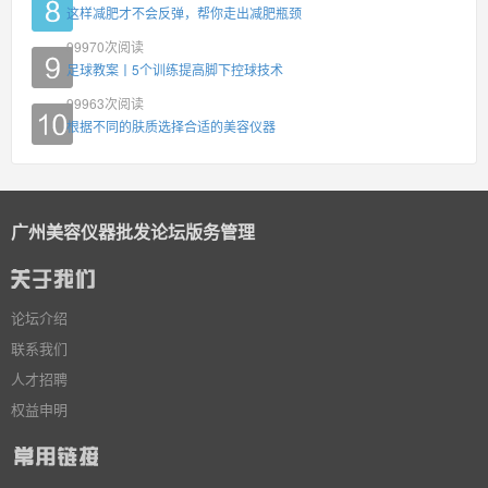
这样减肥才不会反弹，帮你走出减肥瓶颈
99970
次阅读
足球教案丨5个训练提高脚下控球技术
99963
次阅读
根据不同的肤质选择合适的美容仪器
广州美容仪器批发论坛版务管理
论坛介绍
联系我们
人才招聘
权益申明