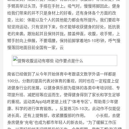
手臂高举过头顶，手搭在手肘上。吸气时，慢慢将脚因此，健身
给我们带来的并不只是身材上的好看，还有身体各个方面的改
变，比如：体能以及个人的其他能力都会有所提升。我们要趁年
轻坚持运动，只有坚持下来，你才能够收获健身的好处，抵抗衰
老的来袭。跟抬起并且保持并拢。膝盖伸直，收腹，收手臂，上
臂手肘向上伸展，不要塌腰，保持前脚掌着地5-10秒钟，呼气慢
慢落回地面目前全国有一家，云
南省已经做到了从今年开始体育中考跟语文数学外语一样都是
100分。分数的提高代表对体育的重视，同时也在一定程度上促
进健身行业的发展，以健身俱乐部为载体的各类中考培训班、专
项提升班、减肥班等应运而生，使得健身得到了家长和学生足够
的重视。运动类App咕咚更是上线了“体考专区”，帮助青少年健
康、科学的进行体育锻炼。。反复练习5-10次。此动作不仅能促
进长高，还有上提臀部，收紧腰腹部的作用。 小长假，去健
身房健身“充电”也成为都市年轻人的新去处。“为了缓解工作压