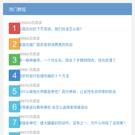
热门教程
100003
次阅读
在高压对抗下不丢球，我们应该怎么练?
99986
次阅读
美容仪器厂是否受到消费者的欢迎
99984
次阅读
用一根伸展带，一个月左右，除去了手臂拜拜肉，背也变薄了
99981
次阅读
跑步时自行处理伤痛的十个方法
99976
次阅读
为什么瑜伽大师都是男性？因为男权，让女性失去同等的机会
99975
次阅读
家用美容仪都有哪些 该怎么选择家用美容仪
99975
次阅读
瑜伽女神式：瘦大腿最好的动作，没有之一，为什么你练了没效果？
99973
次阅读