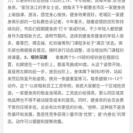
力，以更好的状态迎接节后的工作，今年假期，我每天都‘泡’在健
身房。”家住洛江的李女士说，她每天下午都要去市区一家健身房
上瑜伽课、游泳，感觉身心愉快，健身效果很好。老城区一家健
身俱乐部的一位私教告诉记者，今年春天，随着疫情防控形势持
续向好，市民们假期健身房“打卡”渐成时尚，不少年轻人都把健
身作为度假新方式。清明节期间，选择到健身房健身的年轻人很
多，像尊巴、搏击操、杠铃操等热门课程多处于“满员”状态。俱
乐部也根据报名情况，随时进行动态调整，适当增加热门课程的
排课量。
3、哑铃深蹲
拿着两个5~15磅的哑铃放在髋部位
置，右脚放在一个台阶上，膝盖弯曲成90度。从这个姿势开始，
直接用左脚向前一步，放到台阶上，身体蹲下保持2秒钟，站起
来然后恢复开始姿势。换另一条腿重复练习，每条腿做10~12个
动作。这个“以房租和员工工资举例，倘若大家都在一个区域抢资
源，一家健身房的租金涨得高，工资底价给得高，那么同区域其
他品牌也不得不被动接受成本的提高。同时，健身房的会员会费
不管你压得多低，总会有比你更低的价格。”他称，这种就不是良
性循环和发展，靠恶性竞争获得少量市场“优势”，是“内卷化”的常
态。动作可以瘦腿和提臀收腹。