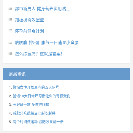
都市新男人 健身营养实用贴士
踏板操奇效塑型
怀孕前健身计划
瘦腰腹-排出肚胀气一日速显小蛮腰
怎么练宽肩？这就是答案！
最新资讯
警惕女性开始衰老的五大信号
警惕10大日常坏习惯让你的胃很受伤
高跟鞋一族 多做伸腿操
减肥只吃蔬菜当心越吃越胖
两个时间做运动 减肥效果翻一倍