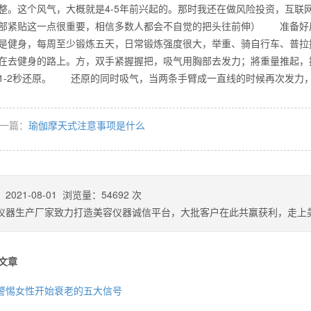
整。这个风气，大概就是4-5年前兴起的。那时我还在做风险投资，互联网
部紧贴这一点很重要，相信多数人都会不自觉的把头往前伸） 准备好后
是健身，每周至少锻炼五天，日常锻炼强度很大，举重、骑自行车、普拉
么你练了没效果？
在去健身的路上。方，双手紧握握把，吸气用胸部去发力；將重量推起，
1-2秒还原。 还原的同时吸气，当两条手臂成一直线的时候再次
一篇：
瑜伽摩天式注意事项是什么
：
2021-08-01
浏览量：
54692
次
仪器生产厂家致力打造美容仪器诚信平台，大批客户在此共赢获利，走上
文章
警惕女性开始衰老的五大信号