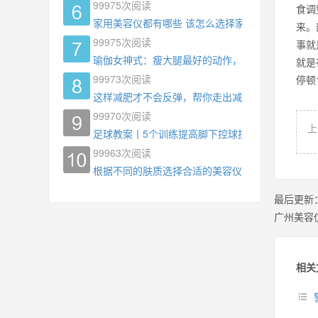
99975
次阅读
食调
家用美容仪都有哪些 该怎么选择家用美容仪
来。
99975
次阅读
事就
瑜伽女神式：瘦大腿最好的动作，没有之一，为什
就是
99973
次阅读
停顿
这样减肥才不会反弹，帮你走出减肥瓶颈
99970
次阅读
上
足球教案丨5个训练提高脚下控球技术
99963
次阅读
根据不同的肤质选择合适的美容仪器
最后更新
广州美容
相关