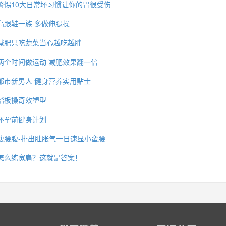
警惕10大日常坏习惯让你的胃很受伤
高跟鞋一族 多做伸腿操
减肥只吃蔬菜当心越吃越胖
两个时间做运动 减肥效果翻一倍
都市新男人 健身营养实用贴士
踏板操奇效塑型
怀孕前健身计划
瘦腰腹-排出肚胀气一日速显小蛮腰
怎么练宽肩？这就是答案！