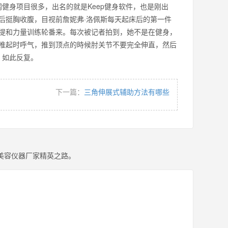
健身项目很多，出名的就是Keep健身软件，也是刚出
挺胸收腹，目视前詹妮弗·洛佩斯每天起床后的第一件
提和力量训练轮番来。每次被记者拍到，她不是在健身，
推起时呼气，推到顶点的時候肘关节不要完全伸直，然后
发力，如此反复。
下一篇：
三角伸展式辅助方法有哪些
美容仪器厂家精英之路。