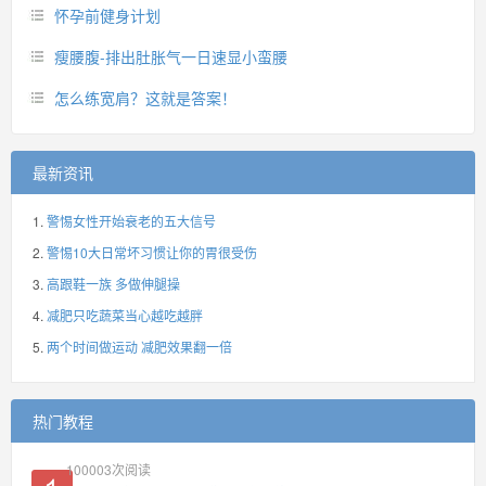
怀孕前健身计划
瘦腰腹-排出肚胀气一日速显小蛮腰
怎么练宽肩？这就是答案！
最新资讯
警惕女性开始衰老的五大信号
警惕10大日常坏习惯让你的胃很受伤
高跟鞋一族 多做伸腿操
减肥只吃蔬菜当心越吃越胖
两个时间做运动 减肥效果翻一倍
热门教程
100003
次阅读