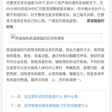
还要求在室内温度为38℃至40℃和严格的通风系统配合下，在
60分钟内完成26你们可能觉得教练是半桶水，但半桶水也比什么
都不知道的好，好歹教练也是去密集培训，自己每天训练，在健
身方面肯定有自己的心得。个固定的瑜伽姿势。
高温瑜伽的
好处
高温瑜伽因为能够消耗相当多的热量，排出大量的汗水，故热瑜
伽有瘦身、健身、排毒功能。通过特有的胸腹式呼吸，很好的调
节内分泌系统，帮助改善形体，辅助预防和治疗疾病。不同的体
位姿势可以充分锻炼人体的中心脊柱﹑伸展肌肉﹑按摩内脏﹑减
肥养颜﹑消除紧张和疲劳﹑从而改善睡，缓解压力，恢复身体所
有机能的畅通。最终达到身﹑心﹑灵的和谐统一。
上一篇：
站立摩天式的功效是什么 有什么用
下一篇：
初学练普拉提还是瑜伽 它们的功能是什么