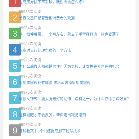
在高压对抗下不丢球，我们应该怎么练?
99986
次阅读
美容仪器厂是否受到消费者的欢迎
99984
次阅读
用一根伸展带，一个月左右，除去了手臂拜拜肉，背也变薄了
99981
次阅读
跑步时自行处理伤痛的十个方法
99976
次阅读
为什么瑜伽大师都是男性？因为男权，让女性失去同等的机会
99975
次阅读
家用美容仪都有哪些 该怎么选择家用美容仪
99975
次阅读
瑜伽女神式：瘦大腿最好的动作，没有之一，为什么你练了没效果？
99973
次阅读
这样减肥才不会反弹，帮你走出减肥瓶颈
99970
次阅读
足球教案丨5个训练提高脚下控球技术