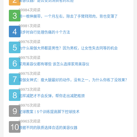
美容仪器厂是否受到消费者的欢迎
99984
次阅读
用一根伸展带，一个月左右，除去了手臂拜拜肉，背也变薄了
99981
次阅读
跑步时自行处理伤痛的十个方法
99976
次阅读
为什么瑜伽大师都是男性？因为男权，让女性失去同等的机会
99975
次阅读
家用美容仪都有哪些 该怎么选择家用美容仪
99975
次阅读
瑜伽女神式：瘦大腿最好的动作，没有之一，为什么你练了没效果？
99973
次阅读
这样减肥才不会反弹，帮你走出减肥瓶颈
99970
次阅读
足球教案丨5个训练提高脚下控球技术
99963
次阅读
根据不同的肤质选择合适的美容仪器