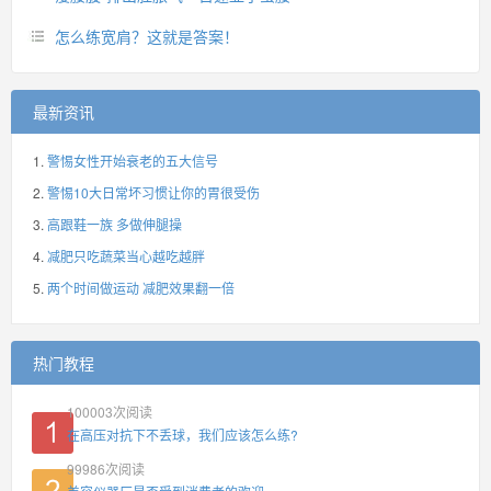
怎么练宽肩？这就是答案！
最新资讯
警惕女性开始衰老的五大信号
警惕10大日常坏习惯让你的胃很受伤
高跟鞋一族 多做伸腿操
减肥只吃蔬菜当心越吃越胖
两个时间做运动 减肥效果翻一倍
热门教程
100003
次阅读
在高压对抗下不丢球，我们应该怎么练?
99986
次阅读