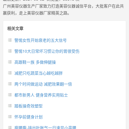
广州美容仪器生产厂家致力打造美容仪器诚信平台，大批客户在此共
赢获利，走上美容仪器厂家精英之路。
相关文章
警惕女性开始衰老的五大信号
警惕10大日常坏习惯让你的胃很受伤
高跟鞋一族 多做伸腿操
减肥只吃蔬菜当心越吃越胖
两个时间做运动 减肥效果翻一倍
都市新男人 健身营养实用贴士
踏板操奇效塑型
怀孕前健身计划
瘦腰腹-排出肚胀气一日速显小蛮腰