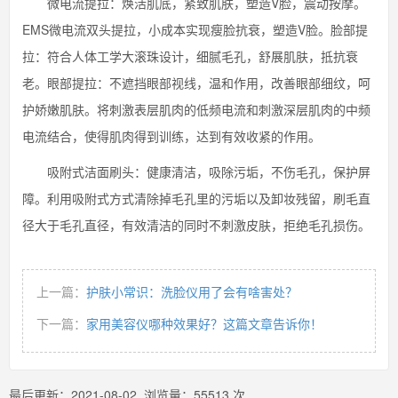
微电流提拉：焕活肌底，紧致肌肤，塑造V脸，震动按摩。
EMS微电流双头提拉，小成本实现瘦脸抗衰，塑造V脸。脸部提
拉：符合人体工学大滚珠设计，细腻毛孔，舒展肌肤，抵抗衰
老。眼部提拉：不遮挡眼部视线，温和作用，改善眼部细纹，呵
护娇嫩肌肤。将刺激表层肌肉的低频电流和刺激深层肌肉的中频
电流结合，使得肌肉得到训练，达到有效收紧的作用。
吸附式洁面刷头：健康清洁，吸除污垢，不伤毛孔，保护屏
障。利用吸附式方式清除掉毛孔里的污垢以及卸妆残留，刷毛直
径大于毛孔直径，有效清洁的同时不刺激皮肤，拒绝毛孔损伤。
上一篇：
护肤小常识：洗脸仪用了会有啥害处？
下一篇：
家用美容仪哪种效果好？这篇文章告诉你！
最后更新：
2021-08-02
浏览量：
55513
次