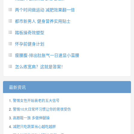
两个时间做运动 减肥效果翻一倍
都市新男人 健身营养实用贴士
踏板操奇效塑型
怀孕前健身计划
瘦腰腹-排出肚胀气一日速显小蛮腰
怎么练宽肩？这就是答案！
最新资讯
警惕女性开始衰老的五大信号
警惕10大日常坏习惯让你的胃很受伤
高跟鞋一族 多做伸腿操
减肥只吃蔬菜当心越吃越胖