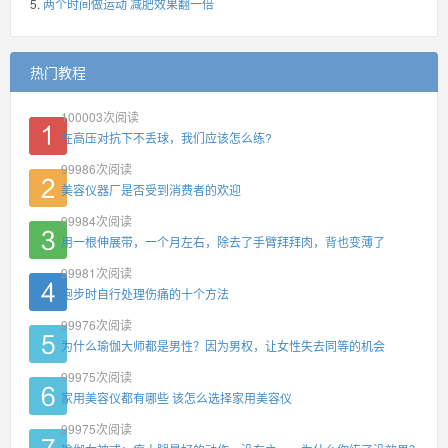
两个时间做运动 减肥效果翻一倍
热门教程
100003
次阅读
在高压对抗下不丢球，我们应该怎么练?
99986
次阅读
美容仪器厂是否受到消费者的欢迎
99984
次阅读
用一根伸展带，一个月左右，除去了手臂拜拜肉，背也变薄了
99981
次阅读
跑步时自行处理伤痛的十个方法
99976
次阅读
为什么瑜伽大师都是男性？因为男权，让女性失去同等的机会
99975
次阅读
家用美容仪都有哪些 该怎么选择家用美容仪
99975
次阅读