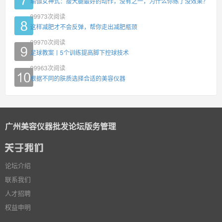
瑜伽女神式：瘦大腿最好的动作，没有之一，为什么你练了没效果？
99973
次阅读
这样减肥才不会反弹，帮你走出减肥瓶颈
99970
次阅读
足球教案丨5个训练提高脚下控球技术
99963
次阅读
根据不同的肤质选择合适的美容仪器
广州美容仪器批发论坛版务管理
论坛介绍
联系我们
人才招聘
权益申明