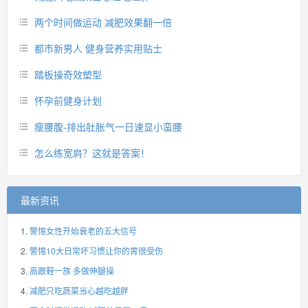
两个时间做运动 减肥效果翻一倍
都市新男人 健身营养实用贴士
踏板操奇效塑型
怀孕前健身计划
瘦腰腹-排出肚胀气一日速显小蛮腰
怎么练宽肩？这就是答案！
最新资讯
警惕女性开始衰老的五大信号
警惕10大日常坏习惯让你的胃很受伤
高跟鞋一族 多做伸腿操
减肥只吃蔬菜当心越吃越胖