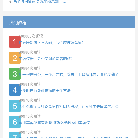
两个时间做运动 减肥效果翻一倍
热门教程
100003
次阅读
在高压对抗下不丢球，我们应该怎么练?
99986
次阅读
美容仪器厂是否受到消费者的欢迎
99984
次阅读
用一根伸展带，一个月左右，除去了手臂拜拜肉，背也变薄了
99981
次阅读
跑步时自行处理伤痛的十个方法
99976
次阅读
为什么瑜伽大师都是男性？因为男权，让女性失去同等的机会
99975
次阅读
家用美容仪都有哪些 该怎么选择家用美容仪
99975
次阅读