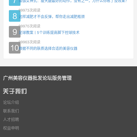
瑜伽女神式：瘦大腿最好的动作，没有之一，为什么你练了没效果？
99973
次阅读
这样减肥才不会反弹，帮你走出减肥瓶颈
99970
次阅读
足球教案丨5个训练提高脚下控球技术
99963
次阅读
根据不同的肤质选择合适的美容仪器
广州美容仪器批发论坛版务管理
论坛介绍
联系我们
人才招聘
权益申明