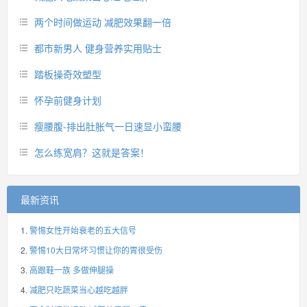
两个时间做运动 减肥效果翻一倍
都市新男人 健身营养实用贴士
踏板操奇效塑型
怀孕前健身计划
瘦腰腹-排出肚胀气一日速显小蛮腰
怎么练宽肩？这就是答案！
最新资讯
警惕女性开始衰老的五大信号
警惕10大日常坏习惯让你的胃很受伤
高跟鞋一族 多做伸腿操
减肥只吃蔬菜当心越吃越胖