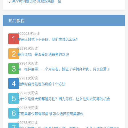
两个时间做运动 减肥效果翻一倍
热门教程
100003
次阅读
在高压对抗下不丢球，我们应该怎么练?
99986
次阅读
美容仪器厂是否受到消费者的欢迎
99984
次阅读
用一根伸展带，一个月左右，除去了手臂拜拜肉，背也变薄了
99981
次阅读
跑步时自行处理伤痛的十个方法
99976
次阅读
为什么瑜伽大师都是男性？因为男权，让女性失去同等的机会
99975
次阅读
家用美容仪都有哪些 该怎么选择家用美容仪
99975
次阅读