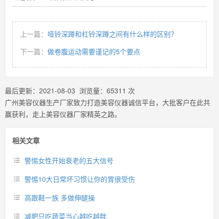
上一篇：
哑铃深蹲和杠铃深蹲之间有什么样的区别？
下一篇：
做卷腹运动需要谨记的5个要点
最后更新：
2021-08-03
浏览量：
65311
次
广州美容仪器生产厂家致力打造美容仪器诚信平台，大批客户在此共
赢获利，走上美容仪器厂家精英之路。
相关文章
警惕女性开始衰老的五大信号
警惕10大日常坏习惯让你的胃很受伤
高跟鞋一族 多做伸腿操
减肥只吃蔬菜当心越吃越胖