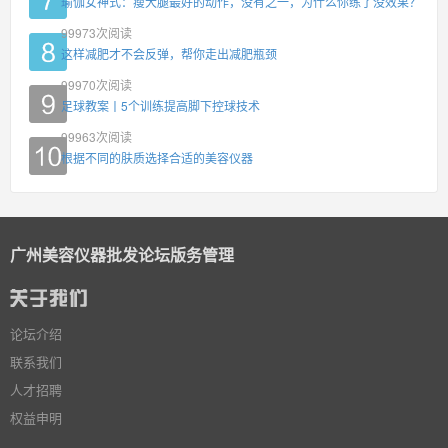
瑜伽女神式：瘦大腿最好的动作，没有之一，为什么你练了没效果？
99973
次阅读
这样减肥才不会反弹，帮你走出减肥瓶颈
99970
次阅读
足球教案丨5个训练提高脚下控球技术
99963
次阅读
根据不同的肤质选择合适的美容仪器
广州美容仪器批发论坛版务管理
论坛介绍
联系我们
人才招聘
权益申明