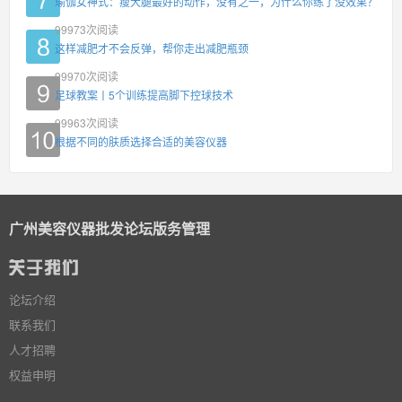
瑜伽女神式：瘦大腿最好的动作，没有之一，为什么你练了没效果？
99973
次阅读
这样减肥才不会反弹，帮你走出减肥瓶颈
99970
次阅读
足球教案丨5个训练提高脚下控球技术
99963
次阅读
根据不同的肤质选择合适的美容仪器
广州美容仪器批发论坛版务管理
论坛介绍
联系我们
人才招聘
权益申明