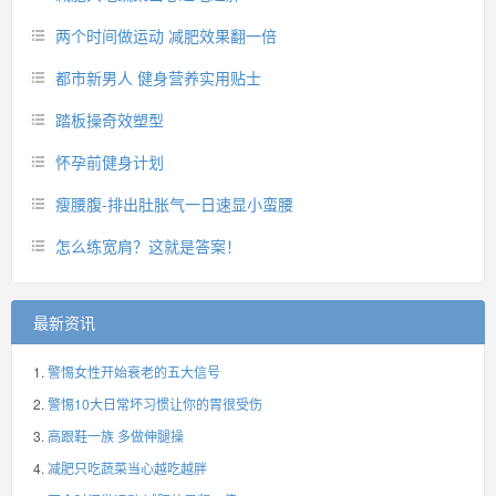
两个时间做运动 减肥效果翻一倍
都市新男人 健身营养实用贴士
踏板操奇效塑型
怀孕前健身计划
瘦腰腹-排出肚胀气一日速显小蛮腰
怎么练宽肩？这就是答案！
最新资讯
警惕女性开始衰老的五大信号
警惕10大日常坏习惯让你的胃很受伤
高跟鞋一族 多做伸腿操
减肥只吃蔬菜当心越吃越胖