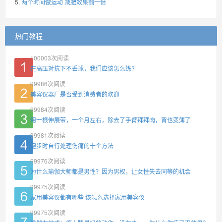
两个时间做运动 减肥效果翻一倍
热门教程
100003
次阅读
在高压对抗下不丢球，我们应该怎么练?
99986
次阅读
美容仪器厂是否受到消费者的欢迎
99984
次阅读
用一根伸展带，一个月左右，除去了手臂拜拜肉，背也变薄了
99981
次阅读
跑步时自行处理伤痛的十个方法
99976
次阅读
为什么瑜伽大师都是男性？因为男权，让女性失去同等的机会
99975
次阅读
家用美容仪都有哪些 该怎么选择家用美容仪
99975
次阅读