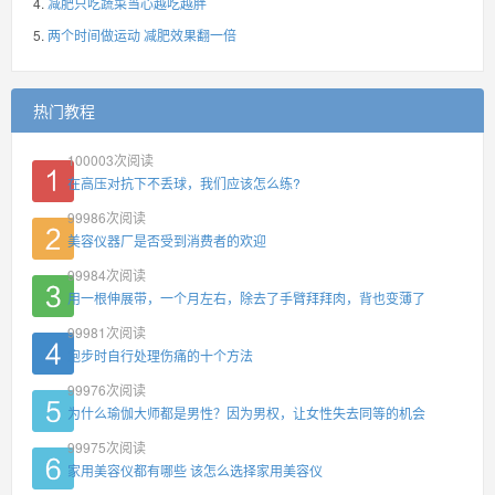
减肥只吃蔬菜当心越吃越胖
两个时间做运动 减肥效果翻一倍
热门教程
100003
次阅读
在高压对抗下不丢球，我们应该怎么练?
99986
次阅读
美容仪器厂是否受到消费者的欢迎
99984
次阅读
用一根伸展带，一个月左右，除去了手臂拜拜肉，背也变薄了
99981
次阅读
跑步时自行处理伤痛的十个方法
99976
次阅读
为什么瑜伽大师都是男性？因为男权，让女性失去同等的机会
99975
次阅读
家用美容仪都有哪些 该怎么选择家用美容仪