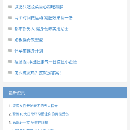
减肥只吃蔬菜当心越吃越胖
两个时间做运动 减肥效果翻一倍
都市新男人 健身营养实用贴士
踏板操奇效塑型
怀孕前健身计划
瘦腰腹-排出肚胀气一日速显小蛮腰
怎么练宽肩？这就是答案！
最新资讯
警惕女性开始衰老的五大信号
警惕10大日常坏习惯让你的胃很受伤
高跟鞋一族 多做伸腿操