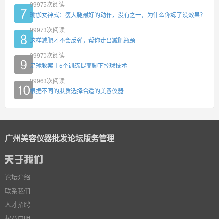
99975
次阅读
瑜伽女神式：瘦大腿最好的动作，没有之一，为什么你练了没效果？
99973
次阅读
这样减肥才不会反弹，帮你走出减肥瓶颈
99970
次阅读
足球教案丨5个训练提高脚下控球技术
99963
次阅读
根据不同的肤质选择合适的美容仪器
广州美容仪器批发论坛版务管理
论坛介绍
联系我们
人才招聘
权益申明