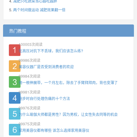
减肥只吃蔬菜当心越吃越胖
两个时间做运动 减肥效果翻一倍
热门教程
100003
次阅读
在高压对抗下不丢球，我们应该怎么练?
99986
次阅读
美容仪器厂是否受到消费者的欢迎
99984
次阅读
用一根伸展带，一个月左右，除去了手臂拜拜肉，背也变薄了
99981
次阅读
跑步时自行处理伤痛的十个方法
99976
次阅读
为什么瑜伽大师都是男性？因为男权，让女性失去同等的机会
99975
次阅读
家用美容仪都有哪些 该怎么选择家用美容仪