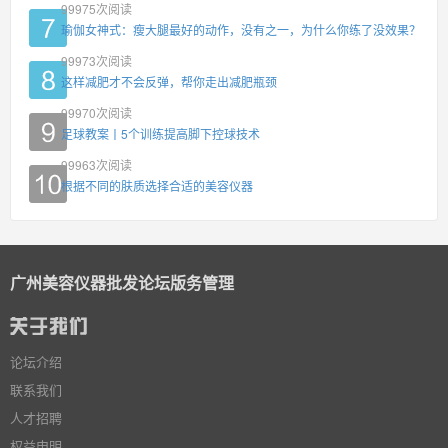
99975
次阅读
瑜伽女神式：瘦大腿最好的动作，没有之一，为什么你练了没效果？
99973
次阅读
这样减肥才不会反弹，帮你走出减肥瓶颈
99970
次阅读
足球教案丨5个训练提高脚下控球技术
99963
次阅读
根据不同的肤质选择合适的美容仪器
广州美容仪器批发论坛版务管理
论坛介绍
联系我们
人才招聘
权益申明