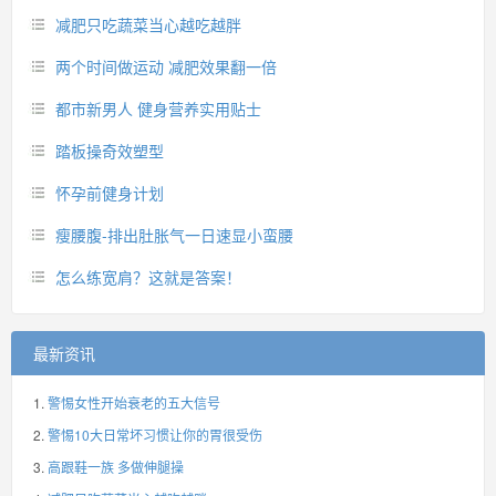
减肥只吃蔬菜当心越吃越胖
两个时间做运动 减肥效果翻一倍
都市新男人 健身营养实用贴士
踏板操奇效塑型
怀孕前健身计划
瘦腰腹-排出肚胀气一日速显小蛮腰
怎么练宽肩？这就是答案！
最新资讯
警惕女性开始衰老的五大信号
警惕10大日常坏习惯让你的胃很受伤
高跟鞋一族 多做伸腿操