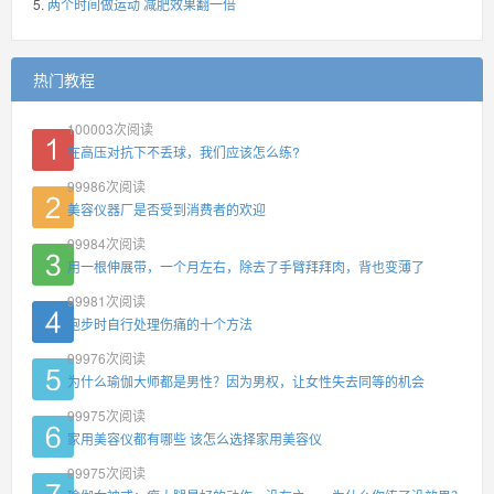
两个时间做运动 减肥效果翻一倍
热门教程
100003
次阅读
在高压对抗下不丢球，我们应该怎么练?
99986
次阅读
美容仪器厂是否受到消费者的欢迎
99984
次阅读
用一根伸展带，一个月左右，除去了手臂拜拜肉，背也变薄了
99981
次阅读
跑步时自行处理伤痛的十个方法
99976
次阅读
为什么瑜伽大师都是男性？因为男权，让女性失去同等的机会
99975
次阅读
家用美容仪都有哪些 该怎么选择家用美容仪
99975
次阅读