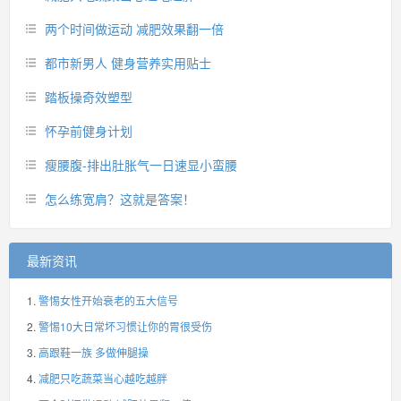
两个时间做运动 减肥效果翻一倍
都市新男人 健身营养实用贴士
踏板操奇效塑型
怀孕前健身计划
瘦腰腹-排出肚胀气一日速显小蛮腰
怎么练宽肩？这就是答案！
最新资讯
警惕女性开始衰老的五大信号
警惕10大日常坏习惯让你的胃很受伤
高跟鞋一族 多做伸腿操
减肥只吃蔬菜当心越吃越胖