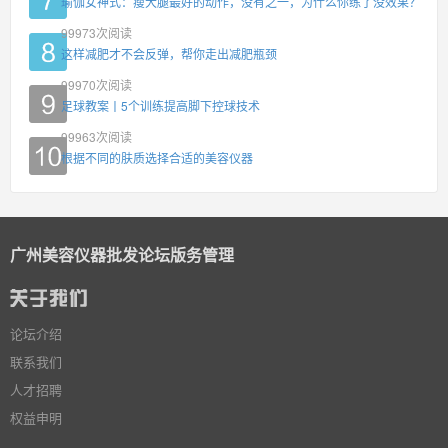
瑜伽女神式：瘦大腿最好的动作，没有之一，为什么你练了没效果？
99973
次阅读
这样减肥才不会反弹，帮你走出减肥瓶颈
99970
次阅读
足球教案丨5个训练提高脚下控球技术
99963
次阅读
根据不同的肤质选择合适的美容仪器
广州美容仪器批发论坛版务管理
论坛介绍
联系我们
人才招聘
权益申明