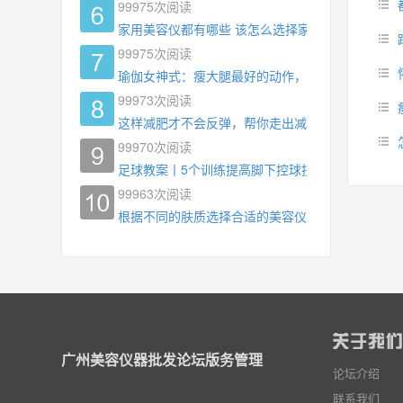
99975
次阅读
家用美容仪都有哪些 该怎么选择家用美容仪
99975
次阅读
瑜伽女神式：瘦大腿最好的动作，没有之一，为什
99973
次阅读
这样减肥才不会反弹，帮你走出减肥瓶颈
99970
次阅读
足球教案丨5个训练提高脚下控球技术
99963
次阅读
根据不同的肤质选择合适的美容仪器
广州美容仪器批发论坛版务管理
论坛介绍
联系我们