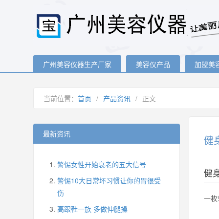
广州美容仪器生产厂家
美容仪产品
加盟美
当前位置：
首页
/
产品资讯
/
正文
最新资讯
健
警惕女性开始衰老的五大信号
健
警惕10大日常坏习惯让你的胃很受
伤
一枚
高跟鞋一族 多做伸腿操