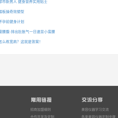
都市新男人 健身营养实用贴士
踏板操奇效塑型
怀孕前健身计划
么你练了没效果？
瘦腰腹-排出肚胀气一日速显小蛮腰
怎么练宽肩？这就是答案！
招商加盟细则
美容仪器学习交流
合作开发及定制
各类美容仪器定制步骤