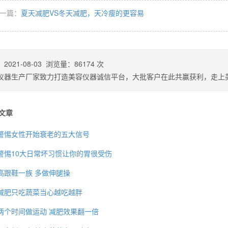
一篇：
夏天减肥VS冬天减肥，天冷瘦的更容易
：
2021-08-03
浏览量：
86174
次
仪器生产厂家致力打造美容仪器诚信平台，大批客户在此共赢获利，走上
文章
警惕女性开始衰老的五大信号
警惕10大日常坏习惯让你的胃很受伤
背也变薄了
高跟鞋一族 多做伸腿操
减肥只吃蔬菜当心越吃越胖
两个时间做运动 减肥效果翻一倍
同等的机会