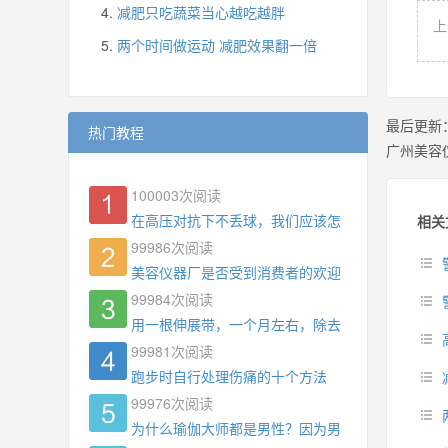
减肥只吃蔬菜当心越吃越胖
上
两个时间做运动 减肥效果翻一倍
最后更新
热门教程
广州美容
100003
次阅读
在高压对抗下不丢球，我们应该怎么练?
相关
99986
次阅读
美容仪器厂是否受到消费者的欢迎
99984
次阅读
用一根伸展带，一个月左右，除去了手臂拜拜肉，
99981
次阅读
跑步时自行处理伤痛的十个方法
99976
次阅读
为什么瑜伽大师都是男性？因为男权，让女性失去