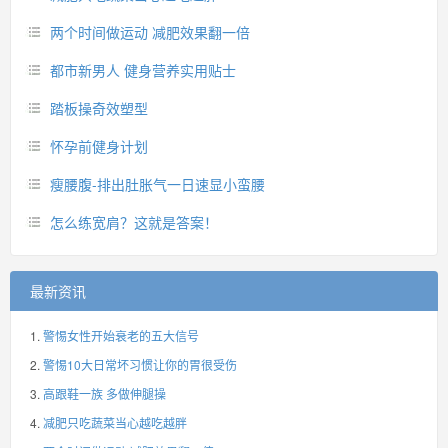
两个时间做运动 减肥效果翻一倍
都市新男人 健身营养实用贴士
踏板操奇效塑型
怀孕前健身计划
瘦腰腹-排出肚胀气一日速显小蛮腰
怎么练宽肩？这就是答案！
最新资讯
警惕女性开始衰老的五大信号
警惕10大日常坏习惯让你的胃很受伤
高跟鞋一族 多做伸腿操
减肥只吃蔬菜当心越吃越胖