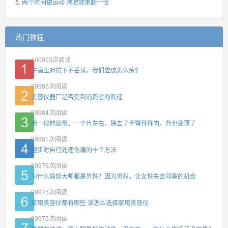
两个时间做运动 减肥效果翻一倍
热门教程
100003
次阅读
在高压对抗下不丢球，我们应该怎么练?
99986
次阅读
美容仪器厂是否受到消费者的欢迎
99984
次阅读
用一根伸展带，一个月左右，除去了手臂拜拜肉，背也变薄了
99981
次阅读
跑步时自行处理伤痛的十个方法
99976
次阅读
为什么瑜伽大师都是男性？因为男权，让女性失去同等的机会
99975
次阅读
家用美容仪都有哪些 该怎么选择家用美容仪
99975
次阅读