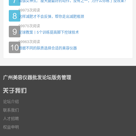
瑜伽女神式：瘦大腿最好的动作，没有之一，为什么你练了没效果？
99973
次阅读
这样减肥才不会反弹，帮你走出减肥瓶颈
99970
次阅读
足球教案丨5个训练提高脚下控球技术
99963
次阅读
根据不同的肤质选择合适的美容仪器
广州美容仪器批发论坛版务管理
论坛介绍
联系我们
人才招聘
权益申明