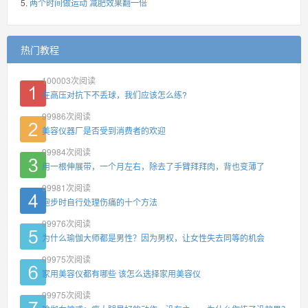
两个时间做运动 减肥效果翻一倍
热门教程
100003
次阅读
在高压对抗下不丢球，我们应该怎么练?
99986
次阅读
美容仪器厂是否受到消费者的欢迎
99984
次阅读
用一根伸展带，一个月左右，除去了手臂拜拜肉，背也变薄了
99981
次阅读
跑步时自行处理伤痛的十个方法
99976
次阅读
为什么瑜伽大师都是男性？因为男权，让女性失去同等的机会
99975
次阅读
家用美容仪都有哪些 该怎么选择家用美容仪
99975
次阅读