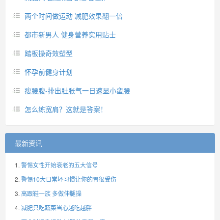
两个时间做运动 减肥效果翻一倍
都市新男人 健身营养实用贴士
踏板操奇效塑型
怀孕前健身计划
瘦腰腹-排出肚胀气一日速显小蛮腰
怎么练宽肩？这就是答案！
最新资讯
警惕女性开始衰老的五大信号
警惕10大日常坏习惯让你的胃很受伤
高跟鞋一族 多做伸腿操
减肥只吃蔬菜当心越吃越胖