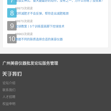
瑜伽女神式：瘦大腿最好的动作，没有之一，为什么你练了没效果？
99973
次阅读
这样减肥才不会反弹，帮你走出减肥瓶颈
99970
次阅读
足球教案丨5个训练提高脚下控球技术
99963
次阅读
根据不同的肤质选择合适的美容仪器
广州美容仪器批发论坛版务管理
论坛介绍
联系我们
人才招聘
权益申明