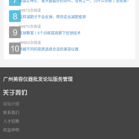
瑜伽女神式：瘦大腿最好的动作，没有之一，为什么你练了没效果？
99973
次阅读
这样减肥才不会反弹，帮你走出减肥瓶颈
99970
次阅读
足球教案丨5个训练提高脚下控球技术
99963
次阅读
根据不同的肤质选择合适的美容仪器
广州美容仪器批发论坛版务管理
论坛介绍
联系我们
人才招聘
权益申明