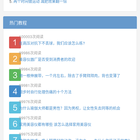
两个时间做运动 减肥效果翻一倍
热门教程
100003
次阅读
在高压对抗下不丢球，我们应该怎么练?
99986
次阅读
美容仪器厂是否受到消费者的欢迎
99984
次阅读
用一根伸展带，一个月左右，除去了手臂拜拜肉，背也变薄了
99981
次阅读
跑步时自行处理伤痛的十个方法
99976
次阅读
为什么瑜伽大师都是男性？因为男权，让女性失去同等的机会
99975
次阅读
家用美容仪都有哪些 该怎么选择家用美容仪
99975
次阅读