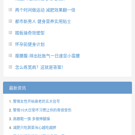
两个时间做运动 减肥效果翻一倍
都市新男人 健身营养实用贴士
踏板操奇效塑型
怀孕前健身计划
瘦腰腹-排出肚胀气一日速显小蛮腰
怎么练宽肩？这就是答案！
最新资讯
警惕女性开始衰老的五大信号
警惕10大日常坏习惯让你的胃很受伤
高跟鞋一族 多做伸腿操
减肥只吃蔬菜当心越吃越胖