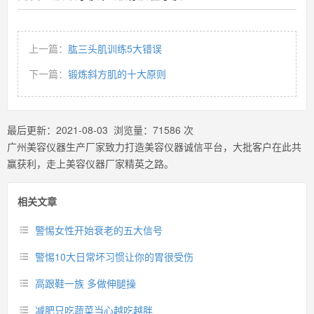
上一篇：
肱三头肌训练5大错误
下一篇：
锻炼斜方肌的十大原则
最后更新：
2021-08-03
浏览量：
71586
次
广州美容仪器生产厂家致力打造美容仪器诚信平台，大批客户在此共
赢获利，走上美容仪器厂家精英之路。
相关文章
警惕女性开始衰老的五大信号
警惕10大日常坏习惯让你的胃很受伤
高跟鞋一族 多做伸腿操
减肥只吃蔬菜当心越吃越胖