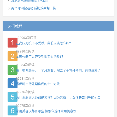
减肥只吃蔬菜当心越吃越胖
两个时间做运动 减肥效果翻一倍
热门教程
100003
次阅读
在高压对抗下不丢球，我们应该怎么练?
99986
次阅读
美容仪器厂是否受到消费者的欢迎
99984
次阅读
用一根伸展带，一个月左右，除去了手臂拜拜肉，背也变薄了
99981
次阅读
跑步时自行处理伤痛的十个方法
99976
次阅读
为什么瑜伽大师都是男性？因为男权，让女性失去同等的机会
99975
次阅读
家用美容仪都有哪些 该怎么选择家用美容仪