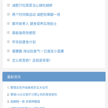
减肥只吃蔬菜当心越吃越胖
两个时间做运动 减肥效果翻一倍
都市新男人 健身营养实用贴士
踏板操奇效塑型
怀孕前健身计划
瘦腰腹-排出肚胀气一日速显小蛮腰
怎么练宽肩？这就是答案！
最新资讯
警惕女性开始衰老的五大信号
警惕10大日常坏习惯让你的胃很受伤
高跟鞋一族 多做伸腿操