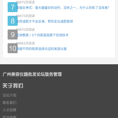
99975
次阅读
瑜伽女神式：瘦大腿最好的动作，没有之一，为什么你练了没效果？
99973
次阅读
这样减肥才不会反弹，帮你走出减肥瓶颈
99970
次阅读
足球教案丨5个训练提高脚下控球技术
99963
次阅读
根据不同的肤质选择合适的美容仪器
广州美容仪器批发论坛版务管理
论坛介绍
联系我们
人才招聘
权益申明