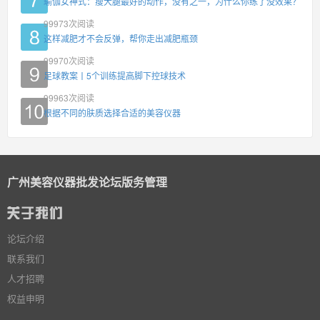
瑜伽女神式：瘦大腿最好的动作，没有之一，为什么你练了没效果？
99973
次阅读
这样减肥才不会反弹，帮你走出减肥瓶颈
99970
次阅读
足球教案丨5个训练提高脚下控球技术
99963
次阅读
根据不同的肤质选择合适的美容仪器
广州美容仪器批发论坛版务管理
论坛介绍
联系我们
人才招聘
权益申明