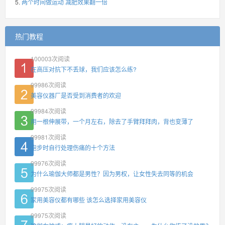
两个时间做运动 减肥效果翻一倍
热门教程
100003
次阅读
在高压对抗下不丢球，我们应该怎么练?
99986
次阅读
美容仪器厂是否受到消费者的欢迎
99984
次阅读
用一根伸展带，一个月左右，除去了手臂拜拜肉，背也变薄了
99981
次阅读
跑步时自行处理伤痛的十个方法
99976
次阅读
为什么瑜伽大师都是男性？因为男权，让女性失去同等的机会
99975
次阅读
家用美容仪都有哪些 该怎么选择家用美容仪
99975
次阅读