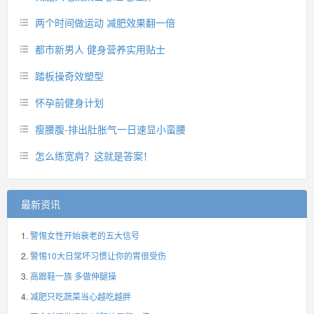
两个时间做运动 减肥效果翻一倍
都市新男人 健身营养实用贴士
踏板操奇效塑型
怀孕前健身计划
瘦腰腹-排出肚胀气一日速显小蛮腰
怎么练宽肩？这就是答案！
最新资讯
警惕女性开始衰老的五大信号
警惕10大日常坏习惯让你的胃很受伤
高跟鞋一族 多做伸腿操
减肥只吃蔬菜当心越吃越胖