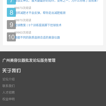
瑜伽女神式：瘦大腿最好的动作，没有之一，为什么你练了没效果？
99973
次阅读
这样减肥才不会反弹，帮你走出减肥瓶颈
99970
次阅读
足球教案丨5个训练提高脚下控球技术
99963
次阅读
根据不同的肤质选择合适的美容仪器
广州美容仪器批发论坛版务管理
论坛介绍
联系我们
人才招聘
权益申明