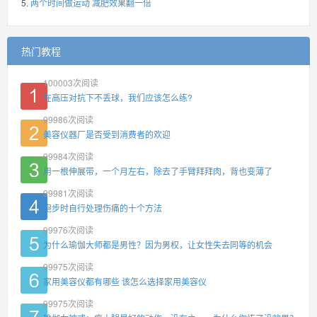
两个时间做运动 减肥效果翻一倍
热门教程
100003
次阅读
在高压对抗下不丢球，我们应该怎么练?
99986
次阅读
美容仪器厂是否受到消费者的欢迎
99984
次阅读
用一根伸展带，一个月左右，除去了手臂拜拜肉，背也变薄了
99981
次阅读
跑步时自行处理伤痛的十个方法
99976
次阅读
为什么瑜伽大师都是男性？因为男权，让女性失去同等的机会
99975
次阅读
家用美容仪都有哪些 该怎么选择家用美容仪
99975
次阅读