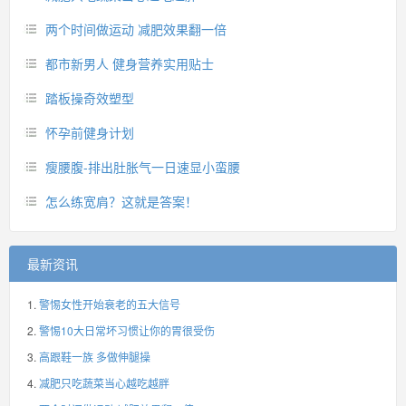
两个时间做运动 减肥效果翻一倍
都市新男人 健身营养实用贴士
踏板操奇效塑型
怀孕前健身计划
瘦腰腹-排出肚胀气一日速显小蛮腰
怎么练宽肩？这就是答案！
最新资讯
警惕女性开始衰老的五大信号
警惕10大日常坏习惯让你的胃很受伤
高跟鞋一族 多做伸腿操
减肥只吃蔬菜当心越吃越胖