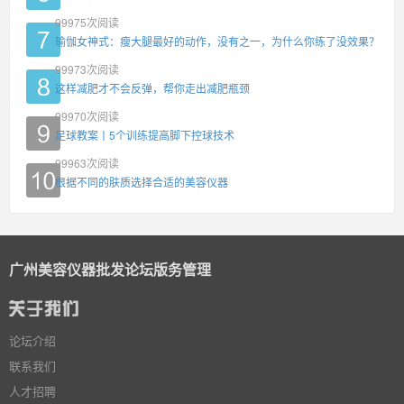
99975
次阅读
瑜伽女神式：瘦大腿最好的动作，没有之一，为什么你练了没效果？
99973
次阅读
这样减肥才不会反弹，帮你走出减肥瓶颈
99970
次阅读
足球教案丨5个训练提高脚下控球技术
99963
次阅读
根据不同的肤质选择合适的美容仪器
广州美容仪器批发论坛版务管理
论坛介绍
联系我们
人才招聘