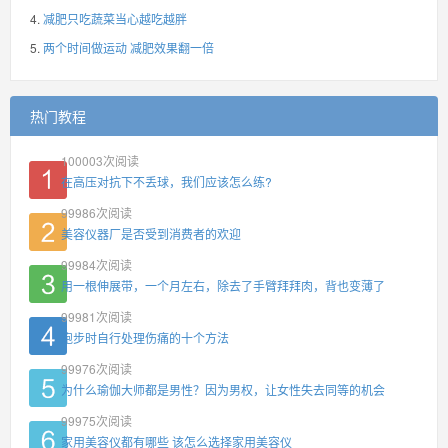
减肥只吃蔬菜当心越吃越胖
两个时间做运动 减肥效果翻一倍
热门教程
100003
次阅读
在高压对抗下不丢球，我们应该怎么练?
99986
次阅读
美容仪器厂是否受到消费者的欢迎
99984
次阅读
用一根伸展带，一个月左右，除去了手臂拜拜肉，背也变薄了
99981
次阅读
跑步时自行处理伤痛的十个方法
99976
次阅读
为什么瑜伽大师都是男性？因为男权，让女性失去同等的机会
99975
次阅读
家用美容仪都有哪些 该怎么选择家用美容仪