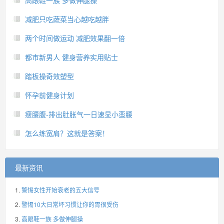
高跟鞋一族 多做伸腿操
减肥只吃蔬菜当心越吃越胖
两个时间做运动 减肥效果翻一倍
都市新男人 健身营养实用贴士
踏板操奇效塑型
怀孕前健身计划
瘦腰腹-排出肚胀气一日速显小蛮腰
怎么练宽肩？这就是答案！
最新资讯
警惕女性开始衰老的五大信号
警惕10大日常坏习惯让你的胃很受伤
高跟鞋一族 多做伸腿操